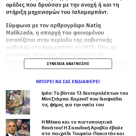
ομάδες που δρούσαν με την ανοχή ή και τη
στήριξη μηχανισμών του Ισλαμαμπάντ.
Σύμφωνα με τον αρθρογράφο Natiq
Malikzada, η απαρχή του φαινομένου
εντοπίζεται στην περίοδο της σοβιετικής
εισβολής στο Αφγανιστάν το 1979. Τότε, οι
Ηνωμένες Πολιτείες, επιδιώκοντας να
μετατρέψουν το Αφγανιστάν σε «Βιετνάμ» της
ΣΥΝΈΧΕΙΑ ΑΝΆΓΝΩΣΗΣ
Σοβιετικής Ένωσης, συνεργάστηκαν στενά με
το Πακιστάν του στρατηγού Ζία ουλ Χακ.
ΜΠΟΡΕΊ ΝΑ ΣΑΣ ΕΝΔΙΑΦΈΡΕΙ
Μέσα από το πακιστανικό έδαφος πέρασαν
Ιράν: Το βίντεο 13 δευτερολέπτων του
όπλα, χρήματα, εθελοντές και τζιχαντιστές για
Μοτζτάμπα Χαμενεΐ που διαψεύδει
την ενίσχυση των μουτζαχεντίν. Το πανίσχυρο
τις φήμες για την υγεία του
δίκτυο της πακιστανικής υπηρεσίας
πληροφοριών ISI βρέθηκε στο κέντρο αυτής
Η Μέκκα και το πιστοποιητικό
της επιχείρησης, αποκτώντας πρόσβαση σε
θανάτου! Η Σαουδική Αραβία έβαλε
τεράστια κονδύλια και μέσα.
στο παιχνίδι Τουρκία-Πακιστάν και