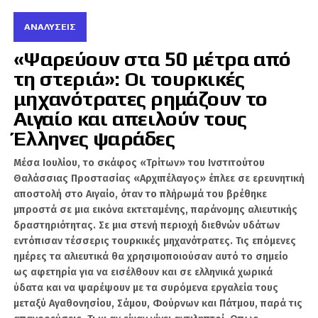
Το Πακιστάν, λόγω γεωγραφίας, έχει κρίσιμο
ρόλο στη διακίνηση. Συνορεύει με το
ΑΝΑΛΎΣΕΙΣ
Αφγανιστάν, έχει πρόσβαση στην Αραβική
«Ψαρεύουν στα 50 μέτρα από
Θάλασσα και διαθέτει λιμάνια-κλειδιά, όπως το
τη στεριά»: Οι τουρκικές
Καράτσι, το Port Qasim και το Γκουαντάρ.
Ιδιαίτερη σημασία έχει η ακτή Μακράν στο
μηχανότρατες ρημάζουν το
Μπαλουχιστάν, η οποία, σύμφωνα με στοιχεία
Αιγαίο και απειλούν τους
του ΟΗΕ που επικαλείται το δημοσίευμα,
Έλληνες ψαράδες
λειτουργεί ως νότια διαδρομή διακίνησης
αφγανικών ναρκωτικών προς τις διεθνείς
Mέσα Ιουλίου, το σκάφος «Τρίτων» του Ινστιτούτου
αγορές.
Θαλάσσιας Προστασίας «Αρχιπέλαγος» έπλεε σε ερευνητική
αποστολή στο Αιγαίο, όταν το πλήρωμά του βρέθηκε
Το άρθρο παρουσιάζει τη λεγόμενη «Χρυσή
μπροστά σε μια εικόνα εκτεταμένης, παράνομης αλιευτικής
Ημισέληνο» –Αφγανιστάν, Πακιστάν και Ιράν–
δραστηριότητας. Σε μια στενή περιοχή διεθνών υδάτων
εντόπισαν τέσσερις τουρκικές μηχανότρατες. Τις επόμενες
ως βασική πηγή χρηματοδότησης
ημέρες τα αλιευτικά θα χρησιμοποιούσαν αυτό το σημείο
τρομοκρατικών δικτύων.
Οι ίδιες διαδρομές
ως αφετηρία για να εισέλθουν και σε ελληνικά χωρικά
που μετέφεραν όπλα, τζιχαντιστές και
ύδατα και να ψαρέψουν με τα συρόμενα εργαλεία τους
ιδεολογία, μετέφεραν και όπιο, ηρωίνη, χασίς
μεταξύ Αγαθονησίου, Σάμου, Φούρνων και Πάτμου, παρά τις
και μεθαμφεταμίνη.