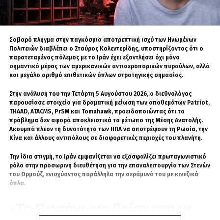
που βρίσκεται διαρκώς υπό την απειλή
στρατιωτικής έντασης λόγω της
αντιπαράθεσης ΗΠΑ–Ιράν και της ευρύτερης
αστάθειας στον Περσικό Κόλπο.
Σοβαρό πλήγμα στην παγκόσμια αποτρεπτική ισχύ των Ηνωμένων
Πολιτειών διαβλέπει ο Σταύρος Καλεντερίδης, υποστηρίζοντας ότι ο
Ο Ουράλογλου τόνισε ότι η απρόσκοπτη
παρατεταμένος πόλεμος με το Ιράν έχει εξαντλήσει όχι μόνο
σημαντικό μέρος των αμερικανικών αντιαεροπορικών πυραύλων, αλλά
λειτουργία του εμπορίου και της εφοδιαστικής
και μεγάλο αριθμό επιθετικών όπλων στρατηγικής σημασίας.
αλυσίδας αποτελεί πλέον στρατηγική ανάγκη.
Όπως ανέφερε, δύο δοκιμαστικές μεταφορές
Στην ανάλυσή του την Τετάρτη 5 Αυγούστου 2026, ο διεθνολόγος
από την Τουρκία προς τη Σαουδική Αραβία
παρουσίασε στοιχεία για δραματική μείωση των αποθεμάτων Patriot,
THAAD, ATACMS, PrSM και Tomahawk, προειδοποιώντας ότι το
μέσω Ιράκ απέδειξαν ότι η συγκεκριμένη
πρόβλημα δεν αφορά αποκλειστικά το μέτωπο της Μέσης Ανατολής.
διαδρομή είναι λειτουργική και
Ακουμπά πλέον τη δυνατότητα των ΗΠΑ να αποτρέψουν τη Ρωσία, την
αποτελεσματική.
Κίνα και άλλους αντιπάλους σε διαφορετικές περιοχές του πλανήτη.
Την ίδια στιγμή, το Ιράν εμφανίζεται να εξασφαλίζει πρωταγωνιστικό
Η Τουρκία βλέπει στο σχέδιο αυτό μια
ρόλο στην προσωρινή διευθέτηση για την επαναλειτουργία των Στενών
του Ορμούζ, ενισχύοντας παράλληλα την αεράμυνά του με κινεζικά
ευκαιρία να μετατραπεί σε κεντρικό
όπλα.
κόμβο μεταφορών ανάμεσα στην
«Το Πεντάγωνο βρίσκεται με
Ευρώπη, τη Μέση Ανατολή και τον