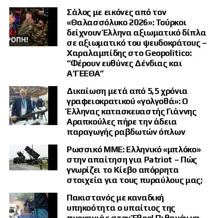
Η Κύπρος, από την πλευρά της, αποτελεί κομβικό σημείο ανάμεσα
στην Ευρώπη, τη Μέση Ανατολή και τις βασικές θαλάσσιες εμπορικές
Σάλος με εικόνες από τον
οδούς της Ανατολικής Μεσογείου.
«Θαλασσόλυκο 2026»: Τούρκοι
δείχνουν Έλληνα αξιωματικό δίπλα
Ενισχύεται ο άξονας Ελλάδας –
σε αξιωματικό του ψευδοκράτους –
Κύπρου – Ισραήλ
Χαραλαμπίδης στο Geopolitico:
“Φέρουν ευθύνες Δένδιας και
Α’ΓΕΕΘΑ”
Το υπό διαμόρφωση σχήμα δεν ξεκινά από μηδενική βάση.
Δικαίωση μετά από 5,5 χρόνια
Τα τελευταία χρόνια Ελλάδα, Κύπρος και Ισραήλ έχουν αναπτύξει στενή
γραφειοκρατικού «γολγοθά»: Ο
τριμερή συνεργασία, η οποία περιλαμβάνει κοινές στρατιωτικές
Έλληνας κατασκευαστής Γιάννης
ασκήσεις, ανταλλαγή πληροφοριών, αμυντικά βιομηχανικά
προγράμματα και ενεργειακές πρωτοβουλίες.
Αραπκούλες πήρε την άδεια
παραγωγής ραβδωτών όπλων
Η ενσωμάτωση της Ινδίας και ενδεχομένως των Ηνωμένων Αραβικών
Εμιράτων θα μετέτρεπε αυτή τη συνεργασία σε έναν ευρύτερο
Ρωσσικό ΜΜΕ: Ελληνικό «μπλόκο»
γεωστρατηγικό άξονα που θα εκτείνεται από τον Ινδο-Ειρηνικό έως
στην απαίτηση για Patriot – Πώς
την Ανατολική Μεσόγειο.
γνωρίζει το Κίεβο απόρρητα
στοιχεία για τους πυραύλους μας;
Σύνδεση με τον οικονομικό
Πακιστανός με καναδική
διάδρομο IMEC
υπηκοότητα ο υπαίτιος της