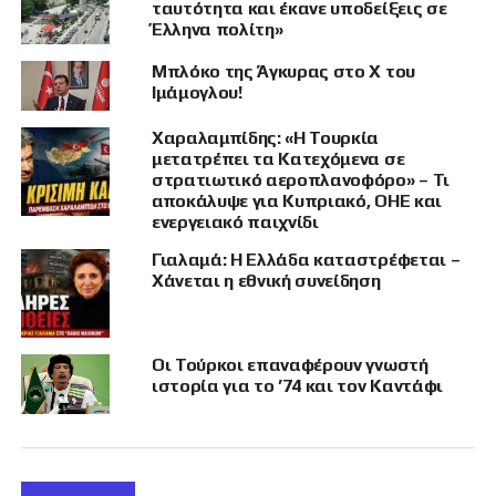
ταυτότητα και έκανε υποδείξεις σε
περίοδο κατά την οποία οι χώρες της περιοχής
Έλληνα πολίτη»
αναζητούν εναλλακτικούς εμπορικούς
Μπλόκο της Άγκυρας στο X του
διαδρόμους, μακριά από ευάλωτες θαλάσσιες
Ιμάμογλου!
οδούς όπως τα Στενά του Ορμούζ.
Χαραλαμπίδης: «Η Τουρκία
Ο Τούρκος υπουργός Μεταφορών και
μετατρέπει τα Κατεχόμενα σε
Υποδομών, Αμπντουλκαντίρ Ουράλογλου, και ο
στρατιωτικό αεροπλανοφόρο» – Τι
αποκάλυψε για Κυπριακό, ΟΗΕ και
Σαουδάραβας υπουργός Μεταφορών και
ενεργειακό παιχνίδι
Υπηρεσιών Logistics, Σάλεχ μπιν Νάσερ αλ
Τζάσερ, υπέγραψαν στο Ριάντ σειρά
Γιαλαμά: Η Ελλάδα καταστρέφεται –
Χάνεται η εθνική συνείδηση
συμφωνιών που, σύμφωνα με την τουρκική
πλευρά, ανοίγουν «νέα φάση» στη συνεργασία
των δύο χωρών.
Οι Τούρκοι επαναφέρουν γνωστή
Στο επίκεντρο βρίσκεται η αναβίωση της
ιστορία για το ’74 και τον Καντάφι
θρυλικής σιδηροδρομικής γραμμής της Χετζάζ,
ενός έργου που είχε ξεκινήσει στις αρχές του
20ού αιώνα επί Οθωμανού σουλτάνου
Αμπντούλ Χαμίτ Β΄, με στόχο να συνδέσει την