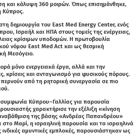
ιση και κάλυψη 360 μοιρών. Όπως επισημάνθηκε,
η Κύπρος.
στη δημιουργία του East Med Energy Center, ενός
ρου, Ισραήλ και ΗΠΑ στους τομείς της ενέργειας,
άλειας κρίσιμων υποδομών. Η πρωτοβουλία
κού νόμου East Med Act και ως θεσμική
κή Μεσόγειο.
ορά μόνο ενεργειακά έργα, αλλά και την
, κρίσεις και ανταγωνισμό για φυσικούς πόρους.
 περνούν από τη ρητορική συνεργασία σε πιο
ού.
κή συμφωνία Κύπρου–Γαλλίας για παρουσία
ρουσιαστής χαρακτήρισε την εξέλιξη «κίνηση
Η αναβάθμιση της βάσης «Ανδρέας Παπανδρέου»
 στο Μαρί, η ισραηλινή παρουσία και τα ισραηλινά
 ινδικές αμυντικές εμπλοκές, παρουσιάστηκαν ως