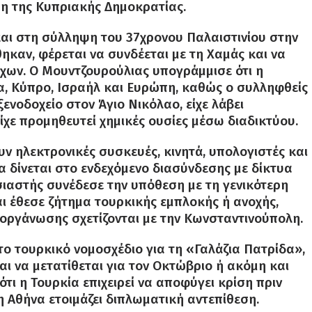
ση της Κυπριακής Δημοκρατίας.
αι στη σύλληψη του 37χρονου Παλαιστινίου στην
καν, φέρεται να συνδέεται με τη Χαμάς και να
χων. Ο Μουντζουρούλιας υπογράμμισε ότι η
α, Κύπρο, Ισραήλ και Ευρώπη, καθώς ο συλληφθείς
ενοδοχείο στον Άγιο Νικόλαο, είχε λάβει
ίχε προμηθευτεί χημικές ουσίες μέσω διαδικτύου.
υν ηλεκτρονικές συσκευές, κινητά, υπολογιστές και
 δίνεται στο ενδεχόμενο διασύνδεσης με δίκτυα
ιαστής συνέδεσε την υπόθεση με τη γενικότερη
ι έθεσε ζήτημα τουρκικής εμπλοκής ή ανοχής,
ς οργάνωσης σχετίζονται με την Κωνσταντινούπολη.
ο τουρκικό νομοσχέδιο για τη «Γαλάζια Πατρίδα»,
αι να μετατίθεται για τον Οκτώβριο ή ακόμη και
τι η Τουρκία επιχειρεί να αποφύγει κρίση πριν
 Αθήνα ετοιμάζει διπλωματική αντεπίθεση.