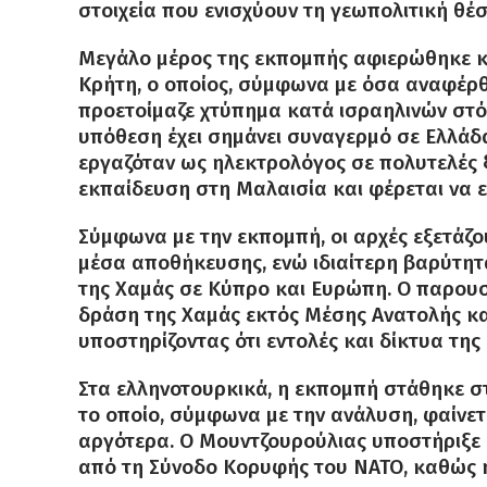
στοιχεία που ενισχύουν τη γεωπολιτική θέ
Μεγάλο μέρος της εκπομπής αφιερώθηκε κ
Κρήτη, ο οποίος, σύμφωνα με όσα αναφέρθη
προετοίμαζε χτύπημα κατά ισραηλινών στό
υπόθεση έχει σημάνει συναγερμό σε Ελλάδ
εργαζόταν ως ηλεκτρολόγος σε πολυτελές ξ
εκπαίδευση στη Μαλαισία και φέρεται να ε
Σύμφωνα με την εκπομπή, οι αρχές εξετάζο
μέσα αποθήκευσης, ενώ ιδιαίτερη βαρύτητα
της Χαμάς σε Κύπρο και Ευρώπη. Ο παρουσ
δράση της Χαμάς εκτός Μέσης Ανατολής κα
υποστηρίζοντας ότι εντολές και δίκτυα τη
Στα ελληνοτουρκικά, η εκπομπή στάθηκε στ
το οποίο, σύμφωνα με την ανάλυση, φαίνετ
αργότερα. Ο Μουντζουρούλιας υποστήριξε ό
από τη Σύνοδο Κορυφής του ΝΑΤΟ, καθώς η