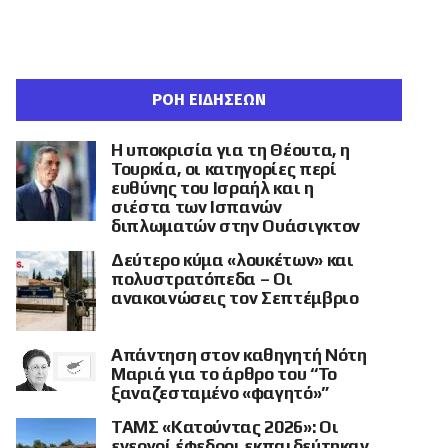
ΡΟΗ ΕΙΔΗΣΕΩΝ
Η υποκρισία για τη Θέουτα, η
Τουρκία, οι κατηγορίες περί
ευθύνης του Ισραήλ και η
σιέστα των Ισπανών
διπλωματών στην Ουάσιγκτον
Δεύτερο κύμα «λουκέτων» και
πολυστρατόπεδα – Οι
ανακοινώσεις τον Σεπτέμβριο
Απάντηση στον καθηγητή Νότη
Μαριά για το άρθρο του “Το
ξαναζεσταμένο «φαγητό»”
ΤΑΜΣ «Κατούντας 2026»: Οι
ενεργοί έφεδροι εκπαιδεύτηκαν