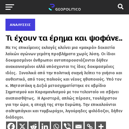
ΑΝΑΛΎΣΕΙΣ
Τι έχουν τα έρημα και ψοφάνε..
Με τις επικείμενες εκλογές κλείνει μια «μακρά» δεκαετία
λαϊκών αγώνων γεμάτη προβλήματα χωρίς λύση. Οι ίδιοι
δοκιμασμένοι άνθρωποι αυτοπαρουσιάζονται δήθεν
ανακαινισμένοι αλλά υπόσχονται τις ίδιες δοκιμασμένες
ιδέες. Συνολικά από την πολιτική σκηνή λείπει το γνήσιο και
αυθεντικό, από τους παλιούς και νέους ηθοποιούς. Υπό τον
κ. Μητσοτάκη η Δεξιά μετασχηματίστηκε σε υβρίδιο
Σημιτισμού και Καραμανλισμού με τον τελευταίο να σβήνει
ανεπαισθήτως. Η Αριστερά, απλώς πέρασε, τουλάχιστον
για την ώρα, η εποχή της στην Ευρώπη. Την επικαλούνται
σαλτιμπάγκοι και τυμβωρύχοι, λιγούρηδες φιλόδοξοι, δήθεν
διάδοχοι.