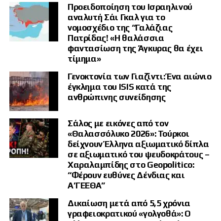
Προειδοποίηση του Ισραηλινού
αναλυτή Σάι Γκαλ για το
νομοσχέδιο της “Γαλάζιας
Πατρίδας! «Η θαλάσσια
φαντασίωση της Άγκυρας θα έχει
τίμημα»
Γενοκτονία των Γιαζίντι: Ένα αιώνιο
έγκλημα του ISIS κατά της
ανθρώπινης συνείδησης
Σάλος με εικόνες από τον
«Θαλασσόλυκο 2026»: Τούρκοι
δείχνουν Έλληνα αξιωματικό δίπλα
σε αξιωματικό του ψευδοκράτους –
Χαραλαμπίδης στο Geopolitico:
“Φέρουν ευθύνες Δένδιας και
Α’ΓΕΕΘΑ”
Δικαίωση μετά από 5,5 χρόνια
γραφειοκρατικού «γολγοθά»: Ο