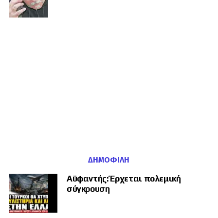
συζήτηση από την αναγνώριση της Κυπριακής Δημοκρατίας προς την
έμμεση νομιμοποίηση του ψευδοκράτους.
ΔΗΜΟΦΙΛΉ
Αϋφαντής: Έρχεται πολεμική
σύγκρουση