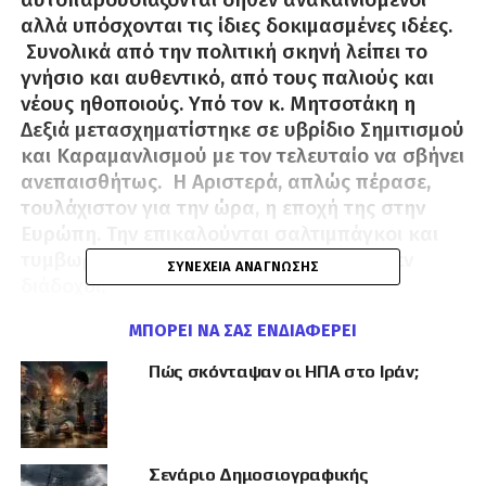
αλλά υπόσχονται τις ίδιες δοκιμασμένες ιδέες.
Συνολικά από την πολιτική σκηνή λείπει το
γνήσιο και αυθεντικό, από τους παλιούς και
νέους ηθοποιούς. Υπό τον κ. Μητσοτάκη η
Δεξιά μετασχηματίστηκε σε υβρίδιο Σημιτισμού
και Καραμανλισμού με τον τελευταίο να σβήνει
ανεπαισθήτως. Η Αριστερά, απλώς πέρασε,
τουλάχιστον για την ώρα, η εποχή της στην
Ευρώπη. Την επικαλούνται σαλτιμπάγκοι και
τυμβωρύχοι, λιγούρηδες φιλόδοξοι, δήθεν
ΣΥΝΈΧΕΙΑ ΑΝΆΓΝΩΣΗΣ
διάδοχοι.
ΜΠΟΡΕΊ ΝΑ ΣΑΣ ΕΝΔΙΑΦΈΡΕΙ
Η ελληνική κοινωνία δείχνει αδύναμη να βρει
και να κινήσει εσωτερικές δυνάμεις
Πώς σκόνταψαν οι ΗΠΑ στο Ιράν;
ανανέωσης. Δεν διαθέτει και πάντως δεν
εμφανίζει πρόσωπα ικανά και διατεθειμένα να
προσφέρουν «τόπο σταθερό για να κινήσουν
την Γη». Θα ψηφίσουμε σ’ αυτές τις εκλογές,
Σενάριο Δημοσιογραφικής