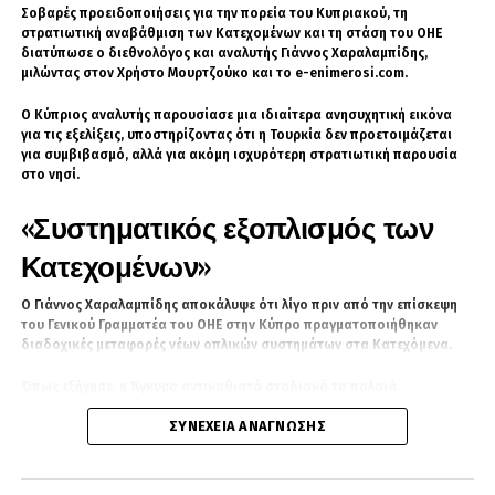
Σοβαρές προειδοποιήσεις για την πορεία του Κυπριακού, τη
Πολιτείες, αλλά στη συμπλήρωσή της μέσω ενός δικτύου συνεργασίας
στρατιωτική αναβάθμιση των Κατεχομένων και τη στάση του ΟΗΕ
στους τομείς της άμυνας, της οικονομίας, της τεχνολογίας και της
διατύπωσε ο διεθνολόγος και αναλυτής Γιάννος Χαραλαμπίδης,
αμυντικής βιομηχανίας.
μιλώντας στον Χρήστο Μουρτζούκο και το e-enimerosi.com.
Οι ρόλοι των συμμετεχόντων
Ο Κύπριος αναλυτής παρουσίασε μια ιδιαίτερα ανησυχητική εικόνα
για τις εξελίξεις, υποστηρίζοντας ότι η Τουρκία δεν προετοιμάζεται
Σύμφωνα με τη στρατηγική που διαμορφώνεται, κάθε χώρα προσφέρει
για συμβιβασμό, αλλά για ακόμη ισχυρότερη στρατιωτική παρουσία
διαφορετικά πλεονεκτήματα.
στο νησί.
«Συστηματικός εξοπλισμός των
Το Ισραήλ διαθέτει προηγμένη αμυντική τεχνολογία, αποδεδειγμένη
επιχειρησιακή εμπειρία, ανεπτυγμένα συστήματα αντιπυραυλικής
Κατεχομένων»
άμυνας και κορυφαίες δυνατότητες στον κυβερνοχώρο.
Η Ινδία προσφέρει τη συνεχώς αυξανόμενη ναυτική της ισχύ στον
Ο Γιάννος Χαραλαμπίδης αποκάλυψε ότι λίγο πριν από την επίσκεψη
Ινδικό Ωκεανό, μια ισχυρή και αναπτυσσόμενη αμυντική βιομηχανία,
του Γενικού Γραμματέα του ΟΗΕ στην Κύπρο πραγματοποιήθηκαν
αλλά και σημαντικό γεωπολιτικό βάρος ως μία από τις μεγαλύτερες
διαδοχικές μεταφορές νέων οπλικών συστημάτων στα Κατεχόμενα.
δυνάμεις του πλανήτη.
Όπως εξήγησε, η Άγκυρα αντικαθιστά σταδιακά τα παλαιά
Τα Ηνωμένα Αραβικά Εμιράτα συνεισφέρουν οικονομικούς πόρους,
αμερικανικής προέλευσης οπλικά συστήματα με σύγχρονο τουρκικό
σύγχρονες υποδομές logistics και διπλωματική διασύνδεση μεταξύ
ΣΥΝΈΧΕΙΑ ΑΝΆΓΝΩΣΗΣ
εξοπλισμό, μεταξύ των οποίων πυροβόλα 155 χιλιοστών,
Μέσης Ανατολής, Ασίας και Δύσης.
τεθωρακισμένα οχήματα μάχης, συστήματα ηλεκτρονικού πολέμου και
αντιαεροπορικά μέσα.
Η Ελλάδα προσφέρει τη στρατηγική της θέση στη νοτιοανατολική