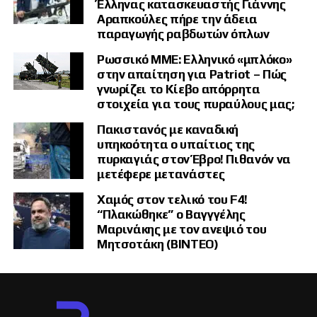
Έλληνας κατασκευαστής Γιάννης
Αραπκούλες πήρε την άδεια
παραγωγής ραβδωτών όπλων
Ρωσσικό ΜΜΕ: Ελληνικό «μπλόκο»
στην απαίτηση για Patriot – Πώς
γνωρίζει το Κίεβο απόρρητα
στοιχεία για τους πυραύλους μας;
Πακιστανός με καναδική
υπηκοότητα ο υπαίτιος της
πυρκαγιάς στον Έβρο! Πιθανόν να
μετέφερε μετανάστες
Χαμός στον τελικό του F4!
“Πλακώθηκε” ο Βαγγγέλης
Μαρινάκης με τον ανεψιό του
Μητσοτάκη (ΒΙΝΤΕΟ)