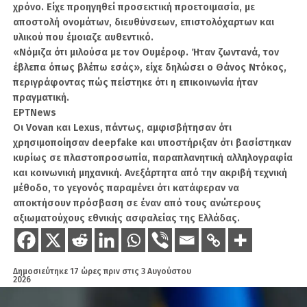
επιτυχίας, μεταδόθηκε ζωντανά από τις
χρόνο. Είχε προηγηθεί προσεκτική προετοιμασία, με
τηλεοράσεις κατά την άφιξή τους στην Τουρκία
αποστολή ονομάτων, διευθύνσεων, επιστολόχαρτων και
και όπου όσοι διαφωνούσαν για βάσιμους
υλικού που έμοιαζε αυθεντικό.
λόγους κηρύσσονταν σχεδόν προδότες της
«Νόμιζα ότι μιλούσα με τον Ουμέροφ. Ήταν ζωντανά, τον
πατρίδας, ήταν βαρύ. Μεταξύ των
έβλεπα όπως βλέπω εσάς», είχε δηλώσει ο Θάνος Ντόκος,
αποτελεσμάτων αυτού του τιμήματος
περιγράφοντας πώς πείστηκε ότι η επικοινωνία ήταν
πραγματική.
περιλαμβάνονται σημαντικοί περιορισμοί που
ΕΡΤNews
αντιμετωπίστηκαν στον τομέα της αμυντικής
Οι Vovan και Lexus, πάντως, αμφισβήτησαν ότι
βιομηχανίας και της ασφάλειας, πρωτίστως τα
χρησιμοποίησαν deepfake και υποστήριξαν ότι βασίστηκαν
προβλήματα που προέκυψαν στην προμήθεια
κυρίως σε πλαστοπροσωπία, παραπλανητική αλληλογραφία
των κινητήρων F110 για το KAAN. Σήμερα,
και κοινωνική μηχανική. Ανεξάρτητα από την ακριβή τεχνική
μπορεί να υπάρχουν ακόμα ψηφιακοί
μέθοδο, το γεγονός παραμένει ότι κατάφεραν να
λογαριασμοί προπαγάνδας που προσπαθούν
αποκτήσουν πρόσβαση σε έναν από τους ανώτερους
να εφευρίσκουν νέες δικαιολογίες καθημερινά
αξιωματούχους εθνικής ασφαλείας της Ελλάδας.
για την απόφαση των S-400. Ωστόσο, η ευθύνη
αυτής της πολιτικής απόφασης ανήκει σε
αυτούς που την έλαβαν και αυτή η ευθύνη
Δημοσιεύτηκε
17 ώρες πριν
στις
3 Αυγούστου
πρέπει να αναληφθεί ενώπιον του τουρκικού
2026
έθνους».