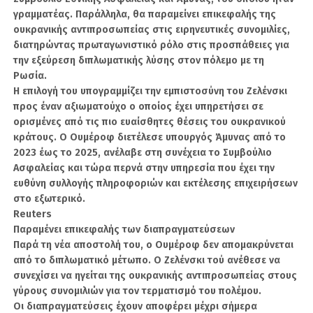
σημείωσε ότι κάθε νέα πρωτοβουλία στην
γραμματέας. Παράλληλα, θα παραμείνει επικεφαλής της
Ανατολική Μεσόγειο πρέπει να αξιολογείται
ουκρανικής αντιπροσωπείας στις ειρηνευτικές συνομιλίες,
από την Τουρκία μέσα από το πρίσμα της
διατηρώντας πρωταγωνιστικό ρόλο στις προσπάθειες για
εθνικής ασφάλειας.
την εξεύρεση διπλωματικής λύσης στον πόλεμο με τη
Ρωσία.
Στο πλαίσιο αυτό, έδειξε ως βασικούς πυλώνες
Η επιλογή του υπογραμμίζει την εμπιστοσύνη του Ζελένσκι
της τουρκικής θαλάσσιας ασφάλειας την
προς έναν αξιωματούχο ο οποίος έχει υπηρετήσει σε
Επιχείρηση «Αρμονία της Μαύρης Θάλασσας»
ορισμένες από τις πιο ευαίσθητες θέσεις του ουκρανικού
κράτους. Ο Ουμέροφ διετέλεσε υπουργός Άμυνας από το
και κυρίως την Επιχείρηση «Ασπίδα της
2023 έως το 2025, ανέλαβε στη συνέχεια το Συμβούλιο
Μεσογείου».
Ασφαλείας και τώρα περνά στην υπηρεσία που έχει την
ευθύνη συλλογής πληροφοριών και εκτέλεσης επιχειρήσεων
Ιδιαίτερη αναφορά έκανε στην
στο εξωτερικό.
επαναπροσέγγιση με την Αίγυπτο,
Reuters
χαρακτηρίζοντας σημαντικά αλλά
Παραμένει επικεφαλής των διαπραγματεύσεων
καθυστερημένα τα βήματα που έγιναν μετά
Παρά τη νέα αποστολή του, ο Ουμέροφ δεν απομακρύνεται
από 13 χρόνια, όπως η ναυτική άσκηση, οι
από το διπλωματικό μέτωπο. Ο Ζελένσκι τού ανέθεσε να
συνομιλίες σε επίπεδο επιτελείων, η συμφωνία
συνεχίσει να ηγείται της ουκρανικής αντιπροσωπείας στους
στρατιωτικού πλαισίου και οι αεροπορικές
γύρους συνομιλιών για τον τερματισμό του πολέμου.
ασκήσεις.
Οι διαπραγματεύσεις έχουν αποφέρει μέχρι σήμερα