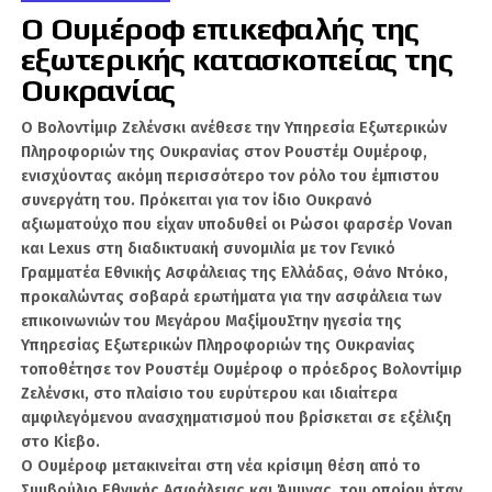
της Τουρκίας», αναφέροντας ότι η Άγκυρα, ως
Ο Ουμέροφ επικεφαλής της
εγγυήτρια δύναμη, οφείλει να ενεργεί
εξωτερικής κατασκοπείας της
αποφασιστικά για τη διατήρηση της ειρήνης,
Ουκρανίας
της ασφάλειας και της σταθερότητας στην
Κύπρο.
Ο Βολοντίμιρ Ζελένσκι ανέθεσε την Υπηρεσία Εξωτερικών
Πληροφοριών της Ουκρανίας στον Ρουστέμ Ουμέροφ,
Ο Μπαγτσίογλου υποστήριξε ότι οι ηλεκτρικές
ενισχύοντας ακόμη περισσότερο τον ρόλο του έμπιστου
διασυνδέσεις, οι τερματικοί σταθμοί LNG, οι
συνεργάτη του. Πρόκειται για τον ίδιο Ουκρανό
αγωγοί ενέργειας, τα λιμάνια, οι θαλάσσιες
αξιωματούχο που είχαν υποδυθεί οι Ρώσοι φαρσέρ Vovan
μεταφορές και οι υποδομές ψηφιακών
και Lexus στη διαδικτυακή συνομιλία με τον Γενικό
δεδομένων δεν πρέπει να εξετάζονται ως
Γραμματέα Εθνικής Ασφάλειας της Ελλάδας, Θάνο Ντόκο,
μεμονωμένα οικονομικά έργα, αλλά ως
προκαλώντας σοβαρά ερωτήματα για την ασφάλεια των
επικοινωνιών του Μεγάρου ΜαξίμουΣτην ηγεσία της
τμήματα μιας ευρύτερης γεωπολιτικής και
Υπηρεσίας Εξωτερικών Πληροφοριών της Ουκρανίας
στρατιωτικής αρχιτεκτονικής.
τοποθέτησε τον Ρουστέμ Ουμέροφ ο πρόεδρος Βολοντίμιρ
Ζελένσκι, στο πλαίσιο του ευρύτερου και ιδιαίτερα
Όπως ανέφερε, αυτή η αρχιτεκτονική
αμφιλεγόμενου ανασχηματισμού που βρίσκεται σε εξέλιξη
συνδέεται άμεσα με τη θαλάσσια ασφάλεια,
στο Κίεβο.
την κυβερνοασφάλεια και την προστασία
Ο Ουμέροφ μετακινείται στη νέα κρίσιμη θέση από το
κρίσιμων υποδομών. Για τον λόγο αυτό,
Συμβούλιο Εθνικής Ασφάλειας και Άμυνας, του οποίου ήταν