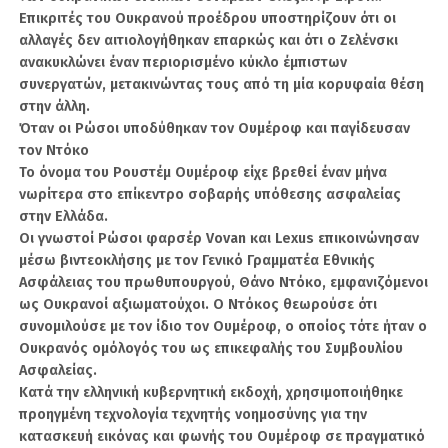
Αναφερόμενος στις δηλώσεις του υπουργού
Επικριτές του Ουκρανού προέδρου υποστηρίζουν ότι οι
Εθνικής Άμυνας της Τουρκίας, Γιασάρ Γκιουλέρ,
αλλαγές δεν αιτιολογήθηκαν επαρκώς και ότι ο Ζελένσκι
σύμφωνα με τις οποίες τα γαλλοϊταλικά
ανακυκλώνει έναν περιορισμένο κύκλο έμπιστων
συστήματα SAMP/T και τα αμερικανικά Patriot
συνεργατών, μετακινώντας τους από τη μία κορυφαία θέση
βρίσκονται στην ατζέντα της Άγκυρας, ο
στην άλλη.
Μπαγτζίογλου υποστήριξε ότι η προμήθεια
Όταν οι Ρώσοι υποδύθηκαν τον Ουμέροφ και παγίδευσαν
έτοιμων συστημάτων αποτελεί μια ορθολογική
τον Ντόκο
επιλογή έως ότου ολοκληρωθούν η ανάπτυξη
Το όνομα του Ρουστέμ Ουμέροφ είχε βρεθεί έναν μήνα
του εθνικού μαχητικού KAAN και των εγχώριων
νωρίτερα στο επίκεντρο σοβαρής υπόθεσης ασφαλείας
συστημάτων αεράμυνας.
στην Ελλάδα.
Οι γνωστοί Ρώσοι φαρσέρ Vovan και Lexus επικοινώνησαν
Παράλληλα, άσκησε έντονη κριτική στην
μέσω βιντεοκλήσης με τον Γενικό Γραμματέα Εθνικής
Ασφάλειας του πρωθυπουργού, Θάνο Ντόκο, εμφανιζόμενοι
προηγούμενη απόφαση αγοράς των S-400,
ως Ουκρανοί αξιωματούχοι. Ο Ντόκος θεωρούσε ότι
υποστηρίζοντας ότι είχε σοβαρές συνέπειες για
συνομιλούσε με τον ίδιο τον Ουμέροφ, ο οποίος τότε ήταν ο
την τουρκική αμυντική βιομηχανία και την
Ουκρανός ομόλογός του ως επικεφαλής του Συμβουλίου
ασφάλεια της χώρας.
Ασφαλείας.
Κατά την ελληνική κυβερνητική εκδοχή, χρησιμοποιήθηκε
«Το τίμημα της προμήθειας των S-400, η οποία
προηγμένη τεχνολογία τεχνητής νοημοσύνης για την
παρουσιάστηκε ως μια μεγάλη ιστορία
κατασκευή εικόνας και φωνής του Ουμέροφ σε πραγματικό