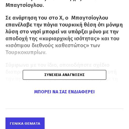
Μπαγτσίογλου.
Σε ανάρτηση του στο Χ, ο Μπαγτσίογλου
επανέλαβε την πάγια τουρκική θέση ότι μόνιμη
λύση στο νησί μπορεί να υπάρξει μόνο με την
αποδοχή της «κυριαρχικής ισότητας» και του
«ισότιμου διεθνούς καθεστώτος» των
Τουρκοκυπρίων.
Σύμφωνα με τον ίδιο, οποιοδήποτε σχέδιο
διαπραγμάτευσης δεν λαμβάνει υπόψη αυτή
ΣΥΝΈΧΕΙΑ ΑΝΆΓΝΩΣΗΣ
την πραγματικότητα «δεν αντικατοπτρίζει τη
νόμιμη βούληση του τουρκοκυπριακού λαού»
ΜΠΟΡΕΊ ΝΑ ΣΑΣ ΕΝΔΙΑΦΈΡΕΙ
και δεν μπορεί να συμβάλει στην ειρήνη και τη
σταθερότητα στην Ανατολική Μεσόγειο.
Υποστήριξε ακόμα ακόμη ότι η ειρήνη και η
ασφάλεια του ψευδοκράτους αποτελούν
ΓΕΝΙΚΆ ΘΈΜΑΤΑ
«αναπόσπαστο μέρος της εθνικής ασφάλειας