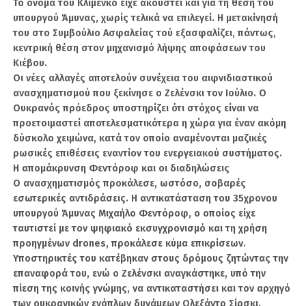
Το όνομα του Κλιμένκο είχε ακουστεί και για τη θέση του
CHP: Βαρύ το τίμημα
υπουργού Άμυνας, χωρίς τελικά να επιλεγεί. Η μετακίνησή
του στο Συμβούλιο Ασφαλείας τού εξασφαλίζει, πάντως,
των S-400 –
κεντρική θέση στον μηχανισμό λήψης αποφάσεων του
Προτεραιότητα σε
Κιέβου.
Οι νέες αλλαγές αποτελούν συνέχεια του αιφνιδιαστικού
KAAN, Eurofighter και
ανασχηματισμού που ξεκίνησε ο Ζελένσκι τον Ιούλιο. Ο
F-16
Ουκρανός πρόεδρος υποστηρίζει ότι στόχος είναι να
προετοιμαστεί αποτελεσματικότερα η χώρα για έναν ακόμη
δύσκολο χειμώνα, κατά τον οποίο αναμένονται μαζικές
ρωσικές επιθέσεις εναντίον του ενεργειακού συστήματος.
Κριτική στην απόφαση της Τουρκίας να
Η απομάκρυνση Φεντόροφ και οι διαδηλώσεις
προμηθευτεί το ρωσικό αντιαεροπορικό
Ο ανασχηματισμός προκάλεσε, ωστόσο, σοβαρές
σύστημα S-400 άσκησε ο αντιπρόεδρος του
εσωτερικές αντιδράσεις. Η αντικατάσταση του 35χρονου
Ρεπουμπλικανικού Λαϊκού Κόμματος (CHP),
υπουργού Άμυνας Μιχαήλο Φεντόροφ, ο οποίος είχε
Γιανκί Μπαγτζίογλου, ενώ παράλληλα
ταυτιστεί με τον ψηφιακό εκσυγχρονισμό και τη χρήση
υποστήριξε την ανάγκη άμεσης ενίσχυσης της
προηγμένων drones, προκάλεσε κύμα επικρίσεων.
Υποστηρικτές του κατέβηκαν στους δρόμους ζητώντας την
τουρκικής αεράμυνας και αεροπορίας με
επαναφορά του, ενώ ο Ζελένσκι αναγκάστηκε, υπό την
ρεαλιστικές επιλογές εξοπλισμού.
πίεση της κοινής γνώμης, να αντικαταστήσει και τον αρχηγό
των ουκρανικών ενόπλων δυνάμεων Ολεξάντρ Σίρσκι.