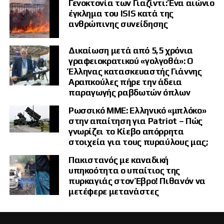
Γενοκτονία των Γιαζίντι: Ένα αιώνιο
έγκλημα του ISIS κατά της
ανθρώπινης συνείδησης
Δικαίωση μετά από 5,5 χρόνια
γραφειοκρατικού «γολγοθά»: Ο
Έλληνας κατασκευαστής Γιάννης
Αραπκούλες πήρε την άδεια
παραγωγής ραβδωτών όπλων
Ρωσσικό ΜΜΕ: Ελληνικό «μπλόκο»
στην απαίτηση για Patriot – Πώς
γνωρίζει το Κίεβο απόρρητα
στοιχεία για τους πυραύλους μας;
Πακιστανός με καναδική
υπηκοότητα ο υπαίτιος της
πυρκαγιάς στον Έβρο! Πιθανόν να
μετέφερε μετανάστες