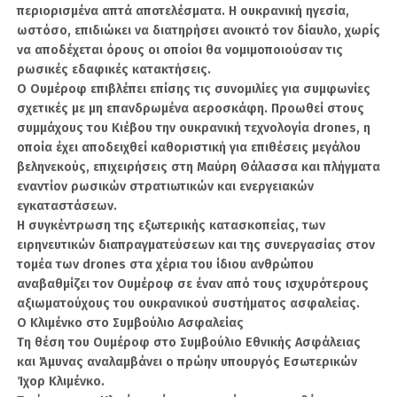
περιορισμένα απτά αποτελέσματα. Η ουκρανική ηγεσία,
Κατά τον ίδιο, εάν οι σχέσεις αυτές δεν είχαν
ωστόσο, επιδιώκει να διατηρήσει ανοικτό τον δίαυλο, χωρίς
διακοπεί, θα μπορούσαν να είχαν υπάρξει πολύ
να αποδέχεται όρους οι οποίοι θα νομιμοποιούσαν τις
πιο ευνοϊκά αποτελέσματα για τα τουρκικά
ρωσικές εδαφικές κατακτήσεις.
Ο Ουμέροφ επιβλέπει επίσης τις συνομιλίες για συμφωνίες
εθνικά συμφέροντα στην οριοθέτηση
σχετικές με μη επανδρωμένα αεροσκάφη. Προωθεί στους
θαλασσίων ζωνών στην Ανατολική Μεσόγειο.
συμμάχους του Κιέβου την ουκρανική τεχνολογία drones, η
οποία έχει αποδειχθεί καθοριστική για επιθέσεις μεγάλου
Ο Μπαγτσίογλου υποστήριξε ακόμη ότι η
βεληνεκούς, επιχειρήσεις στη Μαύρη Θάλασσα και πλήγματα
σημερινή συγκυρία προσφέρει νέες ευκαιρίες
εναντίον ρωσικών στρατιωτικών και ενεργειακών
για την Τουρκία, προτείνοντας να αποκτήσει
εγκαταστάσεων.
διεθνή διάσταση η Επιχείρηση «Ασπίδα της
Η συγκέντρωση της εξωτερικής κατασκοπείας, των
Μεσογείου».
ειρηνευτικών διαπραγματεύσεων και της συνεργασίας στον
τομέα των drones στα χέρια του ίδιου ανθρώπου
Συγκεκριμένα, εισηγήθηκε την ένταξη της
αναβαθμίζει τον Ουμέροφ σε έναν από τους ισχυρότερους
Συρίας και της Αιγύπτου σε πρώτη φάση και
αξιωματούχους του ουκρανικού συστήματος ασφαλείας.
στη συνέχεια της Λιβύης και του Λιβάνου, ώστε
Ο Κλιμένκο στο Συμβούλιο Ασφαλείας
να δημιουργηθεί, υπό την ηγεσία της Τουρκίας,
Τη θέση του Ουμέροφ στο Συμβούλιο Εθνικής Ασφάλειας
μια νέα αρχιτεκτονική θαλάσσιας ασφάλειας
και Άμυνας αναλαμβάνει ο πρώην υπουργός Εσωτερικών
στη Μεσόγειο.
Ίχορ Κλιμένκο.