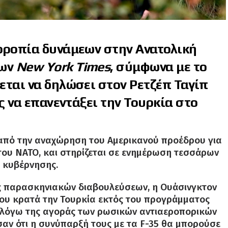
ρροπία δυνάμεων στην Ανατολική
των
New York Times
, σύμφωνα με το
εται να δηλώσει στον Ρετζέπ Ταγίπ
ος να επανεντάξει την Τουρκία στο
 από την αναχώρηση του Αμερικανού προέδρου για
του ΝΑΤΟ, και στηρίζεται σε ενημέρωση τεσσάρων
 κυβέρνησης.
ς παρασκηνιακών διαβουλεύσεων, η Ουάσινγκτον
που κρατά την Τουρκία εκτός του προγράμματος
ε λόγω της αγοράς των ρωσικών αντιαεροπορικών
αν ότι η συνύπαρξή τους με τα F-35 θα μπορούσε