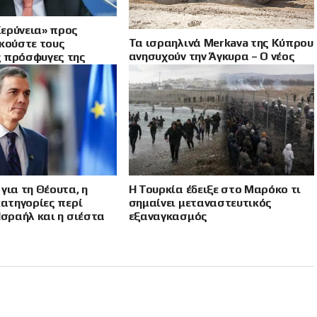
ερύνεια» προς
Τα ισραηλινά Merkava της Κύπρου
Ακούστε τους
ανησυχούν την Άγκυρα – Ο νέος
 πρόσφυγες της
άξονας με Ισραήλ και Γαλλία
ς Κύπρου
για τη Θέουτα, η
Η Τουρκία έδειξε στο Μαρόκο τι
κατηγορίες περί
σημαίνει μεταναστευτικός
Ισραήλ και η σιέστα
εξαναγκασμός
 διπλωματών στην