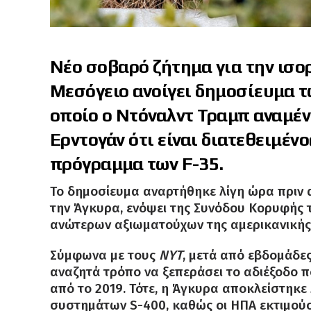
Νέο σοβαρό ζήτημα για την ισο
Μεσόγειο ανοίγει δημοσίευμα 
οποίο ο Ντόναλντ Τραμπ αναμέν
Ερντογάν ότι είναι διατεθειμέν
πρόγραμμα των F-35.
Το δημοσίευμα αναρτήθηκε λίγη ώρα πριν
την Άγκυρα, ενόψει της Συνόδου Κορυφής 
ανώτερων αξιωματούχων της αμερικανικής
Σύμφωνα με τους
NYT
, μετά από εβδομάδε
αναζητά τρόπο να ξεπεράσει το αδιέξοδο 
από το 2019. Τότε, η Άγκυρα αποκλείστηκ
συστημάτων S-400, καθώς οι ΗΠΑ εκτιμούσ