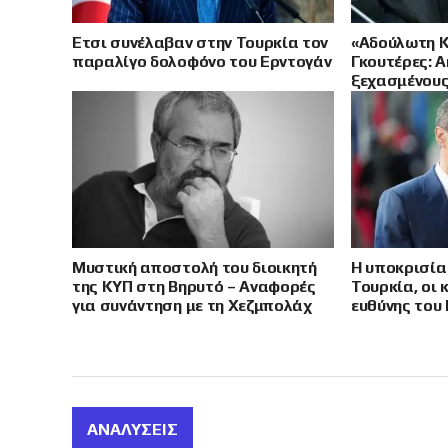
Έτσι συνέλαβαν στην Τουρκία τον
«Αδούλωτη Κ
παραλίγο δολοφόνο του Ερντογάν
Γκουτέρες: 
ξεχασμένους
κατεχόμενη
Μυστική αποστολή του διοικητή
Η υποκρισία 
της ΚΥΠ στη Βηρυτό – Αναφορές
Τουρκία, οι 
για συνάντηση με τη Χεζμπολάχ
ευθύνης του 
και μήνυμα για την ΑΟΖ
των Ισπανών
Ουάσιγκτον
ΑΝΑΛΎΣΕΙΣ