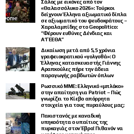
Σάλος με εικόνες από τον
«Θαλασσόλυκο 2026»: Τούρκοι
δείχνουν Έλληνα αξιωματικό δίπλα
σε αξιωματικό του ψευδοκράτους –
Χαραλαμπίδης στο Geopolitico:
“Φέρουν ευθύνες Δένδιας και
Α’ΓΕΕΘΑ”
Δικαίωση μετά από 5,5 χρόνια
γραφειοκρατικού «γολγοθά»: Ο
Έλληνας κατασκευαστής Γιάννης
Αραπκούλες πήρε την άδεια
παραγωγής ραβδωτών όπλων
Ρωσσικό ΜΜΕ: Ελληνικό «μπλόκο»
στην απαίτηση για Patriot – Πώς
γνωρίζει το Κίεβο απόρρητα
στοιχεία για τους πυραύλους μας;
Πακιστανός με καναδική
υπηκοότητα ο υπαίτιος της
πυρκαγιάς στον Έβρο! Πιθανόν να