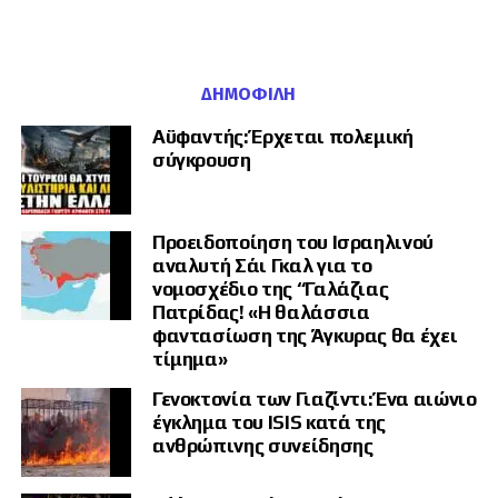
ΔΗΜΟΦΙΛΉ
Αϋφαντής: Έρχεται πολεμική
σύγκρουση
Προειδοποίηση του Ισραηλινού
αναλυτή Σάι Γκαλ για το
νομοσχέδιο της “Γαλάζιας
Πατρίδας! «Η θαλάσσια
φαντασίωση της Άγκυρας θα έχει
τίμημα»
Γενοκτονία των Γιαζίντι: Ένα αιώνιο
έγκλημα του ISIS κατά της
ανθρώπινης συνείδησης