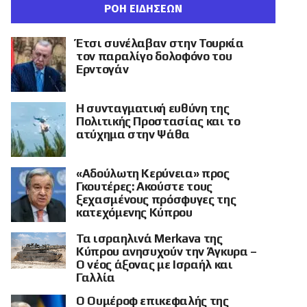
ΡΟΗ ΕΙΔΗΣΕΩΝ
Έτσι συνέλαβαν στην Τουρκία
τον παραλίγο δολοφόνο του
Ερντογάν
Η συνταγματική ευθύνη της
Πολιτικής Προστασίας και το
ατύχημα στην Ψάθα
«Αδούλωτη Κερύνεια» προς
Γκουτέρες: Ακούστε τους
ξεχασμένους πρόσφυγες της
κατεχόμενης Κύπρου
Τα ισραηλινά Merkava της
Κύπρου ανησυχούν την Άγκυρα –
Ο νέος άξονας με Ισραήλ και
Γαλλία
Ο Ουμέροφ επικεφαλής της