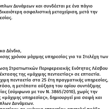
όπλων Δυνάμεων και συνδέεται με ένα πάγιο
ικαιότερη ασφαλιστική μεταχείριση, μετά την
εσίας.
κο Δένδια,
σης χρόνου μάχιμης υπηρεσίας για τα Στελέχη των
Ένωση Στρατιωτικών Περιφερειακής Ενότητας Λέσβου
επέκτασης της «μάχιμης πενταετίας» σε επταετία.
χιμη πενταετία στα 25 έτη πραγματικής υπηρεσίας,
στόσο, η μετέπειτα αύξηση του ορίου συντάξιμης
ας (σύμφωνα με τον Ν. 3865/2010), χωρίς την
 «μάχιμης υπηρεσίας», δημιουργεί μια σαφή και
όπλων Δυνάμεων.