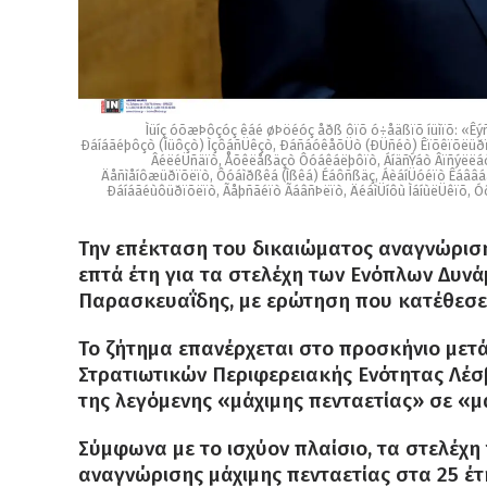
Ìüíç óõæÞôçóç êáé øÞöéóç åðß ôïõ ó÷åäßïõ íüìïõ: «Êýñ
Ðáíáãéþôçò (Íüôçò) ÌçôáñÜêçò, ÐáñáóêåõÜò (ÐÜñéò) Êïõêïõëüðïõ
ÂéëéÜñäïò, Åõêëåßäçò Ôóáêáëþôïò, ÁíäñÝáò Âïñýëëáò
Äåñìåíôæüðïõëïò, Ôóáìðßêá (Ìßêá) Éáôñßäç, ÁèáíÜóéïò ÊáââáäÜ
Ðáíáãéùôüðïõëïò, Ãåþñãéïò ÃáâñÞëïò, ÄéáìÜíôù ÌáíùëÜêïõ, 
Την επέκταση του δικαιώματος αναγνώριση
επτά έτη για τα στελέχη των Ενόπλων Δυν
Παρασκευαΐδης, με ερώτηση που κατέθεσε 
Το ζήτημα επανέρχεται στο προσκήνιο μετά
Στρατιωτικών Περιφερειακής Ενότητας Λέσβ
της λεγόμενης «μάχιμης πενταετίας» σε «μ
Σύμφωνα με το ισχύον πλαίσιο, τα στελέχ
αναγνώρισης μάχιμης πενταετίας στα 25 έ