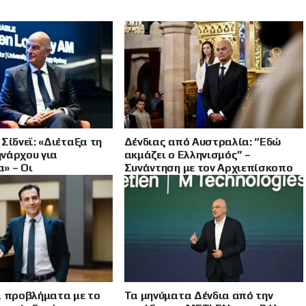
Σίδνεϊ: «Διέταξα τη
Δένδιας από Αυστραλία: “Εδώ
νάρχου για
ακμάζει ο Ελληνισμός” –
» – Οι
Συνάντηση με τον Αρχιεπίσκοπο
σεις για Κίνα, Ρωσία
Αυστραλίας
α προβλήματα με το
Τα μηνύματα Δένδια από την