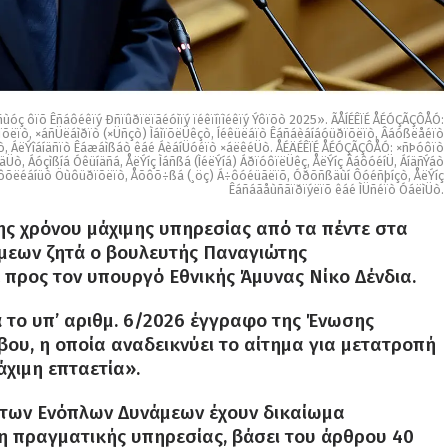
ùóç ôïõ Êñáôéêïý Ðñïûðïëïãéóìïý ïéêïíïìéêïý Ýôïõò 2025». ÃÅÍÉÊÏÉ ÅÉÓÇÃÇÔÅÓ:
ëïò, ×áñÜëáìðïò (×Üñçò) ÌáìïõëÜêçò, Íéêüëáïò Êáñáèáíáóüðïõëïò, Âáóßëåéïò
, ÁëÝîáíäñïò Êáæáìßáò êáé ÁèáíÜóéïò ×áëêéÜò. ÅÉÄÉÊÏÉ ÅÉÓÇÃÇÔÅÓ: ×ñÞóôïò
ò, Áóçìßíá Óêüíäñá, ÅëÝíç Ìáñßá (ÌéëÝíá) ÁðïóôïëÜêç, ÅëÝíç ÂáôóéíÜ, ÁíäñÝáò
Óôõëéáíüò Öùôüðïõëïò, Åõôõ÷ßá (¸öç) Á÷ôóéüãëïõ, Óðõñßäùí Ôóéñþíçò, ÅëÝíç
Êáñáãåùñãïðïýëïõ êáé ÌÜñéïò ÓáëìÜò.
ς χρόνου μάχιμης υπηρεσίας από τα πέντε στα
άμεων ζητά ο βουλευτής Παναγιώτης
προς τον υπουργό Εθνικής Άμυνας Νίκο Δένδια.
 το υπ’ αριθμ. 6/2026 έγγραφο της Ένωσης
ου, η οποία αναδεικνύει το αίτημα για μετατροπή
άχιμη επταετία».
η των Ενόπλων Δυνάμεων έχουν δικαίωμα
τη πραγματικής υπηρεσίας, βάσει του άρθρου 40