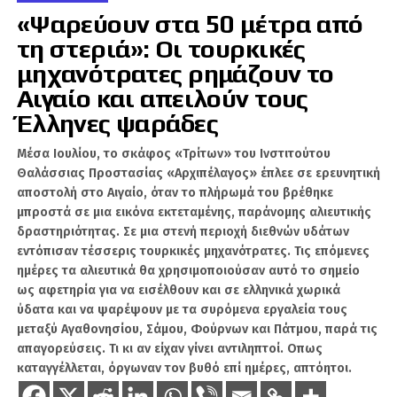
Security Archive, 2017).
«Ψαρεύουν στα 50 μέτρα από
τη στεριά»: Οι τουρκικές
Παρότι αυτές οι διαβεβαιώσεις δεν
μηχανότρατες ρημάζουν το
αποτυπώθηκαν σε επίσημη συνθήκη, στη
ρωσική συνείδηση λειτούργησαν ως de facto
Αιγαίο και απειλούν τους
συμφωνία. Η απόφαση του ΝΑΤΟ στη Σύνοδο
Έλληνες ψαράδες
του Βουκουρεστίου το 2008, που χαιρέτισε τις
ευρωατλαντικές φιλοδοξίες της Ουκρανίας και
Mέσα Ιουλίου, το σκάφος «Τρίτων» του Ινστιτούτου
Θαλάσσιας Προστασίας «Αρχιπέλαγος» έπλεε σε ερευνητική
της Γεωργίας και διακήρυξε ότι
«οι χώρες
αποστολή στο Αιγαίο, όταν το πλήρωμά του βρέθηκε
αυτές θα γίνουν μέλη του ΝΑΤΟ»
στο μέλλον
μπροστά σε μια εικόνα εκτεταμένης, παράνομης αλιευτικής
(NATO 2008), αποτέλεσε σημείο καμπής​.
Η
δραστηριότητας. Σε μια στενή περιοχή διεθνών υδάτων
Ρωσία εξέλαβε αυτή τη δήλωση ως ευθεία
εντόπισαν τέσσερις τουρκικές μηχανότρατες. Τις επόμενες
παραβίαση του πνεύματος των υποσχέσεων
ημέρες τα αλιευτικά θα χρησιμοποιούσαν αυτό το σημείο
του 1990 και ως απειλή για τη δική της
ως αφετηρία για να εισέλθουν και σε ελληνικά χωρικά
ασφάλεια.
ύδατα και να ψαρέψουν με τα συρόμενα εργαλεία τους
μεταξύ Αγαθονησίου, Σάμου, Φούρνων και Πάτμου, παρά τις
απαγορεύσεις. Τι κι αν είχαν γίνει αντιληπτοί. Οπως
καταγγέλλεται, όργωναν τον βυθό επί ημέρες, απτόητοι.
Από την ρεαλιστική οπτική, δεν προκαλεί