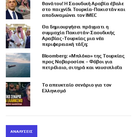
στρατηγική του εμβέλεια.
θανάτου! Η Σαουδική Αραβία έβαλε
στο παιχνίδι Τουρκία-Πακιστάν και
Η ρωσική οπτική:
αποδυναμώνει τον IMEC
ΝΑΤΟ, Ουκρανία και
Θα δημιουργήσει πράγματι η
“κόκκινες γραμμές”
συμμαχία Πακιστάν-Σαουδικής
Αραβίας-Τουρκίας μια νέα
περιφερειακή τάξη;
Bloomberg: «Μπλόκο» της Τουρκίας
Για να γίνει κατανοητή η ελληνική στάση,
προς Νοβοροσίσκ – Φόβοι για
πρέπει πρώτα να αποσαφηνιστεί το ευρύτερο
πετρέλαιο, σιτηρά και ναυσιπλοΐα
γεωπολιτικό πλαίσιο που προκάλεσε τον
πόλεμο. Από ρεαλιστική σκοπιά, η Ρωσία
Το απευκταίο σενάριο για τον
αισθάνθηκε ολοένα μεγαλύτερη πίεση και
Ελληνισμό
απειλή από την προοπτική ένταξης της
Ουκρανίας στο ΝΑΤΟ. Ήδη από το τέλος του
Ψυχρού Πολέμου, η Μόσχα είχε λάβει
διαβεβαιώσεις ότι
το ΝΑΤΟ δεν θα επεκταθεί
“ούτε μια ίντσα προς ανατολάς”
πέραν των
ΑΝΑΛΎΣΕΙΣ
συνόρων της ενωμένης Γερμανίας​ (National