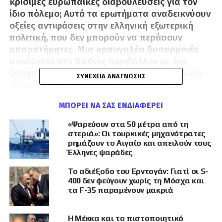
κρίσιμες ευρωπαϊκές διαβουλεύσεις για τον
ίδιο πόλεμο; Αυτά τα ερωτήματα αναδεικνύουν
οξείες αντιφάσεις στην ελληνική εξωτερική
πολιτική, που δεν μπορούν να περάσουν
απαρατήρητες. Μια κραυγαλέα δυσαρμονία
αναδύεται στο διεθνές περιβάλλον με ένα
ζήτημα εξίσου θεμελιώδες για τον Ελληνισμό –
ΣΥΝΈΧΕΙΑ ΑΝΆΓΝΩΣΗΣ
τη μισού αιώνα πληγή της Κύπρου, να
παραμένει διχοτομημένη υπό τουρκική κατοχή.
ΜΠΟΡΕΊ ΝΑ ΣΑΣ ΕΝΔΙΑΦΈΡΕΙ
Η ανάλυση που ακολουθεί, μέσα από το
«Ψαρεύουν στα 50 μέτρα από τη
στεριά»: Οι τουρκικές μηχανότρατες
πρίσμα του ρεαλισμού στις διεθνείς
ρημάζουν το Αιγαίο και απειλούν τους
σχέσεις, διερευνά πώς η θέση της
Έλληνες ψαράδες
Ελλάδας στον πόλεμο της Ουκρανίας
Το αδιέξοδο του Ερντογάν: Γιατί οι S-
αντανακλά τις δυναμικές της διεθνούς
400 δεν φεύγουν χωρίς τη Μόσχα και
τα F-35 παραμένουν μακριά
ισχύος και γιατί η επιρροή ενός κράτους
εξαρτάται από τη διπλωματική και
Η Μέκκα και το πιστοποιητικό