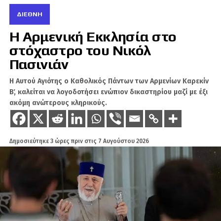
Ουκρανία.
ΔΙΕΘΝΉ
Η Ρωσία δεν έχει κάνει κανένα σχόλιο προς το
Η Αρμενική Εκκλησία στο
παρόν.
στόχαστρο του Νικόλ
Η περιοχή του Ιβανο-Φρανκίφσκ βρίσκεται
Πασινιάν
μακριά από τη γραμμή του μετώπου αλλά
Η Αυτού Αγιότης ο Καθολικός Πάντων των Αρμενίων Καρεκίν
αποτελεί συχνά στόχο ρωσικών επιθέσεων.
Β΄, καλείται να λογοδοτήσει ενώπιον δικαστηρίου μαζί με έξι
ακόμη ανώτερους κληρικούς.
Πηγή: ΑΜΠΕ
Δημοσιεύτηκε
3 ώρες πριν
στις
7 Αυγούστου 2026
ΣΧΕΤΙΚΆ ΘΈΜΑΤΑ
ΟΥΚΡΑΝΊΑ
ΡΩΣΊΑ
ΧΑΚ