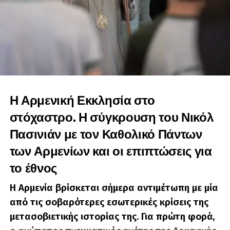
Είναι ο άγνωστος Χ, αλλά φυσικό πρόσωπο που
βοηθάει στην παραγωγή ειδήσεων στο Geopolitico.gr,
αλλά και τη δημιουργία βίντεο στο κανάλι του Σάββα
Καλεντερίδη. Πολλοί τον χαρακτηρίζουν ως ανθρώπινο
αλγόριθμο λόγω του όγκου των δεδομένων και
πληροφοριών που αφομοιώνει καθημερινώς. Είναι
καταδρομέας με ειδικότητα Χειριστή Ασυρμάτων
Μέσων.
Η Αρμενική Εκκλησία στο
στόχαστρο. Η σύγκρουση του Νικόλ
Πασινιάν με τον Καθολικό Πάντων
των Αρμενίων και οι επιπτώσεις για
το έθνος
Η Αρμενία βρίσκεται σήμερα αντιμέτωπη με μία
από τις σοβαρότερες εσωτερικές κρίσεις της
μετασοβιετικής ιστορίας της. Για πρώτη φορά,