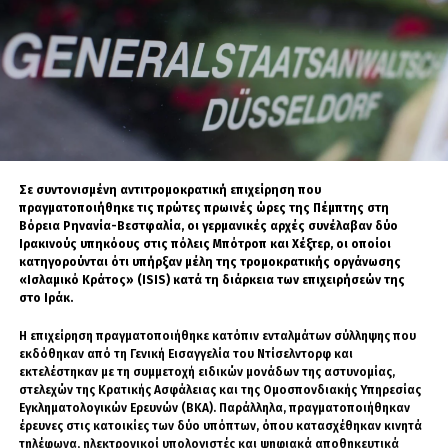
θέματα που διέπονται αποκλειστικά από το
κανονικό δίκαιο και δεν εμπίπτουν στη
δικαιοδοσία των κρατικών αρχών.
Για πολλούς Αρμενίους, δεν πρόκειται απλώς
για μια νομική διαφορά, αλλά για μια ευθεία
σύγκρουση ανάμεσα στην πολιτική εξουσία και
Σε συντονισμένη αντιτρομοκρατική επιχείρηση που
τον αρχαιότερο θεσμό του αρμενικού έθνους.
πραγματοποιήθηκε τις πρώτες πρωινές ώρες της Πέμπτης στη
Βόρεια Ρηνανία-Βεστφαλία, οι γερμανικές αρχές συνέλαβαν δύο
Ιρακινούς υπηκόους στις πόλεις Μπότροπ και Χέξτερ, οι οποίοι
Η Εκκλησία ως θεμέλιο του
κατηγορούνται ότι υπήρξαν μέλη της τρομοκρατικής οργάνωσης
«Ισλαμικό Κράτος» (ISIS) κατά τη διάρκεια των επιχειρήσεών της
αρμενικού έθνους
στο Ιράκ.
Η επιχείρηση πραγματοποιήθηκε κατόπιν ενταλμάτων σύλληψης που
Η Αρμενική Αποστολική Εκκλησία δεν αποτελεί
εκδόθηκαν από τη Γενική Εισαγγελία του Ντίσελντορφ και
εκτελέστηκαν με τη συμμετοχή ειδικών μονάδων της αστυνομίας,
απλώς έναν θρησκευτικό οργανισμό. Από το
στελεχών της Κρατικής Ασφάλειας και της Ομοσπονδιακής Υπηρεσίας
301 μ.Χ.
, όταν η Αρμενία έγινε το πρώτο κράτος
Εγκληματολογικών Ερευνών (BKA). Παράλληλα, πραγματοποιήθηκαν
έρευνες στις κατοικίες των δύο υπόπτων, όπου κατασχέθηκαν κινητά
στον κόσμο που υιοθέτησε επίσημα τον
τηλέφωνα, ηλεκτρονικοί υπολογιστές και ψηφιακά αποθηκευτικά