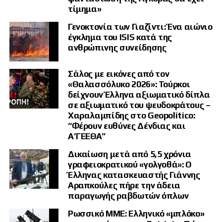
ιδιαίτερα αυστηρή ανακοίνωση,
τίμημα»
χαρακτηρίζοντας την εξέλιξη «απαράδεκτη και
Γενοκτονία των Γιαζίντι: Ένα αιώνιο
καταδικαστέα». Αποκάλυψε ότι βρίσκεται σε
έγκλημα του ISIS κατά της
ανθρώπινης συνείδησης
συνεχή επικοινωνία με τον Καθολικό Πάντων
των Αρμενίων και ότι του συνέστησε να μην
Σάλος με εικόνες από τον
παρουσιαστεί αυτοπροσώπως στο δικαστήριο
«Θαλασσόλυκο 2026»: Τούρκοι
αλλά να εκπροσωπηθεί από δικηγόρο.
δείχνουν Έλληνα αξιωματικό δίπλα
σε αξιωματικό του ψευδοκράτους –
Παράλληλα κάλεσε τις αρμενικές αρχές να
Χαραλαμπίδης στο Geopolitico:
“Φέρουν ευθύνες Δένδιας και
αντιμετωπίσουν την Εκκλησία με σεβασμό και
Α’ΓΕΕΘΑ”
να επιδιώξουν λύση μέσω θεσμικού διαλόγου.
Δικαίωση μετά από 5,5 χρόνια
Η στάση των πιστών
γραφειοκρατικού «γολγοθά»: Ο
Έλληνας κατασκευαστής Γιάννης
Αραπκούλες πήρε την άδεια
Η αρμενική κοινωνία εμφανίζεται βαθιά
παραγωγής ραβδωτών όπλων
διχασμένη.
Ρωσσικό ΜΜΕ: Ελληνικό «μπλόκο»