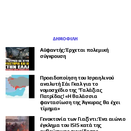
ΔΗΜΟΦΙΛΉ
Αϋφαντής: Έρχεται πολεμική
σύγκρουση
Προειδοποίηση του Ισραηλινού
αναλυτή Σάι Γκαλ για το
νομοσχέδιο της “Γαλάζιας
Πατρίδας! «Η θαλάσσια
φαντασίωση της Άγκυρας θα έχει
τίμημα»
Γενοκτονία των Γιαζίντι: Ένα αιώνιο
έγκλημα του ISIS κατά της