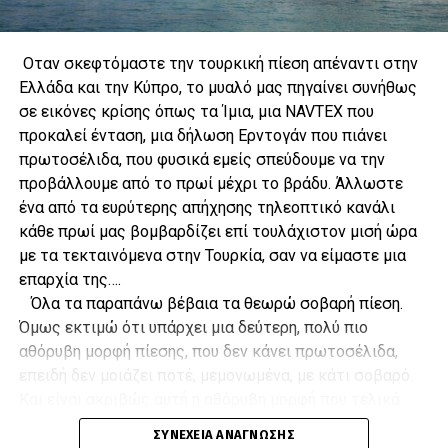
στρατηγικές επιλογές.
Ερευνώντας τα βασικά αίτια της πτώσης, αν
Ο
ταν σκεφτόμαστε την τουρκική πίεση απέναντι στην
ταξιδεύσουμε στο Βυζάντιο στις παραμονές της
Ελλάδα και την Κύπρο, το μυαλό μας πηγαίνει συνήθως
Άλωσης, βλέπουμε ότι
εκτός εναντίον των
σε εικόνες κρίσης όπως τα Ίμια, μια NAVTEX που
εξωτερικών εχθρών, των Οθωμανών Τούρκων, οι
προκαλεί ένταση, μια δήλωση Ερντογάν που πιάνει
Παλαιολόγοι έδιναν συγχρόνως και έναν άλλο
πρωτοσέλιδα, που φυσικά εμείς σπεύδουμε να την
αγώνα, εναντίον του «εσωτερικού εχθρού»
, των
προβάλλουμε από το πρωί μέχρι το βράδυ. Άλλωστε
«πρόθυμων ηλιθίων» που δούλευαν συνειδητά
ένα από τα ευρύτερης απήχησης τηλεοπτικό κανάλι
υπέρ του εαυτού τους και των εχθρών της
κάθε πρωί μας βομβαρδίζει επί τουλάχιστον μισή ώρα
αυτοκρατορίας και εναντίον της ενότητας και της
με τα τεκταινόμενα στην Τουρκία, σαν να είμαστε μια
ανάκτησης της ισχύος της.
επαρχία της….
Όλα τα παραπάνω βέβαια τα θεωρώ σοβαρή πίεση.
Ακόμη και εκείνη την εποχή που προηγήθηκε της
Όμως εκτιμώ ότι υπάρχει μια δεύτερη, πολύ πιο
αλώσεως,
η λατρεία της εξουσίας και του
αθόρυβη μορφή πίεσης, που δεν κάνει πρωτοσέλιδα,
χρήματος, η ατολμία στις αποφάσεις, η λεγόμενη
επειδή δεν μοιάζει ποτέ, μεμονωμένα, με κάτι σοβαρό.
πολιτική του «κατευνασμού», καθώς και η
Και είναι ακριβώς αυτή η αθόρυβη μορφή που τελικά
λανθασμένη επιλογή συμμαχιών
από ανίκανους
σπρώχνει τα πράγματα πολύ πιο αποτελεσματικά από
ΣΥΝΈΧΕΙΑ ΑΝΆΓΝΩΣΗΣ
και δουλοπρεπείς
«ηγέτες», έκριναν κατά πολύ
κάθε κρίση.