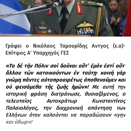
Γράφει ο Νικόλαος Ταμουρίδης Αντγος (ε.α)-
Επίτιμος Α’ Υπαρχηγός ΓΕΣ
«Το δέ τήν Πόλιν σοί δοῦναι οὔτ’ ἐμόν ἐστί οὔτ’
ἄλλου τῶν κατοικούντων ἐν ταύτῃ· κοινή γάρ
γνώμη πᾶντες αὐτοπροαιρέτως ἀποθανοῦμεν καί
οὐ φεισόμεθα τῆς ζωῆς ἡμῶν»!
Με αυτή την
ιστορική φράση διατράνωσε, θυσιαζόμενος, ο
τελευταίος Αυτοκράτωρ Κωνσταντίνος
Παλαιολόγος, την διαχρονική απάντηση των
Ελλήνων όταν καλούνται να παραδώσουν «γην
και ύδωρ»!