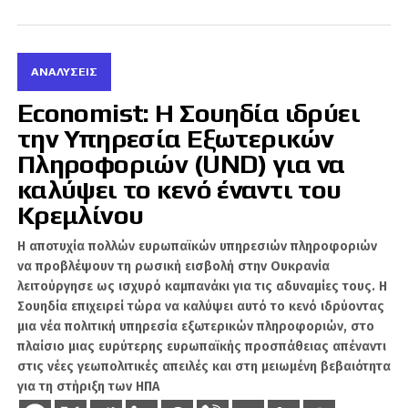
εντάσεις δεν μπορούν να κατανοηθούν χωρίς
τις ιστορικές ρίζες της ελληνοτουρκικής
αντιπαλότητας. Η κατάρρευση της Οθωμανικής
Αυτοκρατορίας, ο Ελληνοτουρκικός Πόλεμος
ΑΝΑΛΎΣΕΙΣ
του 1919-1922 και η Συνθήκη της Λωζάνης του
Economist: Η Σουηδία ιδρύει
1923 διαμόρφωσαν το πλαίσιο πάνω στο οποίο
την Υπηρεσία Εξωτερικών
εξελίσσονται μέχρι σήμερα οι συγκρούσεις στο
Αιγαίο και την Κύπρο.
Πληροφοριών (UND) για να
καλύψει το κενό έναντι του
Ο Rajan Kochhar σημειώνει ότι η ιστορική
Κρεμλίνου
μνήμη παραμένει καθοριστικός παράγοντας
και για τις δύο πλευρές. Στην ελληνική
Η αποτυχία πολλών ευρωπαϊκών υπηρεσιών πληροφοριών
συλλογική συνείδηση, η οθωμανική περίοδος
να προβλέψουν τη ρωσική εισβολή στην Ουκρανία
συνδέεται με καταπίεση και κατοχή, ενώ στην
λειτούργησε ως ισχυρό καμπανάκι για τις αδυναμίες τους. Η
Τουρκία η ελληνική εκστρατεία στη Μικρά
Σουηδία επιχειρεί τώρα να καλύψει αυτό το κενό ιδρύοντας
μια νέα πολιτική υπηρεσία εξωτερικών πληροφοριών, στο
Ασία και τα σχέδια διαμελισμού της χώρας
πλαίσιο μιας ευρύτερης ευρωπαϊκής προσπάθειας απέναντι
μετά τον Α’ Παγκόσμιο Πόλεμο εξακολουθούν
στις νέες γεωπολιτικές απειλές και στη μειωμένη βεβαιότητα
να αντιμετωπίζονται ως υπαρξιακή απειλή.
για τη στήριξη των ΗΠΑ