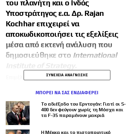
του πλανήτη και ο Ινδός
Υποστράτηγος ε.α. Δρ.
Rajan
Kochhar
επιχειρεί να
αποκωδικοποιήσει τις εξελίξεις
μέσα από εκτενή ανάλυση που
δημοσιεύθηκε στο
International
Institute of Strategy
.
ΣΥΝΈΧΕΙΑ ΑΝΆΓΝΩΣΗΣ
Επιμέλεια:
Χρήστος Κωνσταντινίδη
ς
Στο άρθρο του, ο Ινδός στρατηγός παρουσιάζει
ΜΠΟΡΕΊ ΝΑ ΣΑΣ ΕΝΔΙΑΦΈΡΕΙ
την αντιπαράθεση Ελλάδας, Τουρκίας και
Το αδιέξοδο του Ερντογάν: Γιατί οι S-
Κύπρου όχι ως μια απλή περιφερειακή
400 δεν φεύγουν χωρίς τη Μόσχα και
διαμάχη, αλλά ως μια σύνθετη γεωπολιτική
τα F-35 παραμένουν μακριά
σύγκρουση που επηρεάζει την ασφάλεια της
Ευρώπης, τη συνοχή του ΝΑΤΟ, τις ενεργειακές
Η Μέκκα και το πιστοποιητικό
ισορροπίες και τη νέα παγκόσμια στρατηγική