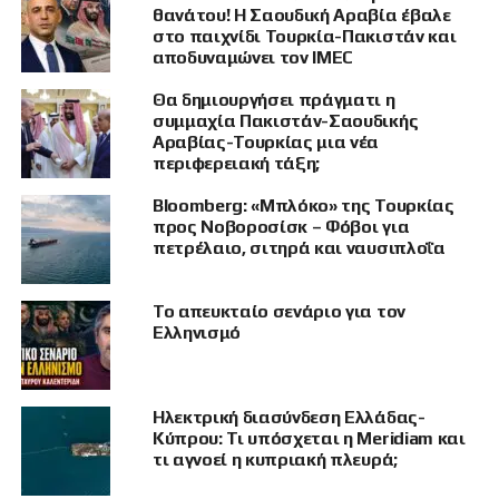
θανάτου! Η Σαουδική Αραβία έβαλε
αρχιτεκτονική.
στο παιχνίδι Τουρκία-Πακιστάν και
αποδυναμώνει τον IMEC
Ο Rajan Kochhar περιγράφει την Ανατολική
Μεσόγειο ως ένα πεδίο όπου συγκρούονται
Θα δημιουργήσει πράγματι η
συμμαχία Πακιστάν-Σαουδικής
ιστορία, εθνικισμός, ενεργειακά συμφέροντα,
Αραβίας-Τουρκίας μια νέα
στρατιωτική ισχύς και ανταγωνιστικά οράματα
περιφερειακή τάξη;
κυριαρχίας. Όπως επισημαίνει, η Τουρκία
επιδιώκει να εδραιώσει στρατηγική πρόσβαση
Bloomberg: «Μπλόκο» της Τουρκίας
προς Νοβοροσίσκ – Φόβοι για
και να επιβάλει τη δική της αντίληψη για τα
πετρέλαιο, σιτηρά και ναυσιπλοΐα
θαλάσσια δικαιώματα, ενώ η Ελλάδα και η
Κύπρος στηρίζονται στο διεθνές δίκαιο και
Το απευκταίο σενάριο για τον
στην υπεράσπιση της εδαφικής ακεραιότητας
Ελληνισμό
απέναντι στον τουρκικό αναθεωρητισμό.
Η ιστορία συνεχίζει να καθορίζει
Ηλεκτρική διασύνδεση Ελλάδας-
τη στρατηγική
Κύπρου: Τι υπόσχεται η Meridiam και
τι αγνοεί η κυπριακή πλευρά;
Ο Ινδός αναλυτής υποστηρίζει ότι οι σημερινές