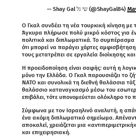
— Shay Gal שי גל (@ShayGal84)
May
Ο Γκαλ συνδέει τη νέα τουρκική κίνηση με 
Άγκυρα πλήρωσε πολύ μικρό κόστος για έ
πολιτικά και διπλωματικά. Το συμπέρασμα π
ότι μπορεί να παράγει χάρτες αμφισβήτησης
τους μετατρέπει σε εργαλεία διοίκησης κα
Η προειδοποίηση είναι σαφής: αυτή η λογικ
μόνο την Ελλάδα. Ο Γκαλ παρουσιάζει το ζ
ΝΑΤΟ και συνολικά τη διεθνή θαλάσσια τάξη
θαλάσσιο καταναγκασμό μέσω του εσωτερικο
επιβάλει, τότε υπονομεύεται ολόκληρο το π
Σύμφωνα με τον Ισραηλινό αναλυτή, η απάν
ένα ακόμη διπλωματικό σημείωμα. Απέναντ
αποκαλεί, χρειάζεται μια «αντιπεριμετρική
και επιχειρησιακή.