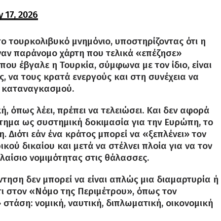
 17, 2026
το τουρκολιβυκό μνημόνιο, υποστηρίζοντας ότι η
ναν παράνομο χάρτη που τελικά «επέζησε»
ου έβγαλε η Τουρκία, σύμφωνα με τον ίδιο, είναι
, να τους κρατά ενεργούς και στη συνέχεια να
ι καταναγκασμού.
ή, όπως λέει, πρέπει να τελειώσει. Και δεν αφορά
ήτημα ως συστημική δοκιμασία για την Ευρώπη, το
. Διότι εάν ένα κράτος μπορεί να «ξεπλένει» τον
ύ δικαίου και μετά να στέλνει πλοία για να τον
λαίσιο νομιμότητας στις θάλασσες.
τηση δεν μπορεί να είναι απλώς μια διαμαρτυρία ή
ι στον «Νόμο της Περιμέτρου», όπως τον
» στάση: νομική, ναυτική, διπλωματική, οικονομική