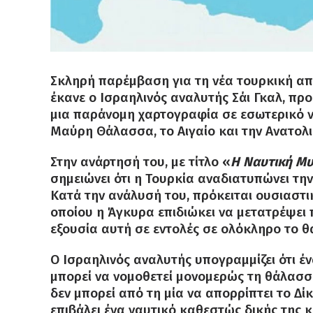
Σκληρή παρέμβαση για τη νέα τουρκική α
έκανε ο Ισραηλινός αναλυτής Σάι Γκαλ, προ
μια παράνομη χαρτογραφία σε εσωτερικό νό
Μαύρη Θάλασσα, το Αιγαίο και την Ανατολ
Στην ανάρτησή του, με τίτλο «
Η Ναυτική Μυ
σημειώνει ότι η Τουρκία αναδιατυπώνει τη
Κατά την ανάλυσή του, πρόκειται ουσιαστι
οποίου η Άγκυρα επιδιώκει να μετατρέψει 
εξουσία αυτή σε εντολές σε ολόκληρο το θ
Ο Ισραηλινός αναλυτής υπογραμμίζει ότι έ
μπορεί να νομοθετεί μονομερώς τη θάλασσ
δεν μπορεί από τη μία να απορρίπτει το Δί
επιβάλει ένα ναυτικό καθεστώς δικής της