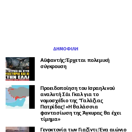
ΔΗΜΟΦΙΛΉ
Αϋφαντής: Έρχεται πολεμική
σύγκρουση
Προειδοποίηση του Ισραηλινού
αναλυτή Σάι Γκαλ για το
νομοσχέδιο της “Γαλάζιας
Πατρίδας! «Η θαλάσσια
φαντασίωση της Άγκυρας θα έχει
τίμημα»
Γενοκτονία των Γιαζίντι: Ένα αιώνιο