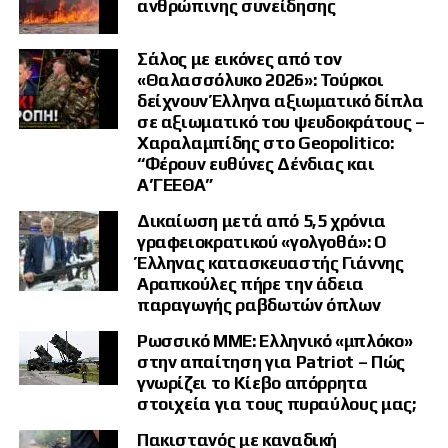
ανθρώπινης συνείδησης
| * Νομική εντολή στο Τουρκικό Ναυτικό και 
|   ελληνικών ενεργειών που δεν έχουν λάβει
Σάλος με εικόνες από τον
«Θαλασσόλυκο 2026»: Τούρκοι
| * Λεηλασία των κυριαρχικών δικαιωμάτων Ελ
δείχνουν Έλληνα αξιωματικό δίπλα
σε αξιωματικό του ψευδοκράτους –
Ο κ. Καλεντερίδης έκρουσε τον κώδωνα του
Χαραλαμπίδης στο Geopolitico:
κινδύνου για την Αθήνα
. Όταν αυτό το
“Φέρουν ευθύνες Δένδιας και
νομοσχέδιο γίνει νόμος του τουρκικού
Α’ΓΕΕΘΑ”
κράτους, θα δεσμεύει νομικά τόσο την
Δικαίωση μετά από 5,5 χρόνια
παρούσα όσο και όλες τις μελλοντικές
γραφειοκρατικού «γολγοθά»: Ο
κυβερνήσεις της Τουρκίας
. Αυτό σημαίνει ότι
Έλληνας κατασκευαστής Γιάννης
καμία τουρκική ηγεσία δεν θα μπορεί να
Αραπκούλες πήρε την άδεια
καθίσει στο τραπέζι των διαπραγματεύσεων ή
παραγωγής ραβδωτών όπλων
να υπογράψει συνυποσχετικό για το
Ρωσσικό ΜΜΕ: Ελληνικό «μπλόκο»
Δικαστήριο της Χάγης, έχοντας ως αφετηρία
στην απαίτηση για Patriot – Πώς
οτιδήποτε λιγότερο από τις πρόνοιες αυτού
γνωρίζει το Κίεβο απόρρητα
του νόμου
.
στοιχεία για τους πυραύλους μας;
Πακιστανός με καναδική
Η ελληνική πάγια ρητορική του τύπου
«ο