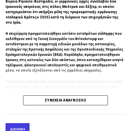
Βόρεια Ρηνανία-Βεστφαλία, οι γερμανικές αρχές συνέλαβαν δύο
Ιρακινούς υπηκόους στις πόλεις Μπότροπ και Χέξτερ, οι οποίοι
κατηγορούνται ότι υπήρξαν μέλη της τρομοκρατικής οργάνωσης
«Ισλαμικό Κράτος» (ISIS) κατά τη διάρκεια των επιχειρήσεών της
στο Ιράκ.
Η επιχείρηση πραγματοποιήθηκε κατόπιν ενταλμάτων σύλληψης που
εκδόθηκαν από τη Γενική Εισαγγελία του Ντίσελντορφ και
εκτελέστηκαν με τη συμμετοχή ειδικών μονάδων της αστυνομίας,
στελεχών της Κρατικής Ασφάλειας και της Ομοσπονδιακής Υπηρεσίας
Εγκληματολογικών Ερευνών (BKA). Παράλληλα, πραγματοποιήθηκαν
έρευνες στις κατοικίες των δύο υπόπτων, όπου κατασχέθηκαν κινητά
τηλέφωνα, ηλεκτρονικοί υπολογιστές και ψηφιακά αποθηκευτικά
μέσα, τα οποία εξετάζονται από τις αρμόδιες υπηρεσίες.
Σύμφωνα με την επίσημη ανακοίνωση της Γενικής Εισαγγελίας, οι δύο
άνδρες, ηλικίας 29 και 46 ετών, φέρονται να εντάχθηκαν στις τάξεις
του ISIS την περίοδο 2015–2016 και να συμμετείχαν σε
δραστηριότητες της οργάνωσης στο Ιράκ. Οι διώξεις βασίζονται σε
ΣΥΝΈΧΕΙΑ ΑΝΆΓΝΩΣΗΣ
νέα αποδεικτικά στοιχεία που συγκεντρώθηκαν στο πλαίσιο διεθνούς
συνεργασίας των διωκτικών αρχών και αξιολόγησης πληροφοριών
που προέρχονται από τις πρώην περιοχές δράσης της τζιχαντιστικής
οργάνωσης.
ΔΙΕΘΝΉ
Πηγές της έρευνας αναφέρουν ότι η υπόθεση βρισκόταν υπό