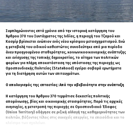
γεγονός που έχει οδηγήσει στην επανεξέταση παλαιότερων
υποθέσεων και στην άσκηση νέων ποινικών διώξεων.
Η Βόρεια Ρηνανία-Βεστφαλία εξακολουθεί να αποτελεί μία από τις
περιοχές στις οποίες οι υπηρεσίες ασφαλείας διατηρούν αυξημένη
επιχειρησιακή ετοιμότητα, καθώς φιλοξενεί μεγάλες αστικές
Συμπληρώνοντας επτά χρόνια από την ιστορική κατάργηση του
συγκεντρώσεις και στο παρελθόν έχει απασχολήσει επανειλημμένα τις
Άρθρου 370 του Συντάγματος της Ινδίας, η περιοχή του Τζαμού και
αντιτρομοκρατικές αρχές με υποθέσεις ισλαμιστικού εξτρεμισμού. Για
Κασμίρ βρίσκεται ενώπιον ενός νέου κρίσιμου μετασχηματισμού. Ενώ
τον λόγο αυτό, οι επιχειρήσεις αυτού του χαρακτήρα
η μεταβολή του ειδικού καθεστώτος συνοδεύτηκε από μια περίοδο
πραγματοποιούνται με στενό συντονισμό μεταξύ των κρατιδιακών και
άνευ προηγουμένου σταθερότητας, κοινωνικοοικονομικής ανάπτυξης
των ομοσπονδιακών υπηρεσιών.
και ενίσχυσης της τοπικής δημοκρατίας, το αίτημα των πολιτικών
φορέων για πλήρη αποκατάσταση της υπόστασης της περιοχής ως
Οι δύο συλληφθέντες αναμένεται να παρουσιαστούν ενώπιον του
Ομοσπονδιακής Πολιτείας (Statehood) εγείρει σοβαρά ερωτήματα
αρμόδιου ανακριτή, ο οποίος θα αποφασίσει για την προφυλάκισή
για τη διατήρηση αυτών των επιτευγμάτων.
τους. Η Γενική Εισαγγελία του Ντίσελντορφ υπογραμμίζει ότι η έρευνα
βρίσκεται σε πλήρη εξέλιξη και ότι θα δημοσιοποιηθούν πρόσθετες
Ο απολογισμός της επταετίας: Από την αβεβαιότητα στην ανάπτυξη
πληροφορίες μόνο εφόσον δεν επηρεάζουν την ανακριτική
διαδικασία.
Η κατάργηση του Άρθρου 370 τερμάτισε δεκαετίες πολιτικής
απομόνωσης, βίας και οικονομικής στασιμότητας. Παρά τις αρχικές
ανησυχίες, η μετατροπή της περιοχής σε Ομοσπονδιακό Έδαφος
(Union Territory) οδήγησε σε ριζική αλλαγή της καθημερινότητας των
πολιτών, βάζοντας τέλος στις συνεχείς απεργίες, τα επεισόδια και το
κλείσιμο των σχολείων.