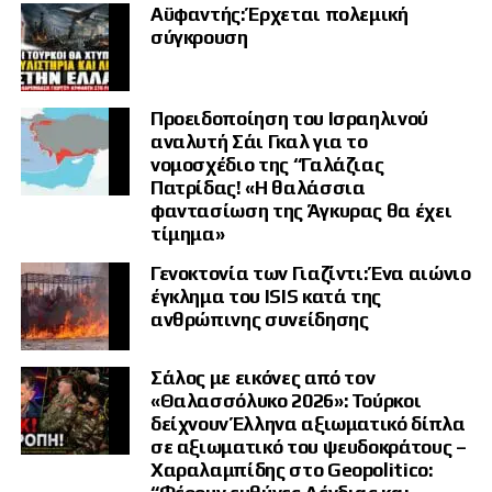
Αϋφαντής: Έρχεται πολεμική
σύγκρουση
Προειδοποίηση του Ισραηλινού
αναλυτή Σάι Γκαλ για το
νομοσχέδιο της “Γαλάζιας
Πατρίδας! «Η θαλάσσια
φαντασίωση της Άγκυρας θα έχει
τίμημα»
Γενοκτονία των Γιαζίντι: Ένα αιώνιο
έγκλημα του ISIS κατά της
ανθρώπινης συνείδησης
Σάλος με εικόνες από τον
«Θαλασσόλυκο 2026»: Τούρκοι
δείχνουν Έλληνα αξιωματικό δίπλα
σε αξιωματικό του ψευδοκράτους –
Χαραλαμπίδης στο Geopolitico: