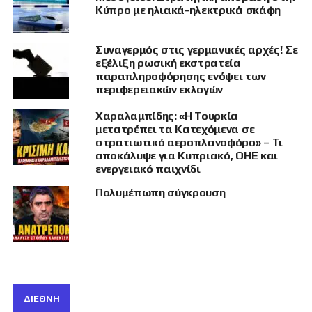
Κύπρο με ηλιακά-ηλεκτρικά σκάφη
στην Ουκρανία στις 24 Φεβρουαρίου 2022.
Καμία χώρα δεν έχει αναλάβει προσώρας την
ευθύνη για τη νέα επίθεση που αναφέρθηκε.
Συναγερμός στις γερμανικές αρχές! Σε
εξέλιξη ρωσική εκστρατεία
Το τουρκικό υπουργείο Μεταφορών δεν ήταν
παραπληροφόρησης ενόψει των
περιφερειακών εκλογών
άμεσα διαθέσιμο για σχόλια σχετικά με τα
συμβάντα λόγω της μουσουλμανικής αργίας
Χαραλαμπίδης: «Η Τουρκία
Έιντ.
μετατρέπει τα Κατεχόμενα σε
στρατιωτικό αεροπλανοφόρο» – Τι
αποκάλυψε για Κυπριακό, ΟΗΕ και
Πηγή: ΑΠΕ-ΜΠΕ
ενεργειακό παιχνίδι
Πολυμέπωπη σύγκρουση
ΣΧΕΤΙΚΆ ΘΈΜΑΤΑ
ΝΑΥΣΙΠΛΟΪ́Α
ΝΑΥΤΙΛΊΑ
ΟΥΚΡΑΝΊΑ
ΡΩΣΊΑ
ΤΟΥΡΚΊΑ
ΔΙΕΘΝΉ