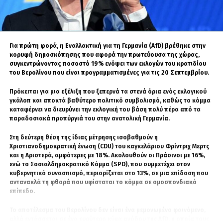
Τομέας
Περίοδος
Μετα-
Ειδικού
Αποκεντρωμένη
Καθεστώτος
Περίοδος (2019–
(Πριν το 2019)
Σήμερα)
Για πρώτη φορά, η Εναλλακτική για τη Γερμανία (AfD) βρέθηκε στην
Ασφάλεια &
Συχνές διακοπές
Αποκατάσταση της
κορυφή δημοσκόπησης που αφορά την πρωτεύουσα της χώρας,
Καθημερινότητα
λειτουργίας
δημόσιας τάξης,
συγκεντρώνοντας ποσοστό 19% ενόψει των εκλογών του κρατιδίου
σχολείων, βίαιες
εξάλειψη ταραχών.
του Βερολίνου που είναι προγραμματισμένες για τις 20 Σεπτεμβρίου.
διαμαρτυρίες.
Πρόκειται για μια εξέλιξη που ξεπερνά τα στενά όρια ενός εκλογικού
Διοίκηση &
Συγκεντρωτική
Ενίσχυση της βάσης
γκάλοπ και αποκτά βαθύτερο πολιτικό συμβολισμό, καθώς το κόμμα
καταφέρνει να διευρύνει την εκλογική του βάση πολύ πέρα από τα
Εκπροσώπηση
εξουσία σε
μέσω εκλογών σε 3
παραδοσιακά προπύργιά του στην ανατολική Γερμανία.
τοπικές
επίπεδα
πολιτικές
αυτοδιοίκησης.
Στη δεύτερη θέση της ίδιας μέτρησης ισοβαθμούν η
δυναστείες.
Χριστιανοδημοκρατική ένωση (CDU) του καγκελάριου Φρίντριχ Μερτς
και η Αριστερά, αμφότερες με 18%. Ακολουθούν οι Πράσινοι με 16%,
Οικονομία &
Επενδυτική
Ρεκόρ τουριστικής
ενώ το Σοσιαλδημοκρατικό Κόμμα (SPD), που συμμετέχει στον
Υποδομές
επιβράδυνση,
προσέλευσης,
κυβερνητικό συνασπισμό, περιορίζεται στο 13%, σε μια επίδοση που
απομόνωση.
διεθνή συνέδρια,
αντανακλά τη φθορά που υφίσταται το κόμμα σε ομοσπονδιακό
επίπεδο.
ενέργειες ένταξης.
Το αποτέλεσμα του Βερολίνου δεν είναι ένα μεμονωμένο φαινόμενο,
Όπως επισημαίνουν τοπικοί αναλυτές, η επόμενη μέρα θα εξαρτηθεί
αλλά εντάσσεται σε ένα ευρύτερο κύμα ανόδου της AfD, η οποία τους