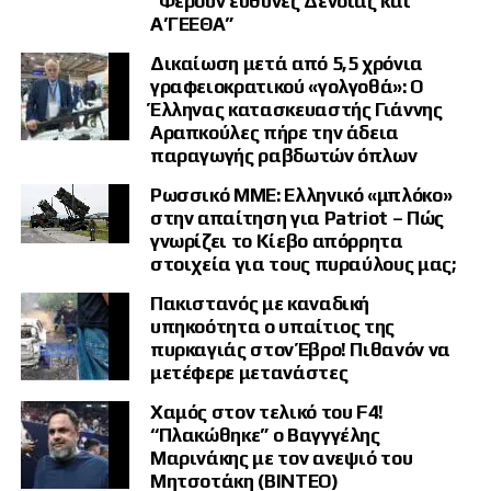
“Φέρουν ευθύνες Δένδιας και
Α’ΓΕΕΘΑ”
Δικαίωση μετά από 5,5 χρόνια
γραφειοκρατικού «γολγοθά»: Ο
Έλληνας κατασκευαστής Γιάννης
Αραπκούλες πήρε την άδεια
παραγωγής ραβδωτών όπλων
Ρωσσικό ΜΜΕ: Ελληνικό «μπλόκο»
στην απαίτηση για Patriot – Πώς
γνωρίζει το Κίεβο απόρρητα
στοιχεία για τους πυραύλους μας;
Πακιστανός με καναδική
υπηκοότητα ο υπαίτιος της
πυρκαγιάς στον Έβρο! Πιθανόν να
μετέφερε μετανάστες
Χαμός στον τελικό του F4!
“Πλακώθηκε” ο Βαγγγέλης
Μαρινάκης με τον ανεψιό του
Μητσοτάκη (ΒΙΝΤΕΟ)