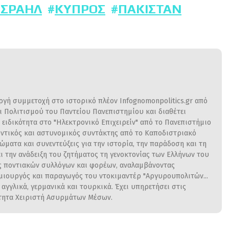
ΙΣΡΑΉΛ
ΚΎΠΡΟΣ
ΠΑΚΙΣΤΆΝ
νεργή συμμετοχή στο ιστορικό πλέον Infognomonpolitics.gr από
ι Πολιτισμού του Παντείου Πανεπιστημίου και διαθέτει
ειδικότητα στο "Ηλεκτρονικό Επιχειρείν" από το Πανεπιστήμιο
υντικός και αστυνομικός συντάκτης από το Καποδιστριακό
ματα και συνεντεύξεις για την ιστορία, την παράδοση και τη
ι την ανάδειξη του ζητήματος τη γενοκτονίας των Ελλήνων του
ις ποντιακών συλλόγων και φορέων, αναλαμβάνοντας
ημιουργός και παραγωγός του ντοκιμαντέρ "Αργυρουπολιτών...
αγγλικά, γερμανικά και τουρκικά. Έχει υπηρετήσει στις
ότητα Χειριστή Ασυρμάτων Μέσων.