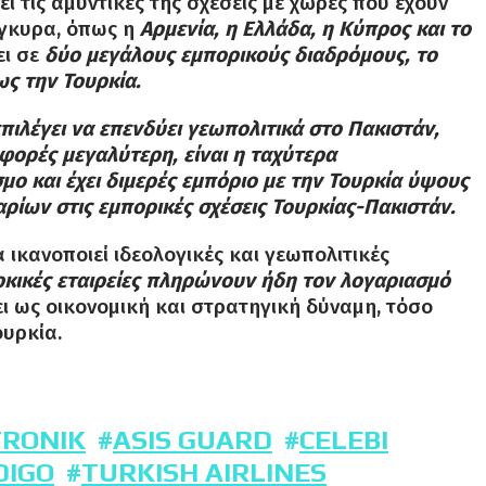
νει τις αμυντικές της σχέσεις με χώρες που έχουν
Άγκυρα, όπως η
Αρμενία, η Ελλάδα, η Κύπρος και το
ει σε
δύο μεγάλους εμπορικούς διαδρόμους, το
ς την Τουρκία.
επιλέγει να επενδύει γεωπολιτικά στο Πακιστάν,
 φορές μεγαλύτερη, είναι η ταχύτερα
ο και έχει διμερές εμπόριο με την Τουρκία ύψους
ολαρίων στις εμπορικές σχέσεις Τουρκίας-Πακιστάν.
 ικανοποιεί ιδεολογικές και γεωπολιτικές
ρκικές εταιρείες πληρώνουν ήδη τον λογαριασμό
νει ως οικονομική και στρατηγική δύναμη, τόσο
ουρκία.
TRONIK
ASIS GUARD
CELEBI
DIGO
TURKISH AIRLINES