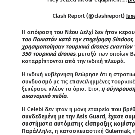
— Clash Report (@clashreport)
Jun
Η απόφαση του Νέου Δελχί δεν ήταν κεραυν
του Πακιστάν κατά την επιχείρηση Sindoor,
χρησιμοποίησαν τουρκικά drones εναντίον τ
350 τουρκικά drones
, μεταξύ των οποίων B
καταρρίπτονται από την ινδική πλευρά.
Η ινδική κυβέρνηση θεώρησε ότι η στρατι
συνδυασμό με τις επανειλημμένες τουρκικέ
ξεπέρασε πλέον τα όρια. Έτσι,
η σύγκρουση
οικονομικό πεδίο.
Η Celebi δεν ήταν η μόνη εταιρεία που βρ
συνδεδεμένη με την Asis Guard, έχασε συ
συστήματα αυτόματης είσπραξης κομίστρο
Παράλληλα, η κατασκευαστική Gulermak, π