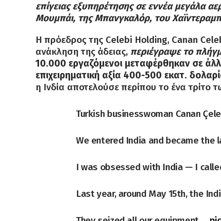
επίγειας εξυπηρέτησης σε εννέα μεγάλα αε
Μουμπάι, της Μπανγκαλόρ, του Χαϊντεραμπά
Η πρόεδρος της Celebi Holding, Canan Cel
ανάκληση της άδειας,
περιέγραψε το πλήγ
10.000 εργαζόμενοι μεταφέρθηκαν σε άλλε
επιχειρηματική αξία 400-500 εκατ. δολαρ
η Ινδία αποτελούσε περίπου το ένα τρίτο τ
Turkish businesswoman Canan Çeleb
We entered India and became the l
I was obsessed with India — I calle
Last year, around May 15th, the In
They seized all our equipment,…
pi