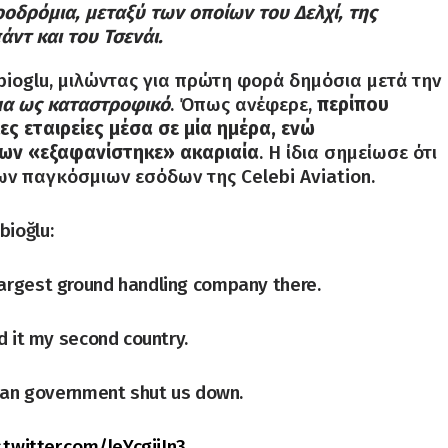
ροδρόμια, μεταξύ των οποίων του Δελχί, της
ντ και του Τσενάι.
ebioglu, μιλώντας για πρώτη φορά δημόσια μετά την
μα ως καταστροφικό
. Όπως ανέφερε,
περίπου
ς εταιρείες μέσα σε μία ημέρα, ενώ
ίων «εξαφανίστηκε» ακαριαία
. Η ίδια σημείωσε ότι
ων παγκόσμιων εσόδων της Celebi Aviation.
ioğlu:
argest ground handling company there.
d it my second country.
dian government shut us down.
c.twitter.com/leYcgiiIn3