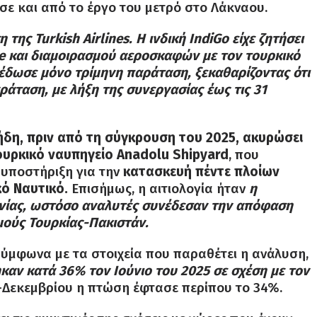
ε και από το έργο του μετρό στο Λάκναου.
της Turkish Airlines. Η ινδική IndiGo είχε ζητήσει
e και διαμοιρασμού αεροσκαφών με τον τουρκικό
έδωσε μόνο τρίμηνη παράταση, ξεκαθαρίζοντας ότι
αράταση, με λήξη της συνεργασίας έως τις 31
ε ήδη, πριν από τη σύγκρουση του 2025, ακυρώσει
ουρκικό ναυπηγείο Anadolu Shipyard
, που
 υποστήριξη για την
κατασκευή πέντε πλοίων
κό Ναυτικό.
Επισήμως, η αιτιολογία ήταν
η
ανίας, ωστόσο αναλυτές συνέδεσαν την απόφαση
σμούς Τουρκίας-Πακιστάν.
ύμφωνα με τα στοιχεία που παραθέτει η ανάλυση,
ηκαν κατά 36% τον Ιούνιο του 2025 σε σχέση με τον
υ-Δεκεμβρίου η πτώση έφτασε περίπου το 34%.