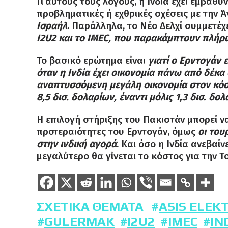
Γι’αυτούς τους λόγους, η Ινδία έχει εμβαθύ
προβληματικές ή εχθρικές σχέσεις με την 
Ισραήλ
. Παράλληλα, το Νέο Δελχί συμμετέχ
I2U2 και το IMEC, που παρακάμπτουν πλήρω
Το βασικό ερώτημα είναι
γιατί ο Ερντογάν 
όταν η Ινδία έχει οικονομία πάνω από δέκα
αναπτυσσόμενη μεγάλη οικονομία στον κόσμ
8,5 δισ. δολαρίων, έναντι μόλις 1,3 δισ. δ
H επιλογή στήριξης του Πακιστάν μπορεί να
προτεραιότητες του Ερντογάν, όμως
οι του
στην ινδική αγορά
. Και όσο η Ινδία ανεβαί
μεγαλύτερο θα γίνεται το κόστος για την Τ
ΣΧΕΤΙΚΆ ΘΈΜΑΤΑ
ASIS ELEK
GULERMAK
I2U2
IMEC
IN