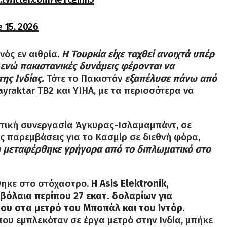
e 15, 2026
ός εν αιθρία.
Η Τουρκία είχε ταχθεί ανοιχτά υπέρ
 ενώ πακιστανικές δυνάμεις φέρονται να
ης Ινδίας.
Τότε το Πακιστάν
εξαπέλυσε πάνω από
ayraktar TB2 και YIHA, με τα περισσότερα να
ωτική συνεργασία Άγκυρας-Ισλαμαμπάντ, σε
ς παρεμβάσεις για το Κασμίρ σε διεθνή φόρα,
 μεταφέρθηκε γρήγορα από το διπλωματικό στο
έθηκε στο στόχαστρο.
Η Asis Elektronik,
μβόλαια περίπου 27 εκατ. δολαρίων για
υ στα μετρό του Μποπάλ και του Ιντόρ.
ου εμπλεκόταν σε έργα μετρό στην Ινδία, μπήκε