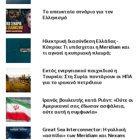
επίσκεψη του Εμανουέλ Μακρόν στην Κύπρο,
Το απευκταίο σενάριο για τον
στις 23 Απριλίου, είχε γίνει δημόσια αναφορά
Ελληνισμό
στην πολυεπίπεδη στρατηγική συνεργασία
των δύο χωρών, ιδιαίτερα στους τομείς της
άμυνας και της ασφάλειας. Όπως σημείωσε,
Ηλεκτρική διασύνδεση Ελλάδας-
τότε είχε ανακοινωθεί ότι τον Ιούνιο θα
Κύπρου: Τι υπόσχεται η Meridiam και
προχωρούσε η υπογραφή της διμερούς
τι αγνοεί η κυπριακή πλευρά;
συμφωνίας SOFA.
Εκτός ενεργειακού παιχνιδιού η
Όταν ο Γάλλος Προέδρος Emmanuel
Τουρκία: Στη Συρία ποντάρουν οι ΗΠΑ
για το ιρακινό πετρέλαιο
Macron επισκέφθηκε την Κύπρο στις
23 Απριλίου 2026, είχαμε αναφερθεί
δημόσια, κατά τη διάρκεια της
Ιρανός βουλευτής κατά Ριάντ: «Ούτε οι
διάσκεψης τύπου, στην πολυεπίπεδη
Αμερικανοί σας έδωσαν ασφάλεια,
ούτε αυτή η συμφωνία»
στρατηγική μας συνεργασία,
ειδικότερα στους τομείς της Άμυνας
και της Ασφάλειας. Μέσα σε αυτό το
Great Sea Interconnector: Η γαλλική
πλαίσιο, είχα…
«ασπίδα» των Meridiam και Nexans