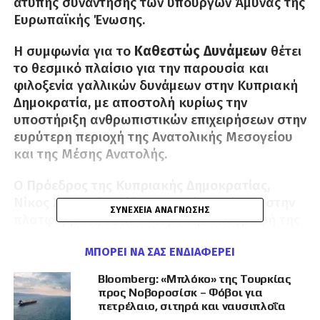
άτυπης συνάντησης των υπουργών Άμυνας της
Ευρωπαϊκής Ένωσης.
Η συμφωνία για το
Καθεστώς Δυνάμεων
θέτει
το θεσμικό πλαίσιο για την παρουσία και
φιλοξενία γαλλικών δυνάμεων στην Κυπριακή
Δημοκρατία, με αποστολή κυρίως την
υποστήριξη ανθρωπιστικών επιχειρήσεων στην
ευρύτερη περιοχή της Ανατολικής Μεσογείου
και της Μέσης Ανατολής.
Ο Πρόεδρος της Κυπριακής Δημοκρατίας,
Νίκος Χριστοδουλίδης, με ανάρτησή του στην
ΣΥΝΈΧΕΙΑ ΑΝΆΓΝΩΣΗΣ
πλατφόρμα Χ, τόνισε ότι με την υπογραφή της
συμφωνίας Κύπρος και Γαλλία συμβάλλουν
ΜΠΟΡΕΊ ΝΑ ΣΑΣ ΕΝΔΙΑΦΈΡΕΙ
καθοριστικά στον κοινό ευρωπαϊκό στόχο για
τη στρατηγική αυτονομία της Ευρωπαϊκής
Bloomberg: «Μπλόκο» της Τουρκίας
Ένωσης.
προς Νοβοροσίσκ – Φόβοι για
πετρέλαιο, σιτηρά και ναυσιπλοΐα
Ο κ. Χριστοδουλίδης υπενθύμισε ότι κατά την