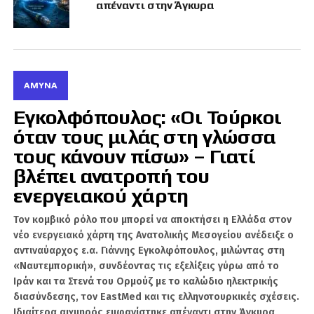
απέναντι στην Άγκυρα
pic.twitter.com/E3Gk5IZgX8
— NikosChristodoulides
(@Christodulides)
June 8, 2026
ΆΜΥΝΑ
Η συμφωνία υπεγράφη από τον υπουργό
Εγκολφόπουλος: «Οι Τούρκοι
Άμυνας της Κυπριακής Δημοκρατίας, Βασίλη
όταν τους μιλάς στη γλώσσα
Πάλμα, και τη Γαλλίδα υπουργό Άμυνας, Κατρίν
Βωτρέν.
τους κάνουν πίσω» – Γιατί
βλέπει ανατροπή του
Ο κ. Πάλμας χαρακτήρισε τη συμφωνία
ενεργειακού χάρτη
σημαντικό βήμα εμβάθυνσης της διμερούς
συνεργασίας, επισημαίνοντας ότι η
Τον κομβικό ρόλο που μπορεί να αποκτήσει η Ελλάδα στον
αναβάθμιση των σχέσεων με τη Γαλλία
νέο ενεργειακό χάρτη της Ανατολικής Μεσογείου ανέδειξε ο
προσδίδει στην Κυπριακή Δημοκρατία
αντιναύαρχος ε.α. Γιάννης Εγκολφόπουλος, μιλώντας στη
αυξημένο στρατηγικό βάθος και ενισχύει τον
«Ναυτεμπορική», συνδέοντας τις εξελίξεις γύρω από το
Ιράν και τα Στενά του Ορμούζ με το καλώδιο ηλεκτρικής
ρόλο της ως πυλώνα σταθερότητας στην
διασύνδεσης, τον EastMed και τις ελληνοτουρκικές σχέσεις.
Ανατολική Μεσόγειο.
Ιδιαίτερα αιχμηρός εμφανίστηκε απέναντι στην Άγκυρα,