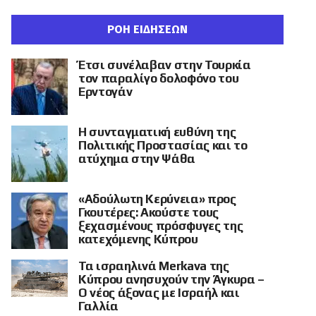
ΡΟΗ ΕΙΔΗΣΕΩΝ
Έτσι συνέλαβαν στην Τουρκία
τον παραλίγο δολοφόνο του
Ερντογάν
Η συνταγματική ευθύνη της
Πολιτικής Προστασίας και το
ατύχημα στην Ψάθα
«Αδούλωτη Κερύνεια» προς
Γκουτέρες: Ακούστε τους
ξεχασμένους πρόσφυγες της
κατεχόμενης Κύπρου
Τα ισραηλινά Merkava της
Κύπρου ανησυχούν την Άγκυρα –
Ο νέος άξονας με Ισραήλ και
Γαλλία