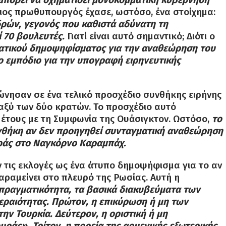
ιος πρωθυπουργός έχασε, ωστόσο, ένα στοίχημα:
δρών, γεγονός που καθιστά αδύνατη τη
 70 βουλευτές.
Γιατί είναι αυτό σημαντικό; Διότι ο
ματικού δημοψηφίσματος για την αναθεώρηση του
ίο εμπόδιο για την υπογραφή ειρηνευτικής
ώνησαν σε ένα τελικό προσχέδιο συνθήκης ειρήνης
ταξύ των δύο κρατών. Το προσχέδιο αυτό
 έτους με τη Συμφωνία της Ουάσιγκτον. Ωστόσο,
το
υνθήκη αν δεν προηγηθεί συνταγματική αναθεώρηση
ράς στο Ναγκόρνο Καραμπάχ.
 τις εκλογές ως ένα άτυπο δημοψήφισμα για το αν
αραμείνει στο πλευρό της Ρωσίας. Αυτή η
πραγματικότητα, τα βασικά διακυβεύματα των
εραιότητας. Πρώτον, η επικύρωση ή μη των
ην Τουρκία. Δεύτερον, η οριστική ή μη
άς». Τρίτον, η πορεία της αρμενικής εξωτερικής