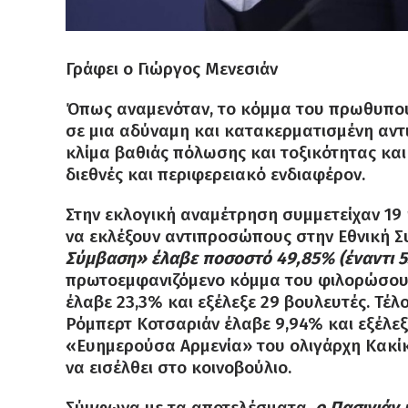
Γράφει ο Γιώργος Μενεσιάν
Όπως αναμενόταν, το κόμμα του πρωθυπουρ
σε μια αδύναμη και κατακερματισμένη αντι
κλίμα βαθιάς πόλωσης και τοξικότητας και
διεθνές και περιφερειακό ενδιαφέρον.
Στην εκλογική αναμέτρηση συμμετείχαν 19
να εκλέξουν αντιπροσώπους στην Εθνική Σ
Σύμβαση» έλαβε ποσοστό 49,85% (έναντι 53
πρωτοεμφανιζόμενο κόμμα του φιλορώσου 
έλαβε 23,3% και εξέλεξε 29 βουλευτές. Τέ
Ρόμπερτ Κοτσαριάν έλαβε 9,94% και εξέλε
«Ευημερούσα Αρμενία» του ολιγάρχη Κακίκ
να εισέλθει στο κοινοβούλιο.
Σύμφωνα με τα αποτελέσματα,
ο Πασινιάν