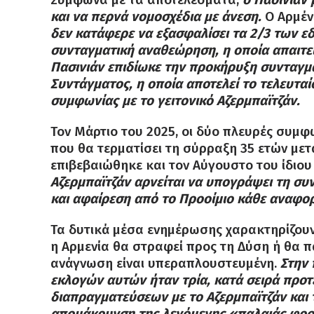
και να περνά νομοσχέδια με άνεση.
Ο Αρμέν
δεν κατάφερε να εξασφαλίσει τα 2/3 των ε
συνταγματική αναθεώρηση, η οποία απαιτεί
Πασινιάν επιδίωκε την προκήρυξη συνταγ
Συντάγματος, η οποία αποτελεί το τελευτα
συμφωνίας με το γειτονικό Αζερμπαϊτζάν.
Τον Μάρτιο του 2025, οι δύο πλευρές συμφ
που θα τερματίσει τη σύρραξη 35 ετών με
επιβεβαιώθηκε και τον Αύγουστο του ίδιου
Αζερμπαϊτζάν αρνείται να υπογράψει τη σ
και αφαίρεση από το Προοίμιο κάθε αναφο
Τα δυτικά μέσα ενημέρωσης χαρακτηρίζουν
η Αρμενία θα στραφεί προς τη Δύση ή θα π
ανάγνωση είναι υπεραπλουστευμένη.
Στην 
εκλογών αυτών ήταν τρία, κατά σειρά προτ
διαπραγματεύσεων με το Αζερμπαϊτζάν και τ
απομάκρυνση της λεγόμενης «παλαιάς φρουρ