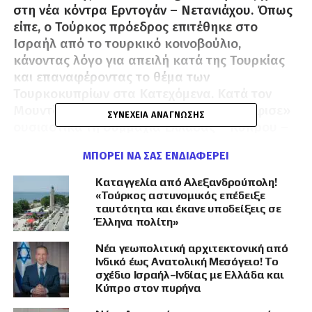
στη νέα κόντρα Ερντογάν – Νετανιάχου. Όπως
είπε, ο Τούρκος πρόεδρος επιτέθηκε στο
Ισραήλ από το τουρκικό κοινοβούλιο,
κάνοντας λόγο για απειλή κατά της Τουρκίας
και επαναφέροντας το θέμα των
Τουρκοκυπρίων στα Κατεχόμενα. Κατά τον
Μουντζουρούλια, ο Ερντογάν «φωτογράφισε»
ΣΥΝΈΧΕΙΑ ΑΝΆΓΝΩΣΗΣ
ουσιαστικά τη συμμαχία Ελλάδας – Κύπρου –
Ισραήλ, η οποία ενοχλεί βαθιά την Άγκυρα.
ΜΠΟΡΕΊ ΝΑ ΣΑΣ ΕΝΔΙΑΦΈΡΕΙ
Λίγο αργότερα, όπως ανέφερε, ο Μπέντζαμιν
Καταγγελία από Αλεξανδρούπολη!
Νετανιάχου απάντησε μέσω X,
«Τούρκος αστυνομικός επέδειξε
χαρακτηρίζοντας τον Ερντογάν «δικτάτορα»
ταυτότητα και έκανε υποδείξεις σε
Έλληνα πολίτη»
και «γενοκτόνο», ενώ Ισραηλινός υπουργός
προειδοποίησε τον Τούρκο πρόεδρο να
Νέα γεωπολιτική αρχιτεκτονική από
προσέχει, γιατί μπορεί να έχει «το τέλος του
Ινδικό έως Ανατολική Μεσόγειο! Το
Ιράν».
σχέδιο Ισραήλ–Ινδίας με Ελλάδα και
Κύπρο στον πυρήνα
Ο Μουντζουρούλιας υποστήριξε ότι οι