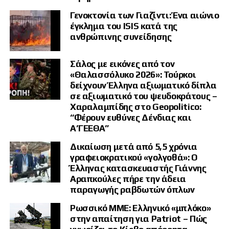
Γενοκτονία των Γιαζίντι: Ένα αιώνιο
Η Ευρώπη «κωφεύει»
έγκλημα του ISIS κατά της
απέναντι στην
ανθρώπινης συνείδησης
Τουρκία
Σάλος με εικόνες από τον
«Θαλασσόλυκο 2026»: Τούρκοι
δείχνουν Έλληνα αξιωματικό δίπλα
Ιδιαίτερα αιχμηρός ήταν και για την
σε αξιωματικό του ψευδοκράτους –
Χαραλαμπίδης στο Geopolitico:
Ευρωπαϊκή Ένωση. Ο Μουντζουρούλιας
“Φέρουν ευθύνες Δένδιας και
υποστήριξε ότι η Ευρώπη δεν αντιδρά
Α’ΓΕΕΘΑ”
επαρκώς στις τουρκικές προκλήσεις, ούτε
στην παρενόχληση του αεροσκάφους του
Δικαίωση μετά από 5,5 χρόνια
Νίκου Δένδια.
γραφειοκρατικού «γολγοθά»: Ο
Έλληνας κατασκευαστής Γιάννης
Αραπκούλες πήρε την άδεια
Τόνισε ότι κάποιες ευρωπαϊκές χώρες
παραγωγής ραβδωτών όπλων
συνεργάζονται με την Τουρκία στον αμυντικό
τομέα και επιδιώκουν την επανένταξή της στην
Ρωσσικό ΜΜΕ: Ελληνικό «μπλόκο»
ευρωπαϊκή αμυντική αρχιτεκτονική μέσω
στην απαίτηση για Patriot – Πώς