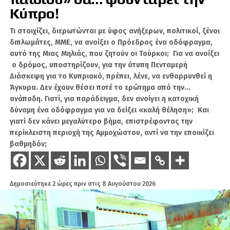
θάλασσες και οι προεκτάσεις τους στον Ειρηνικό. Και το άλλο είναι
Κύπρο!
το Αιγαίο. Συγκεκριμένα, τυχόν επιτυχία της Τουρκίας να επιβάλει τη
“Γαλάζια Πατρίδα”, έστω και ντε φάκτο, δια της αδράνειας και πολύ
Τι στοιχίζει, διερωτώνται με ύφος ανήξερων, πολιτικοί, ξένοι
περισσότερο δια της άτυπης συνεργασίας της Ελλάδας μέσω κάποιου
“συμβιβασμού”, θα αποτελέσει δυνάμει συντριπτικό πλήγμα στη
διπλωμάτες, ΜΜΕ, να ανοίξει ο Πρόεδρος ένα οδόφραγμα,
γεωστρατηγική των Ναυτικών Δυνάμεων, κυρίως φυσικά των
αυτό της Μιας Μηλιάς, που ζητούν οι Τούρκοι; Για να ανοίξει
Ηνωμένων Πολιτειών, με απρόβλεπτες αρνητικές συνέπειες ως προς τη
ο δρόμος, υποστηρίζουν, για την άτυπη Πενταμερή
θέση και τον ρόλο της Ελλάδας στη δυτική
γεωπολιτική
Διάσκεψη για το Κυπριακό, πρέπει, λένε, να ενθαρρυνθεί η
αρχιτεκτονική.
Άγκυρα. Δεν έχουν θέσει ποτέ το ερώτημα από την…
Κινεζική κατά αμερικανικής
ανάποδη. Γιατί, για παράδειγμα, δεν ανοίγει η κατοχική
δύναμη ένα οδόφραγμα για να δείξει «καλή θέληση»; Και
στρατηγικής
γιατί δεν κάνει μεγαλύτερο βήμα, επιστρέφοντας την
περίκλειστη περιοχή της Αμμοχώστου, αντί να την εποικίζει
Αναλυτικότερα, η δημόσια συζήτηση γύρω από την άνοδο της Κίνας
βαθμηδόν;
επικεντρώνεται σχεδόν αποκλειστικά στην ταχύτατη ανάπτυξη του
Κινεζικού Ναυτικού και στην υποτιθέμενη επιδίωξη του Πεκίνου να
αναλάβει τον ρόλο που διαδραμάτισαν άλλοτε η Βρετανική
Αυτοκρατορία και αργότερα οι Ηνωμένες Πολιτείες ως κυρίαρχες
Ναυτικές Δυνάμεις. Η ερμηνεία αυτή, όσο διαδεδομένη και αν είναι,
Δημοσιεύτηκε
2 ώρες πριν
στις
8 Αυγούστου 2026
ενδέχεται να βασίζεται σε μια λανθασμένη ιστορική αναλογία. Αντί να
εξετάζεται η κινεζική στρατηγική μέσα από το δικό της γεωιστορικό
πλαίσιο, ερμηνεύεται με βάση τα πρότυπα της δυτικής ναυτικής
ιστορίας.