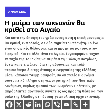
μετασχηματισμού».
ΑΝΑΛΎΣΕΙΣ
«Χτίζουμε νέες σχέσεις με τη Ρωσία και είμαι
βέβαιος ότι θα πετύχουμε, μεταξύ άλλων
Η μοίρα των ωκεανών θα
επειδή οι σχέσεις μας με τη Ρωσία είναι
κριθεί στο Αιγαίο
ανοιχτές και ειλικρινείς», είπε.
Και κατά την άποψη του γράφοντος αυτή η επική μονομαχία
Το Κρεμλίνο ανακοίνωσε τη Δευτέρα ότι ο
θα κριθεί, εν πολλοίς, σε δύο σημεία του πλανήτη. Το ένα
Πούτιν και ο Πασινιάν μίλησαν τηλεφωνικά,
είναι οι σινικές θάλασσες και οι προεκτάσεις τους στον
Ειρηνικό. Και το άλλο είναι το Αιγαίο. Συγκεκριμένα, τυχόν
αναφέροντας μόνο ότι οι δύο άνδρες
επιτυχία της Τουρκίας να επιβάλει τη “Γαλάζια Πατρίδα”,
συζήτησαν τη σύνοδο κορυφής της
έστω και ντε φάκτο, δια της αδράνειας και πολύ
Ευρασιατικής Συνόδου που πραγματοποιήθηκε
περισσότερο δια της άτυπης συνεργασίας της Ελλάδας
την περασμένη εβδομάδα στο Καζακστάν,
μέσω κάποιου “συμβιβασμού”, θα αποτελέσει δυνάμει
όπου ο Πούτιν είχε εκφράσει τις
συντριπτικό πλήγμα στη γεωστρατηγική των Ναυτικών
προειδοποιήσεις του, χωρίς να δώσει
Δυνάμεων, κυρίως φυσικά των Ηνωμένων Πολιτειών, με
λεπτομέρειες.
απρόβλεπτες αρνητικές συνέπειες ως προς τη θέση και τον
ρόλο της Ελλάδας στη δυτική γεωπολιτική αρχιτεκτονική.
Η Μόσχα ανέφερε επίσης ότι ο Πούτιν
ευχήθηκε στον Πασινιάν για τα γενέθλιά του.