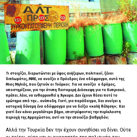
Η υπόθεση του παρόντος άρθρου είναι διαφορετική.
Η Κίνα πιθανότατα δεν επιδιώκει να μετατραπεί σε μια νέα παγκόσμια
ναυτική αυτοκρατορία δυτικού τύπου αλλά να επιδιώξει τη
δημιουργία ενός εκτεταμένου θαλασσοχερσαίου χώρου απόλυτης
στρατηγικής κυριαρχίας γύρω από την κινεζική επικράτεια. Με άλλα
λόγια, δεν επιχειρεί πρωτίστως να κυριαρχήσει στους ωκεανούς αλλά
προσπαθεί να μετατρέψει μεγάλα τμήματα των εγγύς θαλασσών της σε
“
γαλάζιο έδαφος”
, δηλαδή σε λειτουργική προέκταση της χερσαίας
ισχύος της. Ή, υπό μία έννοια, να ενώσει το έδαφός της με μια μεγάλη
“ωκεάνια λίμνη” σε έναν χώρο, αποκλειστικής και αναντίρρητης
κυριαρχίας.
Στρατηγικός σχεδιασμός
Τι στοιχίζει, διερωτώνται με ύφος ανήξερων, πολιτικοί, ξένοι
διπλωμάτες, ΜΜΕ, να ανοίξει ο Πρόεδρος ένα οδόφραγμα, αυτό της
Η δυνητική αυτή αλλαγή εδράζεται πάνω στις
Μιας Μηλιάς, που ζητούν οι Τούρκοι; Για να ανοίξει ο δρόμος,
μεταλλάξεις στη γεωγραφία της στρατιωτικής ισχύος
υποστηρίζουν, για την άτυπη Πενταμερή Διάσκεψη για το Κυπριακό,
τα τελευταία χρόνια. Για πρώτη φορά στην ιστορία, ένα
πρέπει, λένε, να ενθαρρυνθεί η Άγκυρα. Δεν έχουν θέσει ποτέ το
ερώτημα από την… ανάποδη. Γιατί, για παράδειγμα, δεν ανοίγει η
εκτεταμένο χερσαία εδραζόμενο πλέγμα αισθητήρων,
κατοχική δύναμη ένα οδόφραγμα για να δείξει «καλή θέληση»; Και
πυραυλικών συστημάτων, μη επανδρωμένων μέσων και
γιατί δεν κάνει μεγαλύτερο βήμα, επιστρέφοντας την περίκλειστη
δικτύων διοίκησης και ελέγχου μπορεί να ασκεί
περιοχή της Αμμοχώστου, αντί να την εποικίζει βαθμηδόν;
αποφασιστική στρατιωτική επιρροή σε τεράστιες
Αλλά την Τουρκία δεν την έχουν συνηθίσει να δίνει. Ούτε
θαλάσσιες εκτάσεις. Το αποτέλεσμα είναι ότι οι εγγύς