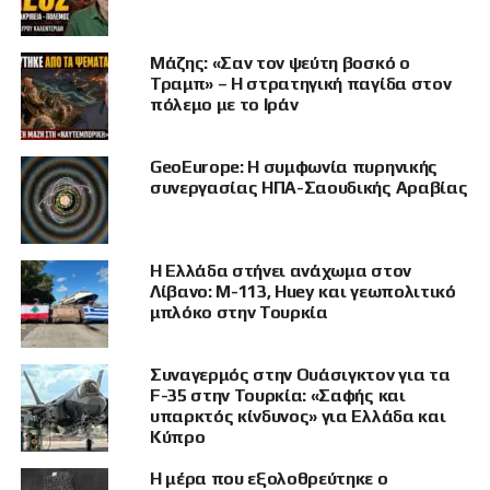
απαρατήρητη. Δεν επρόκειτο για μια απλή
πολιτιστική εμφάνιση, αλλά για παράσταση σε
Μάζης: «Σαν τον ψεύτη βοσκό ο
διπλωματικό περιβάλλον, αμέσως μετά τις
Τραμπ» – Η στρατηγική παγίδα στον
επίσημες ομιλίες, ενώπιον Τούρκων
πόλεμο με το Ιράν
αξιωματούχων και εκπροσώπων ξένων
αποστολών.
GeoEurope: Η συμφωνία πυρηνικής
συνεργασίας ΗΠΑ-Σαουδικής Αραβίας
Στην εκδήλωση οικοδεσπότης ήταν ο Ρώσος
πρέσβης στην Άγκυρα, Σεργκέι Βερσίνιν, ενώ
το παρών έδωσαν υψηλόβαθμα στελέχη της
Η Ελλάδα στήνει ανάχωμα στον
τουρκικής πολιτικής σκηνής. Ανάμεσά τους ο
Λίβανο: M-113, Huey και γεωπολιτικό
υφυπουργός Εξωτερικών της Τουρκίας,
μπλόκο στην Τουρκία
πρέσβης Μούσα Κουλακλικαγιά, καθώς και ο
πρώην υπουργός Εθνικής Άμυνας και
Συναγερμός στην Ουάσιγκτον για τα
βουλευτής του AKP στην Καισάρεια, Χουλουσί
F-35 στην Τουρκία: «Σαφής και
Ακάρ.
υπαρκτός κίνδυνος» για Ελλάδα και
Κύπρο
Το πολιτικό πλαίσιο της βραδιάς ήταν σαφές. Ο
Η μέρα που εξολοθρεύτηκε ο
Ρώσος πρέσβης, στον χαιρετισμό του,