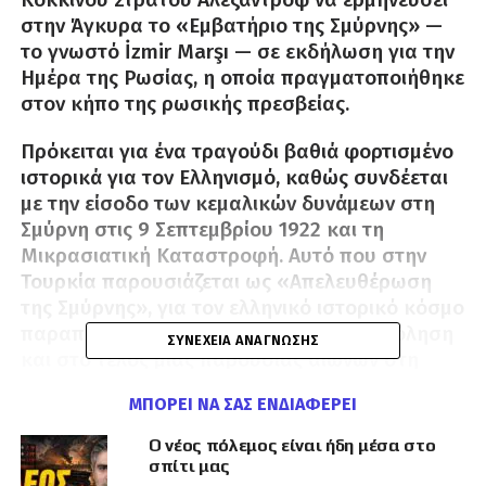
στην Άγκυρα το «Εμβατήριο της Σμύρνης» —
το γνωστό İzmir Marşı — σε εκδήλωση για την
Ημέρα της Ρωσίας, η οποία πραγματοποιήθηκε
στον κήπο της ρωσικής πρεσβείας.
Πρόκειται για ένα τραγούδι βαθιά φορτισμένο
ιστορικά για τον Ελληνισμό, καθώς συνδέεται
με την είσοδο των κεμαλικών δυνάμεων στη
Σμύρνη στις 9 Σεπτεμβρίου 1922 και τη
Μικρασιατική Καταστροφή. Αυτό που στην
Τουρκία παρουσιάζεται ως «Απελευθέρωση
της Σμύρνης», για τον ελληνικό ιστορικό κόσμο
παραπέμπει σε ξεριζωμό, σφαγές, πυρπόληση
ΣΥΝΈΧΕΙΑ ΑΝΆΓΝΩΣΗΣ
και στο τέλος μιας παρουσίας αιώνων στη
Μικρά Ασία.
ΜΠΟΡΕΊ ΝΑ ΣΑΣ ΕΝΔΙΑΦΈΡΕΙ
Η επιλογή του συγκεκριμένου κομματιού από
Ο νέος πόλεμος είναι ήδη μέσα στο
ένα τόσο εμβληματικό ρωσικό στρατιωτικό
σπίτι μας
μουσικό σύνολο δεν μπορεί να περάσει