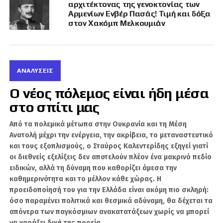
αρχιτέκτονας της γενοκτονίας των
υπογράμμισε την ιδιαίτερη σημασία των
Αρμενίων Ενβέρ Πασάς! Τιμή και δόξα
σχέσεων Ρωσίας – Τουρκίας, κάνοντας λόγο
στον Χακόμπ Μελκουμιάν
για δύο χώρες που συνδέονται με μακρά
ιστορία, ισχυρούς οικονομικούς δεσμούς και
ζωντανές επαφές μεταξύ των λαών τους.
ΑΝΑΛΎΣΕΙΣ
Στο ίδιο κλίμα κινήθηκε και η τουρκική πλευρά.
Ο νέος πόλεμος είναι ήδη μέσα
Ο υφυπουργός Εξωτερικών Μούσα
στο σπίτι μας
Κουλακλικαγιά τόνισε ότι Τουρκία και Ρωσία
διαθέτουν βαθιές ιστορικές ρίζες, ισχυρή
Από τα πολεμικά μέτωπα στην Ουκρανία και τη Μέση
κρατική παράδοση και σημαντική
Ανατολή μέχρι την ενέργεια, την ακρίβεια, το μεταναστευτικό
διπλωματική εμπειρία, παρουσιάζοντας τις δύο
και τους εξοπλισμούς, ο Σταύρος Καλεντερίδης εξηγεί γιατί
χώρες ως παράγοντες με βαρύτητα για τη
οι διεθνείς εξελίξεις δεν αποτελούν πλέον ένα μακρινό πεδίο
σταθερότητα και το μέλλον της ευρύτερης
ειδικών, αλλά τη δύναμη που καθορίζει άμεσα την
περιοχής.
καθημερινότητα και το μέλλον κάθε χώρας. Η
προειδοποίησή του για την Ελλάδα είναι ακόμη πιο σκληρή:
Μέσα σε αυτό το σκηνικό, η ερμηνεία του
όσο παραμένει πολιτικά και θεσμικά αδύναμη, θα δέχεται τα
«Εμβατηρίου της Σμύρνης» αποκτά ξεκάθαρα
απόνερα των παγκόσμιων ανακατατάξεων χωρίς να μπορεί
πολιτικό βάρος. Η Ρωσία, σε μια περίοδο κατά
να χαράξει δική της πορεία.