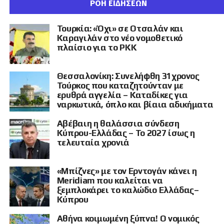
ΡΟΗ ΕΙΔΗΣΕΩΝ
ΜΟΠ, αδυνατώντας και τότε να παραγάγουν αυτόνομη
Gaziantep City Hospital.
εθνική πολιτική. Μόνο που τα 12 μίλια είναι “Ελλήνων
Εγκώμιον” και όχι ψόγος.
Τουρκία: «Όχι» σε Οτσαλάν και
Μάλιστα, το 2024 η Meridiam βραβεύτηκε στην Κωνσταντινούπολη για
Καραγιλάν στο νέο νομοθετικό
την παρουσία και την τεχνογνωσία της στις τουρκικές συμπράξεις
πλαίσιο για το PKK
Τα κυριαρχικά «ντεσού»
δημόσιου και ιδιωτικού τομέα.
Τώρα κοιτάζει και τις γέφυρες
Ιδιαίτερο όμως ενδιαφέρον παρουσιάζει το πακέτο των 12
Θεσσαλονίκη: Συνελήφθη 31χρονος
Τούρκος που καταζητούνταν με
μιλίων και η ξεκάθαρη ανωτερότητα αυτού του Νομικού
του Βοσπόρου
ερυθρά αγγελία – Καταδίκες για
Ελλησπόντου έναντι του κανονικού, ιστορικού
ναρκωτικά, όπλο και βίαια αδικήματα
Ελλησπόντου των Δαρδανελίων. Ενώ ο κανονικός
Ακόμη μεγαλύτερο ενδιαφέρον αποκτούν οι τελευταίες πληροφορίες
Ελλήσποντος υπόκειται σε καθεστώς διεθνοποίησης και
Αβέβαιη η θαλάσσια σύνδεση
για τα σχέδια της Meridiam στην Τουρκία.
Κύπρου-Ελλάδας – Το 2027 ίσως η
αυστηρούς περιορισμούς (Συνθήκη του Μοντρέ), ο δικός
τελευταία χρονιά
Σύμφωνα με δημοσιεύματα που επικαλούνται το Bloomberg, η γαλλική
μας Νομικός Ελλήσποντος αποτελεί π
ιστοποίηση
της
εταιρεία προετοιμάζεται να συμμετάσχει μαζί με τον μεγάλο τουρκικό
πλήρους εθνικής κυριαρχίας. Εφοδιάζει την Ελλάδα με
κατασκευαστικό όμιλο
Makyol
στον επικείμενο διαγωνισμό για τα
δικαιώματα λειτουργίας των δύο εμβληματικών γεφυρών του
πλείστα όσα κυριαρχικά «ντεσού»: από την ανάληψη
«Μπίζνες» με τον Ερντογάν κάνει η
Βοσπόρου: της
15 July Martyrs Bridge
και της
Fatih Sultan Mehmet
Meridiam που καλείται να
δικαιοδοσίας της χώρας μας να προσδιορίζει τις θαλάσσιες
Bridge
. Στο πρόγραμμα ιδιωτικοποιήσεων περιλαμβάνονται επίσης
ξεμπλοκάρει το καλώδιο Ελλάδας–
διαδρομές (sea lanes), τις ταχύτητες και τα δικαιώματα
εννέα κρατικοί αυτοκινητόδρομοι.
Κύπρου
απέναντι στη διεθνή ναυσιπλοΐα, μέχρι την απόκτηση ενός
Εδώ χρειάζεται μια σημαντική διευκρίνιση:
η Meridiam δεν έχει ακόμη
ελληνικού Μοντρέ αλλά και την απόλυτη περιβαλλοντική
Αθήνα κοιμωμένη ξύπνα! Ο νομικός
αποκτήσει τις δύο γέφυρες
. Βρίσκεται στο στάδιο της προετοιμασίας