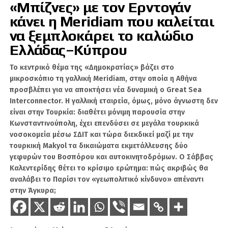
«Μπίζνες» με τον Ερντογάν
παρελθόν για αδικήματα που αφορούσαν
κατοχή ναρκωτικών
ΕΓΚΛΗΜΑΤΙΚΌΤΗΤΑ
ΕΛ.ΑΣ.
ουσιών, παράνομη οπλοκατοχή και παράνομη είσοδο στη χώρα
.
κάνει η Meridiam που καλείται
ΣΑΛΑΜΊΝΑ
ΤΟΥΡΚΊΑ
να ξεμπλοκάρει το καλώδιο
Μετά τη σύλληψή του κινήθηκαν οι προβλεπόμενες διαδικασίες, ενώ ο
31χρονος πρόκειται να οδηγηθεί στην
αρμόδια εισαγγελική Αρχή
, η
Ελλάδας–Κύπρου
οποία θα εξετάσει τα επόμενα στάδια της υπόθεσης στο πλαίσιο της
διεθνούς αναζήτησής του.
ΧΑΚ
Το κεντρικό θέμα της «Δημοκρατίας» βάζει στο
μικροσκόπιο τη γαλλική Meridiam, στην οποία η Αθήνα
Η σύλληψη εντάσσεται στις επιχειρήσεις που πραγματοποιούνται για
προσβλέπει για να αποκτήσει νέα δυναμική ο Great Sea
τον εντοπισμό προσώπων τα οποία καταζητούνται διεθνώς και
Είναι ο άγνωστος Χ, αλλά φυσικό πρόσωπο που
εντοπίζονται στην ελληνική επικράτεια, με την Υποδιεύθυνση
Interconnector. Η γαλλική εταιρεία, όμως, μόνο άγνωστη δεν
Αντιμετώπισης Οργανωμένου Εγκλήματος Βορείου Ελλάδος να
βοηθάει στην παραγωγή ειδήσεων στο Geopolitico.gr,
είναι στην Τουρκία: διαθέτει μόνιμη παρουσία στην
αναλαμβάνει την εκτέλεση της ερυθράς αγγελίας στη Θεσσαλονίκη.
αλλά και τη δημιουργία βίντεο στο κανάλι του Σάββα
Κωνσταντινούπολη, έχει επενδύσει σε μεγάλα τουρκικά
Καλεντερίδη. Πολλοί τον χαρακτηρίζουν ως ανθρώπινο
νοσοκομεία μέσω ΣΔΙΤ και τώρα διεκδικεί μαζί με την
αλγόριθμο λόγω του όγκου των δεδομένων και
τουρκική Makyol τα δικαιώματα εκμετάλλευσης δύο
πληροφοριών που αφομοιώνει καθημερινώς. Είναι
γεφυρών του Βοσπόρου και αυτοκινητοδρόμων. Ο Σάββας
καταδρομέας με ειδικότητα Χειριστή Ασυρμάτων
Καλεντερίδης θέτει το κρίσιμο ερώτημα: πώς ακριβώς θα
Μέσων.
αναλάβει το Παρίσι τον «γεωπολιτικό κίνδυνο» απέναντι
στην Άγκυρα;