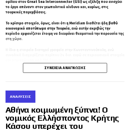
ομίλου στον
Great Sea Interconnector (GSI)
ως εξέλιξη που ενισχύει
το έργο απέναντι στον γεωπολιτικό κίνδυνο και, κυρίως, στις
τουρκικές παρεμβάσεις.
Το κρίσιμο στοιχείο, όμως, είναι ότι η Meridiam διαθέτει ήδη
βαθύ
οικονομικό αποτύπωμα στην Τουρκία
, ενώ αυτήν ακριβώς την
περίοδο εμφανίζεται έτοιμη να διευρύνει θεαματικά την παρουσία της
στη χώρα.
Η ίδια η εταιρεία διατηρεί γραφεία στην Κωνσταντινούπολη, ενώ
συνολικά διαχειρίζεται περίπου
24 δισ. ευρώ σε περιουσιακά στοιχεία
και περισσότερα από 130 έργα παγκοσμίως
.
ΣΥΝΈΧΕΙΑ ΑΝΆΓΝΩΣΗΣ
ΑΝΑΛΎΣΕΙΣ
Αθήνα κοιμωμένη ξύπνα! Ο
νομικός Ελλήσποντος Κρήτης
Κάσου υπερέχει του