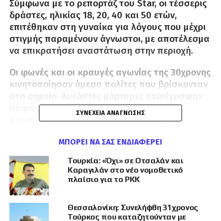
Σύμφωνα με το ρεπορτάζ του Star, οι τέσσερις
δράστες, ηλικίας 18, 20, 40 και 50 ετών,
επιτέθηκαν στη γυναίκα για λόγους που μέχρι
στιγμής παραμένουν άγνωστοι, με αποτέλεσμα
να επικρατήσει αναστάτωση στην περιοχή.
Οι φωνές και οι κραυγές αγωνίας της 30χρονης
κινητοποίησαν άμεσα πολίτες που βρίσκονταν
στο σημείο. Αυτόπτες μάρτυρες περιέγραψαν
σκηνές πανικού, καθώς η γυναίκα
ΣΥΝΈΧΕΙΑ ΑΝΆΓΝΩΣΗΣ
προσπαθούσε να ξεφύγει από τους
επιτιθέμενους.
ΜΠΟΡΕΊ ΝΑ ΣΑΣ ΕΝΔΙΑΦΈΡΕΙ
«Ακούσαμε φωνές. Βγήκαμε όλοι από την
Τουρκία: «Όχι» σε Οτσαλάν και
καφετέρια. Είδαμε μια γυναίκα να τρέχει και να
Καραγιλάν στο νέο νομοθετικό
φωνάζει βοήθεια. Εκείνη την ώρα οι
πλαίσιο για το PKK
αστυνομικοί έπιασαν τους Τούρκους», ανέφερε
χαρακτηριστικά μάρτυρας του περιστατικού.
Θεσσαλονίκη: Συνελήφθη 31χρονος
Τούρκος που καταζητούνταν με