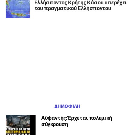
Ελλήσποντος Κρήτης Κάσου υπερέχει
προστασία των θαλάσσιων ιερών θηλαστικών, των
προσφοράς και της συγκρότησης κοινοπραξίας με τη Makyol.
του πραγματικού Ελλήσποντου
φαλαινών της ελληνικής τάφρου. Η υπεροχή του όμως
Η κίνηση, ωστόσο, αποκαλύπτει το μέγεθος των μακροπρόθεσμων
σφραγίζεται από τη γεωλογική και γεωγραφική του φύση:
οικονομικών συμφερόντων που επιδιώκει να αναπτύξει η γαλλική
το βάθος στον Νομικό Ελλήσποντο αγγίζει τα 1000 μέτρα,
εταιρεία στην Τουρκία.
επιτρέποντας τη διέλευση των πολύ μεγάλων πλοίων και
Και ακριβώς εδώ βρίσκεται η πολιτική αντίφαση που αναδεικνύει το
προσδίδοντας ανυπολόγιστη υποβρύχια στρατιωτική αξία,
δημοσίευμα της «Δημοκρατίας»:
η εταιρεία στην οποία η Αθήνα
τη στιγμή που ο κανονικός περιορίζεται στα μόλις 50 με 60
προσβλέπει ως παράγοντα ενίσχυσης του GSI απέναντι στις
μέτρα. Επιπλέον, ενώ ο ιστορικός Ελλήσποντος συνδέει
τουρκικές αντιδράσεις έχει παράλληλα ισχυρά και διευρυνόμενα
επιχειρηματικά συμφέροντα μέσα στην ίδια την Τουρκία.
απλώς δύο κλειστά πελάγη, ο Νομικός συνδέει μια
ολόκληρη Θάλασσα (τη Μεσόγειο) με ένα Πέλαγος (το
Καλεντερίδης: «Το γεγονός ότι
Αιγαίον Αρχιπέλαγος), αποτελώντας την κυρίαρχη Πύλη και
προς τον Εύξεινο Πόντο.
φέρνετε τους Γάλλους δείχνει
ότι οι αμφισβητήσεις
Η μαθηματική απόδειξη των δύο μιλίων
ΔΗΜΟΦΙΛΉ
παραμένουν»
Μάλιστα, αυτό το ισχυρό γεωπολιτικό πλεονέκτημα
ενισχύεται με την ύπαρξη διπλής νομιμότητας: τόσο ως
Αϋφαντής: Έρχεται πολεμική
Στην ίδια ακριβώς πτυχή στάθηκε και ο
Σάββας Καλεντερίδης
,
σύγκρουση
προς την κίνηση της εφαρμογής των 12 μιλίων, σύμφωνα
σχολιάζοντας εκτενώς την υπόθεση στην εκπομπή του.
με την UNCLOS, όσο και ως προς την ύπαρξη της