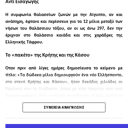
Αντί Εισαγωγής
Η Meridiam έχει επενδύσει, μαζί με την τουρκική Rönesans, στα μεγάλα
Η συμφωνία θαλασσίων ζωνών με την Αίγυπτο, αν και
νοσοκομειακά συγκροτήματα των
Αδάνων, της Προύσας, του Ελαζίγ
και του Γιοζγκάτ
. Το 2019 η ίδια η εταιρεία ανακοίνωνε ότι, με τη
ανάπηρη, έφτανε και περίσσευε για τα 12 μίλια μεταξύ των
λειτουργία του νοσοκομείου της Προύσας, τα τέσσερα έργα
νήσων του θαλάσσιου τόξου, αν οι ως άνω 297, δεν την
αντιπροσώπευαν περισσότερες από
4.400 κλίνες και επενδύσεις άνω
έριχναν στο θαλάσσιο καιάδα και στις χαράδρες της
του 1,5 δισ. ευρώ
, υποστηρίζοντας ότι μαζί με τη Rönesans είχε
εξελιχθεί σε ηγετικό παίκτη των ΣΔΙΤ στον τουρκικό τομέα Υγείας.
Ελληνικής Τάφρου.
Το 2022 προστέθηκε και το
Gaziantep City Hospital
, ένα τεράστιο
Το «πακέτο» της Κρήτης και της Κάσου
συγκρότημα 1.875 κλινών. Η επένδυση ξεπερνούσε τα 800 εκατ. ευρώ
και ανέβαζε τη συνολική δυναμικότητα του τουρκικού χαρτοφυλακίου
της Meridiam στις περίπου
6.300 κλίνες
.
Όταν πριν από λίγες ημέρες δημοσίευσα το κείμενο με
τίτλο: «Τα δώδεκα μίλια δημιουργούν ένα νέο Ελλήσποντο,
Άρα, μιλάμε για τουλάχιστον
πέντε μεγάλα νοσοκομειακά projects
στο στενό Κρήτης και Κάσου», ήταν δεκάδες χιλιάδες οι
στην Τουρκία:
Κρητικοί που το διάβασαν, όπως με είπε έγκριτος από εκεί
δημοσιογράφος. Κάτι ανάλογο συνέβη και αλλού, οπότε το
Adana Integrated Healthcare Campus
«πάνε πακέτο», που τόνισα στην αρχή, δεν θα ενέχει
Yozgat Hospital
ΣΥΝΈΧΕΙΑ ΑΝΆΓΝΩΣΗΣ
υπερβολή. Είναι η ίδια παθητική νοοτροπία που κουβαλάει
Elazığ Integrated Healthcare Campus
το πολιτικό σύστημα από τη δεκαετία του ’80, όταν λέγαμε
ότι:
«όλα τα κόμματα πακέτο στο πακέτο Ντελόρ»
των
Bursa Integrated Healthcare Campus