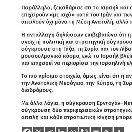
Παράλληλα, ξεκαθάρισε ότι το Ισραήλ και ο
επιχειρούν «με ισχύ» κατά του Ιράν και τ
απειλούν όχι μόνο τη Μέση Ανατολή, αλλά 
Η ανταλλαγή δηλώσεων επιβεβαιώνει ότι η
ανοιχτή πολιτική και στρατηγική σύγκρουση
σύγκρουση στη Γάζα, τη Συρία και τον Λίβα
μουσουλμανικό κόσμο, ενώ το Ισραήλ βλέπ
και επιχειρεί να περιορίσει την ισραηλινή 
Το πιο κρίσιμο στοιχείο, όμως, είναι ότι η 
την Ανατολική Μεσόγειο, την Κύπρο, τη Συρί
διαδρόμους.
Με άλλα λόγια, η σύγκρουση Ερντογάν–Νετ
σύγκρουση δύο περιφερειακών στρατηγικών
απειλή και κάθε στρατιωτική κίνηση μπορεί