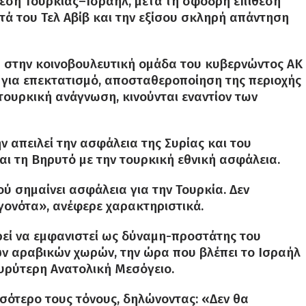
θεση Τουρκίας–Ισραήλ, μετά τη σφοδρή επίθεση
τά του Τελ Αβίβ και την εξίσου σκληρή απάντηση
η στην κοινοβουλευτική ομάδα του κυβερνώντος AK
 για επεκτατισμό, αποσταθεροποίηση της περιοχής
 τουρκική ανάγνωση, κινούνται εναντίον των
ν απειλεί την ασφάλεια της Συρίας και του
ι τη Βηρυτό με την τουρκική εθνική ασφάλεια.
 σημαίνει ασφάλεια για την Τουρκία. Δεν
ονότα», ανέφερε χαρακτηριστικά.
ιρεί να εμφανιστεί ως δύναμη-προστάτης του
ν αραβικών χωρών, την ώρα που βλέπει το Ισραήλ
 ευρύτερη Ανατολική Μεσόγειο.
ότερο τους τόνους, δηλώνοντας: «Δεν θα