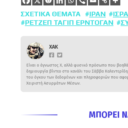
ΣΧΕΤΙΚΆ ΘΈΜΑΤΑ
ΙΡΆΝ
ΙΣΡ
ΡΕΤΖΈΠ ΤΑΓΊΠ ΕΡΝΤΟΓΆΝ
Σ
ΧΑΚ
Είναι ο άγνωστος Χ, αλλά φυσικό πρόσωπο που βοηθάε
δημιουργία βίντεο στο κανάλι του Σάββα Καλεντερίδ
του όγκου των δεδομένων και πληροφοριών που αφομο
Χειριστή Ασυρμάτων Μέσων.
ΜΠΟΡΕΊ Ν