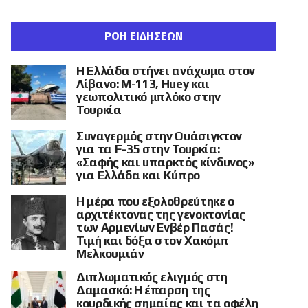
ΡΟΗ ΕΙΔΗΣΕΩΝ
Η Ελλάδα στήνει ανάχωμα στον
Λίβανο: M-113, Huey και
γεωπολιτικό μπλόκο στην
Τουρκία
Συναγερμός στην Ουάσιγκτον
για τα F-35 στην Τουρκία:
«Σαφής και υπαρκτός κίνδυνος»
για Ελλάδα και Κύπρο
Η μέρα που εξολοθρεύτηκε ο
αρχιτέκτονας της γενοκτονίας
των Αρμενίων Ενβέρ Πασάς!
Τιμή και δόξα στον Χακόμπ
Μελκουμιάν
Διπλωματικός ελιγμός στη
Δαμασκό: Η έπαρση της
κουρδικής σημαίας και τα οφέλη