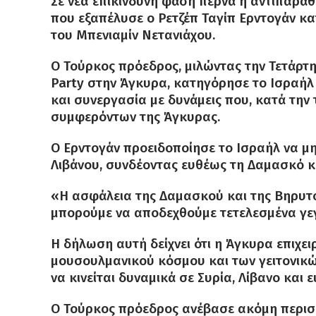
Σε νέα επικίνδυνη φάση περνά η αντιπαρά
που εξαπέλυσε ο Ρετζέπ Ταγίπ Ερντογάν κα
του Μπενιαμίν Νετανιάχου.
Ο Τούρκος πρόεδρος, μιλώντας την Τετάρτ
Party στην Άγκυρα, κατηγόρησε το Ισραήλ
και συνεργασία με δυνάμεις που, κατά την
συμφερόντων της Άγκυρας.
Ο Ερντογάν προειδοποίησε το Ισραήλ να μη
Λιβάνου, συνδέοντας ευθέως τη Δαμασκό κα
«Η ασφάλεια της Δαμασκού και της Βηρυτού
μπορούμε να αποδεχθούμε τετελεσμένα γεγ
Η δήλωση αυτή δείχνει ότι η Άγκυρα επιχε
μουσουλμανικού κόσμου και των γειτονικώ
να κινείται δυναμικά σε Συρία, Λίβανο και
Ο Τούρκος πρόεδρος ανέβασε ακόμη περισσ