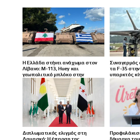
Η Ελλάδα στήνει ανάχωμα στον
Συναγερμός 
Λίβανο: M-113, Huey και
τα F-35 στην
γεωπολιτικό μπλόκο στην
υπαρκτός κί
Τουρκία
και Κύπρο
Διπλωματικός ελιγμός στη
Προφυλάκισα
Δαμασκό: Η έπαρση της
δήμαρχο του