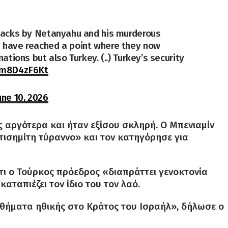
ttacks by Netanyahu and his murderous
 have reached a point where they now
ations but also Turkey. (..) Turkey’s security
/Mm8D4zF6Kt
une 10, 2026
 αργότερα και ήταν εξίσου σκληρή. Ο Μπενιαμίν
τισημίτη τύραννο» και τον κατηγόρησε για
ι ο Τούρκος πρόεδρος «διαπράττει γενοκτονία
αταπιέζει τον ίδιο του τον λαό.
μαθήματα ηθικής στο Κράτος του Ισραήλ», δήλωσε ο