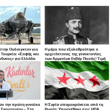
στην Ουάσιγκτον για
Η μέρα που εξολοθρεύτηκε ο
 Τουρκία: «Σαφής και
αρχιτέκτονας της γενοκτονίας
νδυνος» για Ελλάδα
των Αρμενίων Ενβέρ Πασάς! Τιμή
και δόξα στον Χακόμπ
Μελκουμιάν
ν την πρώτη γυναίκα
Η Συρία απομακρύνεται από τη
 Σκουταρίου – Στη
Ρωσία: Υποσχέθηκε στις ΗΠΑ