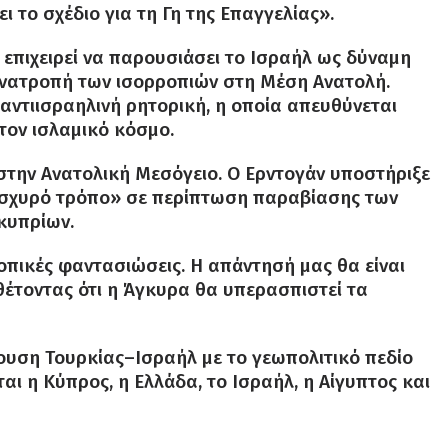
 το σχέδιο για τη Γη της Επαγγελίας».
 επιχειρεί να παρουσιάσει το Ισραήλ ως δύναμη
ανατροπή των ισορροπιών στη Μέση Ανατολή.
αντιισραηλινή ρητορική, η οποία απευθύνεται
τον ισλαμικό κόσμο.
 στην Ανατολική Μεσόγειο. Ο Ερντογάν υποστήριξε
 ισχυρό τρόπο» σε περίπτωση παραβίασης των
κυπρίων.
οπικές φαντασιώσεις. Η απάντησή μας θα είναι
θέτοντας ότι η Άγκυρα θα υπερασπιστεί τα
υση Τουρκίας–Ισραήλ με το γεωπολιτικό πεδίο
ι η Κύπρος, η Ελλάδα, το Ισραήλ, η Αίγυπτος και