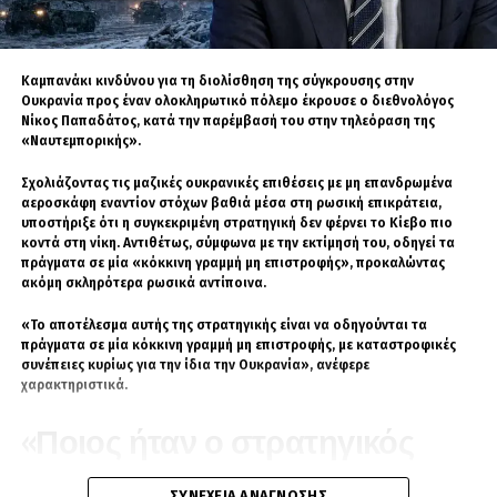
της εκπαίδευσης των νεοσυλλέκτων στη χρήση
ατομικών drones και της δημιουργίας δομών
ηλεκτρονικού πολέμου.
Καμπανάκι κινδύνου για τη διολίσθηση της σύγκρουσης στην
Ιδιαίτερη έμφαση έδωσε στο αντι-drone
Ουκρανία προς έναν ολοκληρωτικό πόλεμο έκρουσε ο διεθνολόγος
Νίκος Παπαδάτος, κατά την παρέμβασή του στην τηλεόραση της
σύστημα «Κένταυρος», το οποίο, όπως
«Ναυτεμπορικής».
ανέφερε, δοκιμάστηκε σε πραγματικές
συνθήκες στην Ερυθρά Θάλασσα και
Σχολιάζοντας τις μαζικές ουκρανικές επιθέσεις με μη επανδρωμένα
αεροσκάφη εναντίον στόχων βαθιά μέσα στη ρωσική επικράτεια,
κατέρριψε δύο drones των Χούθι. Ο
υποστήριξε ότι η συγκεκριμένη στρατηγική δεν φέρνει το Κίεβο πιο
Καλεντερίδης υπογράμμισε τη σημασία του ότι
κοντά στη νίκη. Αντιθέτως, σύμφωνα με την εκτίμησή του, οδηγεί τα
η Ελλάδα διαθέτει τον πηγαίο κώδικα του
πράγματα σε μία «κόκκινη γραμμή μη επιστροφής», προκαλώντας
ακόμη σκληρότερα ρωσικά αντίποινα.
συστήματος, άρα μπορεί να το εξελίσσει μόνη
της, χωρίς να εξαρτάται διαρκώς από ξένους
«Το αποτέλεσμα αυτής της στρατηγικής είναι να οδηγούνται τα
προμηθευτές.
πράγματα σε μία κόκκινη γραμμή μη επιστροφής, με καταστροφικές
συνέπειες κυρίως για την ίδια την Ουκρανία», ανέφερε
χαρακτηριστικά.
Ακολούθως, στάθηκε στην 10η υπουργική
σύνοδο του East Mediterranean Gas Forum
«Ποιος ήταν ο στρατηγικός
στην Ουάσιγκτον, υπό την προεδρία του
στόχος μιας παραλίας;»
Έλληνα υπουργού Ενέργειας Σταύρου
ΣΥΝΈΧΕΙΑ ΑΝΆΓΝΩΣΗΣ