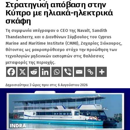
και ο ανθρώπινος έλεγχος πρέπει να
Στρατηγική απόβαση στην
ενσωματώνονται από το πρώτο στάδιο
Κύπρο με ηλιακά-ηλεκτρικά
σχεδιασμού των συστημάτων Τεχνητής
σκάφη
Νοημοσύνης.
Τη συμφωνία υπέγραψαν ο CEO της Navalt, Sandith
Από την πλευρά του, ο επικεφαλής της
Thandasherry, και ο Διευθύνων Σύμβουλος του Cyprus
Αντιπροσωπείας της Ευρωπαϊκής Ένωσης στο
Marine and Maritime Institute (CMMI), Ζαχαρίας Σιόκουρος,
Ισραήλ, Μάικλ Μαν, επισήμανε ότι η AI ανοίγει
θέτοντας ως μακροπρόθεσμο στόχο την προώθηση των
σημαντικές προοπτικές στην υγεία, την
τεχνολογιών μηδενικών εκπομπών στις θαλάσσιες
κυβερνοασφάλεια, την επιστήμη, τη
μεταφορές της περιοχής.
βιομηχανία και τις δημόσιες υπηρεσίες. Την
ίδια ώρα, όμως, γεννά κοινές προκλήσεις γύρω
από την εμπιστοσύνη, την ασφάλεια και τη
Δημοσιεύτηκε
3 ώρες πριν
στις
6 Αυγούστου 2026
λογοδοσία.
Η περιφερειακή συνεργασία, όπως σημείωσε,
δεν μπορεί να περιορίζεται πλέον σε
επενδύσεις, χρηματοδότηση ή εμπόριο. Απαιτεί
κοινά πρότυπα, μηχανισμούς διακυβέρνησης