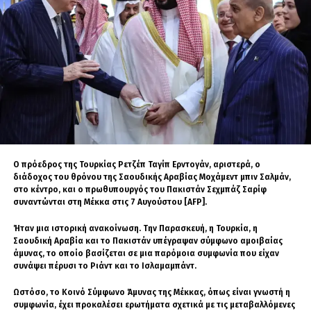
Παράλληλα, σχολίασε θετικά τη δημιουργία
κέντρου εκπαίδευσης για μη επανδρωμένα
αεροχήματα στην Τρίπολη, επισημαίνοντας ότι
οι Ένοπλες Δυνάμεις μπαίνουν σταδιακά σε νέα
εποχή. Όπως ανέφερε, η επιχειρησιακή αξία
ενός μέσου δεν κρίνεται μόνο από την
τεχνολογία ή το κόστος του, αλλά από την
ένταξή του σε ολοκληρωμένο δόγμα και από
την ποιότητα της εκπαίδευσης των χειριστών.
Ο πρόεδρος της Τουρκίας Ρετζέπ Ταγίπ Ερντογάν, αριστερά, ο
διάδοχος του θρόνου της Σαουδικής Αραβίας Μοχάμεντ μπιν Σαλμάν,
Κλείνοντας, ο Γιάννης Θεοδωράτος έστειλε
στο κέντρο, και ο πρωθυπουργός του Πακιστάν Σεχμπάζ Σαρίφ
μήνυμα εθνικής αφύπνισης, υπογραμμίζοντας
συναντώνται στη Μέκκα στις 7 Αυγούστου [AFP].
ότι η ελληνική κοινωνία πρέπει να κατανοήσει
Ήταν μια ιστορική ανακοίνωση. Την Παρασκευή, η Τουρκία, η
ξανά έννοιες όπως πατρίδα, έθνος, τιμή,
Σαουδική Αραβία και το Πακιστάν υπέγραψαν σύμφωνο αμοιβαίας
αξιοπρέπεια και ιστορική συνέχεια. Όπως είπε,
άμυνας, το οποίο βασίζεται σε μια παρόμοια συμφωνία που είχαν
συνάψει πέρυσι το Ριάντ και το Ισλαμαμπάντ.
η Ελλάδα δεν μπορεί να παρακολουθεί
παθητικά τις εξελίξεις, ειδικά όταν γύρω της
Ωστόσο, το Κοινό Σύμφωνο Άμυνας της Μέκκας, όπως είναι γνωστή η
διαμορφώνεται ένα νέο περιβάλλον ισχύος,
συμφωνία, έχει προκαλέσει ερωτήματα σχετικά με τις μεταβαλλόμενες