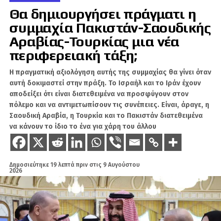
ότι δεν υπάρχει περιθώριο εφησυχασμού.
Θα δημιουργήσει πράγματι η
Αντιθέτως, τόνισε την ανάγκη η χώρα να
συμμαχία Πακιστάν-Σαουδικής
αποκτήσει σοβαρή κουλτούρα ασφαλείας, να
Αραβίας-Τουρκίας μια νέα
ενισχύσει την αποτρεπτική της ισχύ και να
αξιοποιήσει σύγχρονα οπλικά συστήματα,
περιφερειακή τάξη;
όπως βαλλιστικούς πυραύλους μεγάλης
Η πραγματική αξιολόγηση αυτής της συμμαχίας θα γίνει όταν
ακρίβειας, μη επανδρωμένα μέσα και
αυτή δοκιμαστεί στην πράξη. Το Ισραήλ και το Ιράν έχουν
δορυφορικές δυνατότητες.
αποδείξει ότι είναι διατεθειμένα να προσφύγουν στον
πόλεμο και να αντιμετωπίσουν τις συνέπειες. Είναι, άραγε, η
Ειδική αναφορά έγινε στα ισραηλινά
Σαουδική Αραβία, η Τουρκία και το Πακιστάν διατεθειμένα
συστήματα
LORA
, τα οποία παρουσιάστηκαν
να κάνουν το ίδιο το ένα για χάρη του άλλου
ως μία από τις πιθανές επιλογές για την
ελληνική αποτροπή απέναντι στην τουρκική
απειλή. Ο Θεοδωράτος σημείωσε ότι η Ελλάδα
Δημοσιεύτηκε
19 λεπτά πριν
στις
9 Αυγούστου
δεν πρέπει απλώς να απαντήσει στο τουρκικό
2026
πρόγραμμα
Tayfun
, αλλά να αποκτήσει
ικανότητες ακόμη πιο αποτελεσματικές, με
δυνατότητα πλήγματος σε στρατηγικούς
στόχους.