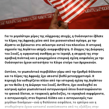
Μεταβαλλόμενες
περιφερειακές ισορροπίες
Η Μέση Ανατολή έχει γνωρίσει σημαντικές ανατροπές τα τελευταία
χρόνια, κυρίως μετά την επίθεση της Χαμάς στο Ισραήλ στις 7
Για το μεγαλύτερο μέρος της σύγχρονης εποχής, η Ουάσινγκτον έβλεπε
Οκτωβρίου 2023 και τη γενοκτονία που ακολούθησε στη Γάζα από το
το Κέρας της Αφρικής μέσα από ένα μεσανατολικό πρίσμα, με την
Ισραήλ.
Αίγυπτο να βρίσκεται στο επίκεντρο αυτού του πλαισίου. Η ιστορική
σημασία της Αιγύπτου υπήρξε αναμφισβήτητη. Ο έλεγχος της Διώρυγας
Οι απειλές δεκαετιών μεταξύ Ιράν και Ισραήλ έχουν επίσης κορυφωθεί
του Σουέζ, η ειρηνευτική συνθήκη με το Ισραήλ, η επιρροή της στην
σε έναν περιφερειακό πόλεμο, ο οποίος δεν έχει ακόμη τελειώσει.
αραβική πολιτική και η μακροχρόνια εταιρική σχέση ασφαλείας με την
Ουάσινγκτον έχουν καταστήσει το Κάιρο εταίρο των Αμερικανών.
Οι χώρες της Μέσης Ανατολής, αλλά και κράτη πέρα από αυτήν,
προσπαθούν τώρα να βρουν τρόπους αντιμετώπισης του χάους και να
Ωστόσο, το γεωπολιτικό περιβάλλον γύρω από την Ερυθρά Θάλασσα
προετοιμαστούν για την επόμενη φάση.
και το Κέρας της Αφρικής έχει υποστεί βαθύ μετασχηματισμό. Η
περιοχή δεν καθορίζεται πλέον από την ιστορική σχέση της Αιγύπτου
με τον Νείλο ή τη Διώρυγα του Σουέζ. Αντίθετα, έχει αναδειχθεί σε
Πολλά από τα κράτη φαίνεται να αφήνουν πίσω τους τις διαφορές του
κεντρική αρένα γεωπολιτικού ανταγωνισμού όπου διασταυρώνονται
παρελθόντος, καταλήγοντας στο συμπέρασμα ότι ο πραγματισμός
τα ιρανικά δίκτυα, οι τουρκικές φιλοδοξίες, τα ισραηλινά συμφέροντα,
αποτελεί την καλύτερη πορεία απέναντι στις κοινές απειλές.
ο ανταγωνισμός στον Περσικό Κόλπο και ο ανταγωνισμός των
μεγάλων δυνάμεων—ενώ η θαλάσσια ασφάλεια, το εμπόριο και η
Η Τουρκία και η Σαουδική Αραβία αποτελούν χαρακτηριστικά
σταθερότητα έχουν καταστεί αναπόσπαστα από τις εξελίξεις στην
παραδείγματα. Η δολοφονία, το 2018, του Σαουδάραβα