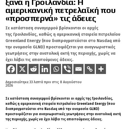
ξανά η Γροιλανδία: Η
Είναι ο άγνωστος Χ, αλλά φυσικό πρόσωπο που
αμερικανική πετρελαϊκή που
βοηθάει στην παραγωγή ειδήσεων στο Geopolitico.gr,
αλλά και τη δημιουργία βίντεο στο κανάλι του Σάββα
«προσπερνά» τις άδειες
Καλεντερίδη. Πολλοί τον χαρακτηρίζουν ως ανθρώπινο
αλγόριθμο λόγω του όγκου των δεδομένων και
Σε κατάσταση συναγερμού βρίσκονται οι αρχές
πληροφοριών που αφομοιώνει καθημερινώς. Είναι
της Γροιλανδίας, καθώς η αμερικανική εταιρεία πετρελαίου
καταδρομέας με ειδικότητα Χειριστή Ασυρμάτων
Greenland Energy (που διαπραγματεύεται στο Nasdaq υπό
Μέσων.
την ονομασία GLND) προετοιμάζεται για αναγνωριστικές
γεωτρήσεις στην ανατολική ακτή της περιοχής, χωρίς να
έχει λάβει τις απαιτούμενες άδειες.
Δημοσιεύτηκε
33 λεπτά πριν
στις
8 Αυγούστου
2026
Σε κατάσταση συναγερμού βρίσκονται οι αρχές της Γροιλανδίας,
καθώς η αμερικανική εταιρεία πετρελαίου Greenland Energy (που
διαπραγματεύεται στο Nasdaq υπό την ονομασία GLND)
προετοιμάζεται για αναγνωριστικές γεωτρήσεις στην ανατολική ακτή
της περιοχής, χωρίς να έχει λάβει τις απαιτούμενες άδειες.