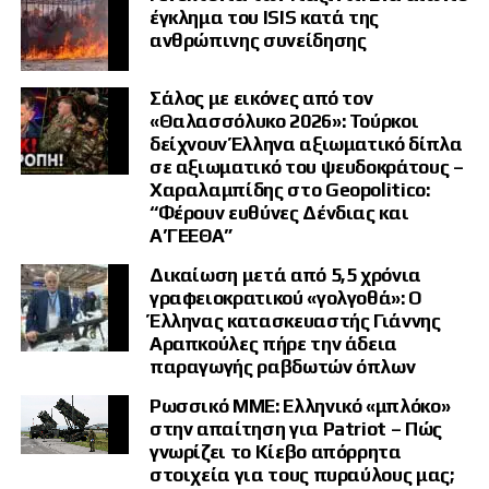
έγκλημα του ISIS κατά της
κρατούμενοι θα σιτίζονται «μόνο με ψωμί και νερό».
ανθρώπινης συνείδησης
protothema.gr
Σάλος με εικόνες από τον
«Θαλασσόλυκο 2026»: Τούρκοι
δείχνουν Έλληνα αξιωματικό δίπλα
σε αξιωματικό του ψευδοκράτους –
Χαραλαμπίδης στο Geopolitico:
“Φέρουν ευθύνες Δένδιας και
Α’ΓΕΕΘΑ”
Δικαίωση μετά από 5,5 χρόνια
γραφειοκρατικού «γολγοθά»: Ο
Έλληνας κατασκευαστής Γιάννης
Αραπκούλες πήρε την άδεια
παραγωγής ραβδωτών όπλων
Ρωσσικό ΜΜΕ: Ελληνικό «μπλόκο»
στην απαίτηση για Patriot – Πώς
γνωρίζει το Κίεβο απόρρητα
στοιχεία για τους πυραύλους μας;