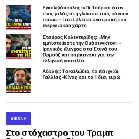
Το μήνυμα του Ιρανού ηγέτη αυτή έρχεται εν
μέσω αυξανόμενων φημών ότι ο πρόεδρος των
Εγκολφόπουλος: «Οι Τούρκοι όταν
τους μιλάς στη γλώσσα τους κάνουν
ΗΠΑ, Ντόναλντ Τραμπ, εξετάζει άμεση
πίσω» – Γιατί βλέπει ανατροπή του
στρατιωτική εμπλοκή στο πλευρό του Ισραήλ,
ενεργειακού χάρτη
το οποίο εδώ και έξι ημέρες ανταλλάσσει πυρά
Σταύρος Καλεντερίδης: «Μην
με την Ισλαμική Δημοκρατία.
εμπιστεύεστε την Ουάσινγκτον» –
Ιρανικός έλεγχος στα Στενά του
Μείνετε συντονισμένοι για όλες τις εξελίξεις
Ορμούζ και καμπανάκι για την
στο
liveblog της Ναυτεμπορικής.
ελληνική ναυτιλία
Αδαλής: Το καλώδιο, το παιχνίδι
Γαλλίας–Κίνας και το 1 δισ. ευρώ
ΣΧΕΤΙΚΆ ΘΈΜΑΤΑ
ΑΛΊ ΧΑΜΕΝΕΪ́
ΙΡΆΝ
ΙΣΡΑΉΛ
ΔΙΕΘΝΉ
ΧΑΚ
Στο στόχαστρο του Τραμπ