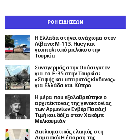
ΡΟΗ ΕΙΔΗΣΕΩΝ
Η Ελλάδα στήνει ανάχωμα στον
Λίβανο: M-113, Huey και
γεωπολιτικό μπλόκο στην
Τουρκία
Συναγερμός στην Ουάσιγκτον
για τα F-35 στην Τουρκία:
«Σαφής και υπαρκτός κίνδυνος»
για Ελλάδα και Κύπρο
Η μέρα που εξολοθρεύτηκε ο
αρχιτέκτονας της γενοκτονίας
των Αρμενίων Ενβέρ Πασάς!
Τιμή και δόξα στον Χακόμπ
Μελκουμιάν
Διπλωματικός ελιγμός στη
Δαμασκό: Η έπαρση της