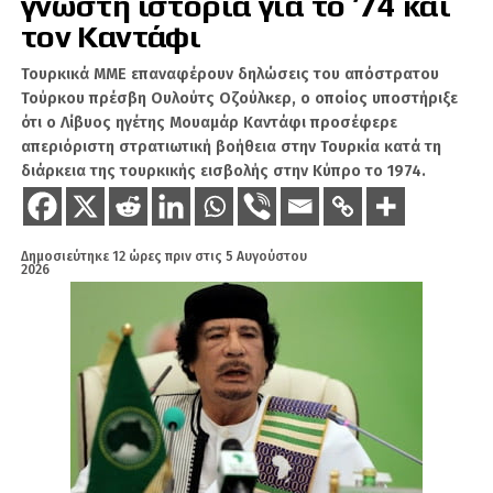
γνωστή ιστορία για το ’74 και
2026
τον Καντάφι
Το κλίμα επιβαρύνθηκε ακόμη περισσότερο
Τουρκικά ΜΜΕ επαναφέρουν δηλώσεις του απόστρατου
από την παρουσία αστυνομικών δυνάμεων
Τούρκου πρέσβη Ουλούτς Οζούλκερ, ο οποίος υποστήριξε
στην περιοχή, οι οποίες είχαν σχηματίσει
ότι ο Λίβυος ηγέτης Μουαμάρ Καντάφι προσέφερε
απεριόριστη στρατιωτική βοήθεια στην Τουρκία κατά τη
προστατευτικό κλοιό γύρω από τον χώρο των
διάρκεια της τουρκικής εισβολής στην Κύπρο το 1974.
εργασιών. Σύμφωνα με τις καταγγελίες, η
αστυνομία δεν παρενέβη εγκαίρως για να
αποτρέψει την κλιμάκωση. Σε ορισμένα σημεία
έγινε χρήση δακρυγόνων, ενώ σημειώθηκε και
Δημοσιεύτηκε
12 ώρες πριν
στις
5 Αυγούστου
2026
πετροπόλεμος.
Ο επικεφαλής του χωριού Zvërnec, Κοστάκ
Κονομί, μιλώντας σε αλβανικό μέσο,
κατήγγειλε βίαιη μεταχείριση του τραυματία
διαδηλωτή, αναφέροντας ότι χτυπήθηκε στον
λαιμό, έχασε τις αισθήσεις του και
μεταφέρθηκε στο νοσοκομείο.