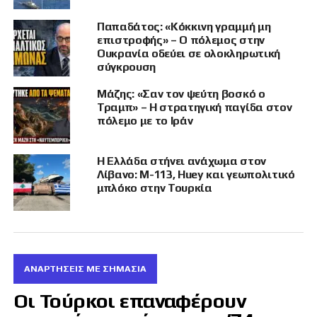
δείχνουν διαδηλωτή να σύρεται στο έδαφος
από άτομα με πολιτικά ρούχα, καπέλα και
Παπαδάτος: «Κόκκινη γραμμή μη
γυαλιά.
επιστροφής» – Ο πόλεμος στην
Ουκρανία οδεύει σε ολοκληρωτική
σύγκρουση
🇦🇱 Update: Protests escalated in the
Zvernec area.
Μάζης: «Σαν τον ψεύτη βοσκό ο
Τραμπ» – Η στρατηγική παγίδα στον
πόλεμο με το Ιράν
According to protesters, private
security personnel “kidnapped” a
Η Ελλάδα στήνει ανάχωμα στον
protester and used pepper spray
Λίβανο: M-113, Huey και γεωπολιτικό
against protesters and Albanian police.
μπλόκο στην Τουρκία
The protest was attended by the
leader of Albania’s left-wing Bashke
party.
https://t.co/akrM39ghpK
pic.twitter.com/kwJZ3hrthw
ΑΝΑΡΤΗΣΕΙΣ ΜΕ ΣΗΜΑΣΙΑ
Οι Τούρκοι επαναφέρουν
— kos_data (@kos_data)
May 30,