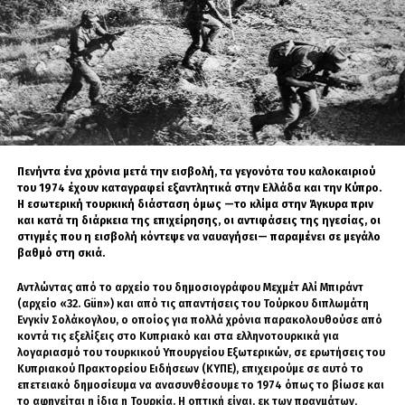
εξαναγκάζονταν να εργάζονται σε κυκλώματα ηλεκτρονικής απάτης.
Παράλληλα, εσωτερικό υπόμνημα του FBI, το οποίο επικαλείται το
Reuters, αναφέρει ότι η συνεργασία με τις κινεζικές αρχές συνέβαλε
φέτος στη σύλληψη εννέα ατόμων, στο κλείσιμο δύο εγκαταστάσεων
παραγωγής χημικών ουσιών και τριών ιστοσελίδων που σχετίζονταν
με πρόδρομες ουσίες για την παραγωγή φαιντανύλης.
Η θέση του FBI
Πενήντα ένα χρόνια μετά την εισβολή, τα γεγονότα του καλοκαιριού
Ο διευθυντής του FBI, Κας Πατέλ, υπερασπίστηκε τη νέα στρατηγική,
του 1974 έχουν καταγραφεί εξαντλητικά στην Ελλάδα και την Κύπρο.
διευκρινίζοντας ότι η συνεργασία αφορά αποκλειστικά την
Η εσωτερική τουρκική διάσταση όμως —το κλίμα στην Άγκυρα πριν
καταπολέμηση συγκεκριμένων μορφών διεθνικού εγκλήματος και δεν
και κατά τη διάρκεια της επιχείρησης, οι αντιφάσεις της ηγεσίας, οι
μεταβάλλει τη συνολική στάση των Ηνωμένων Πολιτειών απέναντι στην
στιγμές που η εισβολή κόντεψε να ναυαγήσει— παραμένει σε μεγάλο
Κίνα και τη Ρωσία.
βαθμό στη σκιά.
Όπως υποστήριξε, οι σχέσεις αυτές δεν υποκαθιστούν τη συνεργασία
Αντλώντας από το αρχείο του δημοσιογράφου Μεχμέτ Αλί Μπιράντ
των ΗΠΑ με τους παραδοσιακούς συμμάχους τους, όπως οι χώρες της
(αρχείο «32. Gün») και από τις απαντήσεις του Τούρκου διπλωμάτη
συμμαχίας πληροφοριών
Five Eyes
, ενώ παράλληλα εφαρμόζονται
Ενγκίν Σολάκογλου, ο οποίος για πολλά χρόνια παρακολουθούσε από
αυστηρά μέτρα αντικατασκοπείας κατά τη διάρκεια όλων των επαφών
κοντά τις εξελίξεις στο Κυπριακό και στα ελληνοτουρκικά για
με Κινέζους και Ρώσους αξιωματούχους.
λογαριασμό του τουρκικού Υπουργείου Εξωτερικών, σε ερωτήσεις του
Κυπριακού Πρακτορείου Ειδήσεων (ΚΥΠΕ), επιχειρούμε σε αυτό το
Αντιδράσεις στην αμερικανική
επετειακό δημοσίευμα να ανασυνθέσουμε το 1974 όπως το βίωσε και
το αφηγείται η ίδια η Τουρκία. Η οπτική είναι, εκ των πραγμάτων,