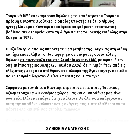
Το ελληνικό Υπουργείο Εξωτερικών αντέδρασε
με ανακοίνωση, εκφράζοντας την έντονη
Τουρκικά ΜΜΕ επαναφέρουν δηλώσεις του απόστρατου Τούρκου
ανησυχία του για τα επεισόδια της 30ής Μαΐου
πρέσβη Ουλούτς Οζούλκερ, ο οποίος υποστήριξε ότι ο Λίβυος
2026 και ειδικά για τον τραυματισμό Έλληνα
ηγέτης Μουαμάρ Καντάφι προσέφερε απεριόριστη στρατιωτική
βοήθεια στην Τουρκία κατά τη διάρκεια της τουρκικής εισβολής στην
πολίτη. Όπως αναφέρεται, η Πρεσβεία της
Κύπρο το 1974.
Ελλάδας στα Τίρανα προχώρησε άμεσα σε
όλες τις απαραίτητες ενέργειες, ώστε να
Ο Οζούλκερ, ο οποίος υπηρέτησε ως πρέσβης της Τουρκίας στη Λιβύη
παρασχεθεί στον τραυματία κάθε αναγκαία
και έχει επαναλάβει το ίδιο αφήγημα σε διάφορες συνεντεύξεις,
δήλωσε
σε συνέντευξή του στο Anadolu Agency (AA),
με αφορμή την
προξενική και ιατρική συνδρομή.
50ή επέτειο της εισβολής (20 Ιουλίου 2024), ότι η Λιβύη ήταν από τις
ελάχιστες χώρες που στάθηκαν στο πλευρό της Άγκυρας, την περίοδο
Παράλληλα, η ελληνική πρεσβεία
που η Τουρκία δεχόταν διεθνείς πιέσεις και εμπάργκο.
πραγματοποιεί παραστάσεις προς την
Σύμφωνα με τον ίδιο, ο Καντάφι φέρεται να είπε στους Τούρκους
αλβανική πλευρά, ζητώντας πλήρη
αξιωματούχους: «Ο εναέριος χώρος μας και οι αποθήκες μας είναι
διαλεύκανση του περιστατικού και απόδοση
ανοιχτές. Ελάτε και πάρτε ό,τι χρειάζεστε. Αν όλα όσα υπάρχουν σε
ευθυνών. Η Αθήνα καταγράφει, όπως
αυτή την αποθήκη καλύπτουν τις ανάγκες σας, είστε ελεύθεροι να τα
πάρετε όλα και εγώ σας στηρίζω πλήρως.»
σημειώνει το ΥΠΕΞ, την πρώτη ανταπόκριση
των αλβανικών Αρχών, αλλά στέλνει και σαφές
Ο πρώην διπλωμάτης υποστήριξε ακόμη ότι η Λιβύη άνοιξε τις μεγάλες
μήνυμα προς τα Τίρανα.
αποθήκες οπλισμού της, οι οποίες είχαν εξοπλιστεί κυρίως με
ΣΥΝΈΧΕΙΑ ΑΝΆΓΝΩΣΗΣ
αμερικανικά όπλα, και ότι Τούρκοι ειδικοί μετέβησαν στη χώρα για να