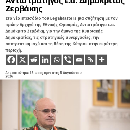
Αντιστράτηγος ε.α. Δημόκριτος
κατά την οποία η Ελλάδα και η Γαλλία
Ζερβάκης
προβάλλουν τη στρατηγική τους εταιρική
Στο νέο επεισόδιο του LegalMatters μια συζήτηση με τον
σχέση στον τομέα της άμυνας και της
πρώην Αρχηγό της Εθνικής Φρουράς, Αντιστράτηγο ε.α.
ασφάλειας.
Δημόκριτο Ζερβάκη, για την άμυνα της Κυπριακής
Δημοκρατίας, τις στρατηγικές συνεργασίες, την
αποτρεπτική ισχύ και τη θέση της Κύπρου στην ευρύτερη
περιοχή.
ΣΧΕΤΙΚΆ ΘΈΜΑΤΑ
BAYKAR
HÜRRIYET
SAFRAN
ΓΑΛΛΊΑ
ΕΛΛΆΔΑ
ΤΟΥΡΚΊΑ
Δημοσιεύτηκε
18 ώρες πριν
στις
5 Αυγούστου
2026
ΧΑΚ
Είναι ο άγνωστος Χ, αλλά φυσικό πρόσωπο που
βοηθάει στην παραγωγή ειδήσεων στο Geopolitico.gr,
αλλά και τη δημιουργία βίντεο στο κανάλι του Σάββα