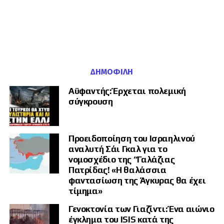
Η διαμόρφωση BrahMos NG επιτρέπει την ευκολότερη ενσωμάτωση
του πυραύλου σε ευρύτερη ποικιλία ναυτικών και εναέριων
πλατφορμών μάχης λόγω της σημαντικά μειωμένης μάζας του.
ΔΗΜΟΦΙΛΉ
Αϋφαντής: Έρχεται πολεμική
σύγκρουση
Προειδοποίηση του Ισραηλινού
αναλυτή Σάι Γκαλ για το
νομοσχέδιο της “Γαλάζιας
Πατρίδας! «Η θαλάσσια
φαντασίωση της Άγκυρας θα έχει
τίμημα»
Γενοκτονία των Γιαζίντι: Ένα αιώνιο
έγκλημα του ISIS κατά της