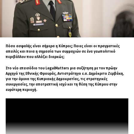
Καλεντερίδη. Πολλοί τον χαρακτηρίζουν ως ανθρώπινο
αλγόριθμο λόγω του όγκου των δεδομένων και
πληροφοριών που αφομοιώνει καθημερινώς. Είναι
καταδρομέας με ειδικότητα Χειριστή Ασυρμάτων
Μέσων.
Πόσο ασφαλής είναι σήμερα η Κύπρος; Ποιες είναι οι πραγματικές
απειλές και ποια η σημασία των συμμαχιών σε ένα γεωπολιτικό
περιβάλλον που αλλάζει διαρκώς;
Στο νέο επεισόδιο του LegalMatters μια συζήτηση με τον πρώην
Αρχηγό της Εθνικής Φρουράς, Αντιστράτηγο ε.α. Δημόκριτο Ζερβάκη,
για την άμυνα της Κυπριακής Δημοκρατίας, τις στρατηγικές
συνεργασίες, την αποτρεπτική ισχύ και τη θέση της Κύπρου στην
ευρύτερη περιοχή.