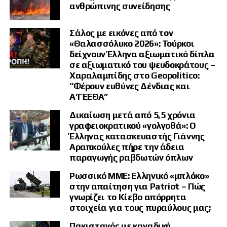
ανθρώπινης συνείδησης
Σάλος με εικόνες από τον
«Θαλασσόλυκο 2026»: Τούρκοι
δείχνουν Έλληνα αξιωματικό δίπλα
σε αξιωματικό του ψευδοκράτους –
Χαραλαμπίδης στο Geopolitico:
“Φέρουν ευθύνες Δένδιας και
Α’ΓΕΕΘΑ”
Δικαίωση μετά από 5,5 χρόνια
γραφειοκρατικού «γολγοθά»: Ο
Έλληνας κατασκευαστής Γιάννης
Αραπκούλες πήρε την άδεια
παραγωγής ραβδωτών όπλων
Ρωσσικό ΜΜΕ: Ελληνικό «μπλόκο»
στην απαίτηση για Patriot – Πώς
γνωρίζει το Κίεβο απόρρητα
στοιχεία για τους πυραύλους μας;
Πακιστανός με καναδική