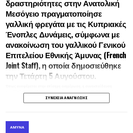
δραστηριότητες στην Ανατολική
Μεσόγειο πραγματοποίησε
γαλλική φρεγάτα με τις Κυπριακές
Ένοπλες Δυνάμεις, σύμφωνα με
ανακοίνωση του γαλλικού Γενικού
Επιτελείου Εθνικής Άμυνας (French
Joint Staff), η οποία δημοσιεύθηκε
την Τετάρτη 5 Αυγούστου.
Όπως αναφέρεται στην επίσημη ενημέρωση, η συνεκπαίδευση
περιλάμβανε σειρά επιχειρησιακών ασκήσεων με τη συμμετοχή μέσων
της Εθνικής Φρουράς και της Κυπριακής Αεροπορίας.
ΣΥΝΈΧΕΙΑ ΑΝΆΓΝΩΣΗΣ
Συγκεκριμένα, πραγματοποιήθηκαν ελιγμοί με κυπριακό ελικόπτερο,
καθώς και εκπαίδευση σε αποστολές ιατρικής εκκένωσης (MEDEVAC).
Παράλληλα, δύο κυπριακά περιπολικά σκάφη συμμετείχαν σε ναυτικές
ασκήσεις που περιλάμβαναν αντιμετώπιση ασύμμετρων απειλών,
ΆΜΥΝΑ
ανεφοδιασμό εν πλω και τακτικούς ελιγμούς.