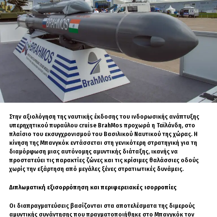
⚓ Various naval exercises: defence against asymetric
threats, refueling at sea and tactical maneuvers with
two 🇨🇾 patrol…
pic.twitter.com/ChZDuwkqjN
— The 🇫🇷 Joint Staff – Military operations
(@FrenchForces)
August 5, 2026
Στην αξιολόγηση της ναυτικής έκδοσης του ινδορωσικής ανάπτυξης
υπερηχητικού πυραύλου cruise BrahMos προχωρά η Ταϊλάνδη, στο
πλαίσιο του εκσυγχρονισμού του Βασιλικού Ναυτικού της χώρας. Η
κίνηση της Μπανγκόκ εντάσσεται στη γενικότερη στρατηγική για τη
διαμόρφωση μιας αυτόνομης αμυντικής διάταξης, ικανής να
προστατεύει τις παρακτίες ζώνες και τις κρίσιμες θαλάσσιες οδούς
χωρίς την εξάρτηση από μεγάλες ξένες στρατιωτικές δυνάμεις.
Διπλωματική εξισορρόπηση και περιφερειακές ισορροπίες
Οι διαπραγματεύσεις βασίζονται στα αποτελέσματα της διμερούς
αμυντικής συνάντησης που πραγματοποιήθηκε στο Μπανγκόκ τον