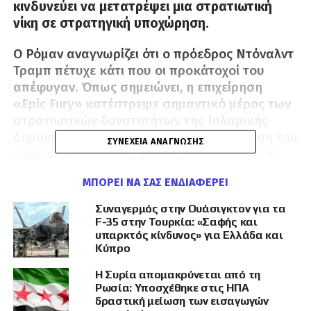
κινδυνεύει να μετατρέψει μια στρατιωτική
νίκη σε στρατηγική υποχώρηση.
Ο Ρόμαν αναγνωρίζει ότι ο πρόεδρος Ντόναλντ
Τραμπ πέτυχε κάτι που οι προκάτοχοί του
απέφυγαν. Όπως σημειώνει, η επιχείρηση
«Epic Fury» κατέστρεψε σημαντικό μέρος των
στρατιωτικών δυνατοτήτων της Ισλαμικής
Δημοκρατίας, οδήγησε στην εξουδετέρωση του
ΣΥΝΈΧΕΙΑ ΑΝΆΓΝΩΣΗΣ
ανώτατου ηγέτη της χώρας και ανάγκασε το
καθεστώς να ζητήσει κατάπαυση του πυρός.
ΜΠΟΡΕΊ ΝΑ ΣΑΣ ΕΝΔΙΑΦΈΡΕΙ
Ωστόσο, σύμφωνα με τον αρθρογράφο, η
Συναγερμός στην Ουάσιγκτον για τα
πραγματική αξιολόγηση δεν πρέπει να γίνει
F-35 στην Τουρκία: «Σαφής και
στο πεδίο της μάχης αλλά στο περιεχόμενο της
υπαρκτός κίνδυνος» για Ελλάδα και
Κύπρο
συμφωνίας που ακολούθησε.
Η Συρία απομακρύνεται από τη
Ρωσία: Υποσχέθηκε στις ΗΠΑ
δραστική μείωση των εισαγωγών