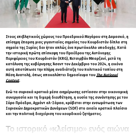
οι φιλοϊρανικές πολιτοφυλακές στο Ιράκ.
Παράλληλα, επισημαίνει ότι το Ισραήλ, το
οποίο βρέθηκε στην πρώτη γραμμή της
στρατιωτικής σύγκρουσης, δεν συμμετείχε
Στους επιβλητικούς χώρους του Προεδρικού Μεγάρου στη Δαμασκό, η
ουσιαστικά στις τελικές διαπραγματεύσεις.
επίσημη έπαρση μιας γιγαντιαίας σημαίας του Κουρδιστάν δίπλα στη
σημαία της Συρίας δεν ήταν απλώς ένα πρωτόκολλο υποδοχής. Κατά
Επικρίνει την αποδέσμευση 24
την ιστορική πρώτη επίσκεψη του Προέδρου της Αυτόνομης
Περιφέρειας του Κουρδιστάν (KRG), Νετσιρβάν Μπαρζανί, μετά τη
δισ. δολαρίων
κατάλυση της κυβέρνησης Άσαντ τον Δεκέμβριο του 2024, η εικόνα
αυτή αποτύπωσε την πλήρη αναδιάταξη του πολιτικού τοπίου στη
Ένα από τα βασικά σημεία της κριτικής του
Μέση Ανατολή, όπως αποκαλύπτει δημοσίευμα του
The National
Context
.
αφορά το οικονομικό σκέλος της συμφωνίας.
Ενώ τα συριακά κρατικά μέσα ενημέρωσης εστίασαν στην οικονομική
Ο Ρόμαν θεωρεί λανθασμένη την πρόβλεψη για
συνεργασία και τη διμερή διευθέτηση, η ουσία της συνάντησης με τον
αποδέσμευση 24 δισεκατομμυρίων δολαρίων
Σύρο Πρόεδρο, Αχμάντ αλ-Σάραα, κρύβεται στην ενσωμάτωση των
Συριακών Δημοκρατικών Δυνάμεων (SDF) στο ενιαίο κρατικό πλαίσιο
από τα δεσμευμένα ιρανικά κεφάλαια, με το
και την πολιτική διαχείριση του κουρδικού ζητήματος.
ήμισυ του ποσού να καταβάλλεται πριν ακόμη
Το ιστορικό «κλείσιμο» ενός αιώνα
ξεκινήσουν οι τελικές διαπραγματεύσεις.