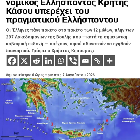
νομικός Ελλήσποντος Κρήτης
επενδύσεις.
Κάσου υπερέχει του
Το μήνυμα του Ράμα είναι, ότι η αλβανική
πραγματικού Ελλήσποντου
κυβέρνηση δεν προτίθεται να κάνει πίσω στα
Οι Έλληνες πάνε πακέτο στο πακέτο των 12 μιλίων, πλην των
μεγάλα τουριστικά σχέδια. Το ερώτημα είναι αν
297 Λακεδαιμονίων της Βουλής που —κατά τη σημειωτική
η Αθήνα θα αφήσει αναπάντητη ακόμη μία
καβαφική εκδοχή — απέχουν, αφού αδυνατούν να ηγηθούν
δημόσια στοχοποίηση όσων αντιδρούν στις
διανοητικά. Γράφει ο Χρήστος Κηπουρός:
μεθοδεύσεις των Τιράνων ή αν θα ζητήσει
συγκεκριμένες εγγυήσεις για περιουσίες,
περιβάλλον και ελληνική μειονότητα.
Δημοσιεύτηκε
6 ώρες πριν
στις
7 Αυγούστου 2026
ΣΧΕΤΙΚΆ ΘΈΜΑΤΑ
ΑΛΒΑΝΊΑ
ΒΌΡΕΙΟΣ ΉΠΕΙΡΟΣ
ΕΛΛΆΔΑ
Τα μεγάλα έργα της Meridiam
ΕΛΛΗΝΙΚΉ ΕΘΝΙΚΉ
ΜΕΙΟΝΌΤΗΤΑ
στην Τουρκία
ΈΝΤΙ ΡΆΜΑ