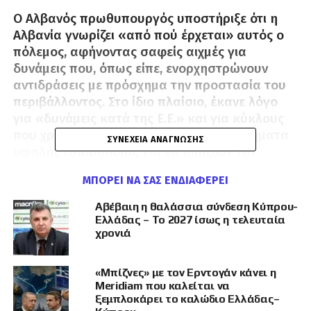
Ο Αλβανός πρωθυπουργός υποστήριξε ότι η
Αλβανία γνωρίζει «από πού έρχεται» αυτός ο
πόλεμος, αφήνοντας σαφείς αιχμές για
δυνάμεις που, όπως είπε, ενορχηστρώνουν
αντιδράσεις με πρόσχημα την προστασία του
περιβάλλοντος. Στο ίδιο πλαίσιο, έκανε λόγο
για «δυνάμεις κατά της Ε.Ε.» και για κύκλους
που χρησιμοποιούν περιβαλλοντικά ζητήματα
ΣΥΝΈΧΕΙΑ ΑΝΆΓΝΩΣΗΣ
υψηλής ευαισθησίας για να πλήξουν την
αναπτυξιακή πορεία της Αλβανίας.
ΜΠΟΡΕΊ ΝΑ ΣΑΣ ΕΝΔΙΑΦΈΡΕΙ
Η πιο προκλητική αναφορά του ήταν η
Αβέβαιη η θαλάσσια σύνδεση Κύπρου-
σύνδεση αυτών των αντιδράσεων με τη Χρυσή
Ελλάδας – Το 2027 ίσως η τελευταία
Αυγή στην Ελλάδα. Ο Ράμα μίλησε για
χρονιά
«αδέρφια της Χρυσής Αυγής» που, όπως
ισχυρίστηκε, ενώνονται με αλβανικούς
«Μπίζνες» με τον Ερντογάν κάνει η
κύκλους και δρουν στο όνομα της Αλβανίας
Meridiam που καλείται να
και των Αλβανών, φορώντας δήθεν πατριωτικό
ξεμπλοκάρει το καλώδιο Ελλάδας–