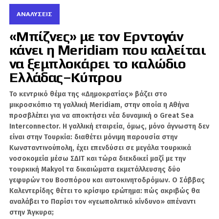
που τους αξίζει», είπε, προσθέτοντας ότι η
Αλβανία και οι Αλβανοί θα πάρουν αυτό που
ΑΝΑΛΎΣΕΙΣ
δικαιούνται για την ανάπτυξη της οικονομίας
«Μπίζνες» με τον Ερντογάν
τους.
κάνει η Meridiam που καλείται
Στο επίκεντρο της τοποθέτησής του βρέθηκαν
να ξεμπλοκάρει το καλώδιο
και τα πολυτελή τουριστικά θέρετρα, τα οποία
Ελλάδας–Κύπρου
υπερασπίστηκε με ιδιαίτερη ένταση. Ο Ράμα
απάντησε σε όσους διερωτώνται γιατί η
Το κεντρικό θέμα της «Δημοκρατίας» βάζει στο
μικροσκόπιο τη γαλλική Meridiam, στην οποία η Αθήνα
Αλβανία χρειάζεται τέτοιες επενδύσεις,
προσβλέπει για να αποκτήσει νέα δυναμική ο Great Sea
υποστηρίζοντας ότι τα πολυτελή resorts είναι
Interconnector. Η γαλλική εταιρεία, όμως, μόνο άγνωστη δεν
εκείνα που φέρνουν τα υψηλότερα έσοδα από
είναι στην Τουρκία: διαθέτει μόνιμη παρουσία στην
τον τουρισμό.
Κωνσταντινούπολη, έχει επενδύσει σε μεγάλα τουρκικά
νοσοκομεία μέσω ΣΔΙΤ και τώρα διεκδικεί μαζί με την
Μάλιστα, σε μια χαρακτηριστική αποστροφή,
τουρκική Makyol τα δικαιώματα εκμετάλλευσης δύο
είπε ότι όποιος έχει απορίες μπορεί να ρωτήσει
γεφυρών του Βοσπόρου και αυτοκινητοδρόμων. Ο Σάββας
ακόμη και το ChatGPT, το οποίο, όπως
Καλεντερίδης θέτει το κρίσιμο ερώτημα: πώς ακριβώς θα
ανέφερε, θα απαντήσει ότι τα πολυτελή
αναλάβει το Παρίσι τον «γεωπολιτικό κίνδυνο» απέναντι
θέρετρα παράγουν εισόδημα. Με αυτόν τον
στην Άγκυρα;