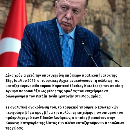
Ελληνισμό της Ίμβρου και της Τενέδου,
υπενθυμίζοντας ότι οι μνήμες δεν είναι απλώς
αναδρομή στο παρελθόν, αλλά θεμέλιο
ταυτότητας και ιστορικής συνέχειας.
Δέκα χρόνια μετά την αποτυχημένη απόπειρα πραξικοπήματος της
15ης Ιουλίου 2016, οι τουρκικές Αρχές ανακοίνωσαν τη σύλληψη του
καταζητούμενου
Μπουρκάι Καρατεπέ (Burkay Karatepe)
, τον οποίο η
Άγκυρα παρουσιάζει ως μέλος της ομάδας που επιχείρησε να
δολοφονήσει τον Ρετζέπ Ταγίπ Ερντογάν στη Μαρμαρίδα.
Σε αναλυτική ανακοίνωσή του, το τουρκικό Υπουργείο Εσωτερικών
περιγράφει βήμα προς βήμα την πολύμηνη επιχείρηση εντοπισμού του
πρώην λοχαγού των Ειδικών Δυνάμεων, ο οποίος βρισκόταν στην
Κόκκινη Κατηγορία
της λίστας των πλέον καταζητούμενων προσώπων
της χώρας.