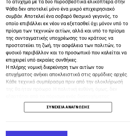
Το ατύχημα με τα δύο πυροσβεστικά ελικόπτερα στην
Ψάθα δεν αποτελεί μόνο ένα μικρό επιχειρησιακό
συμβάν. Αποτελεί ένα σοβαρό θεσμικό γεγονός, το
οποίο επιβάλλει εκ νέου να εξετασθεί όχι μόνον υπό το
Γιάφκες, πλαστές ταυτότητες
πρίσμα των τεχνικών αιτίων, αλλά και υπό το πρίσμα
της συνταγματικής υποχρέωσης του κράτους να
και παρακολουθήσεις
προστατεύει τη ζωή, την ασφάλεια των πολιτών, το
φυσικό περιβάλλον και το προσωπικό που καλείται να
Οι τουρκικές υπηρεσίες υποστηρίζουν ότι ο Καρατεπέ
επιχειρεί υπό ακραίες συνθήκες.
χρησιμοποιούσε πλαστές ταυτότητες και τηλεφωνικές συνδέσεις που
Η πλήρης νομική διερεύνηση των αιτίων του
είχαν εκδοθεί στο όνομα άλλων προσώπων, προκειμένου να
ατυχήματος ανήκει αποκλειστικά στις αρμόδιες αρχές.
αποφεύγει τον εντοπισμό του.
Κάθε τεχνικό συμπέρασμα πριν από την ολοκλήρωσή
Παράλληλα, οι αστυνομικές υπηρεσίες έθεσαν υπό διακριτική
της θα ήταν πρόωρο. Η πολιτική ευθύνη, όμως, δεν
παρακολούθηση δύο διαφορετικές γιάφκες στην ίδια γειτονιά του
εξαρτάται από το πόρισμα ενός δυστυχήματος.
Αφιόν Καραχισάρ.
Κρίνεται από τον βαθμό προετοιμασίας, τον
ΣΥΝΈΧΕΙΑ ΑΝΆΓΝΩΣΗΣ
Όταν ο καταζητούμενος μετακινήθηκε σε τρίτη κρυψώνα, δόθηκε η
στρατηγικό σχεδιασμό και την επάρκεια της Πολιτείας
εντολή για την τελική επιχείρηση σύλληψης.
πριν από την κρίση.
Η νυχτερινή επιχείρηση
Το άρθρο 25 του Συντάγματος κατοχυρώνει την αρχή
του κοινωνικού κράτους δικαίου και επιβάλλει σε όλα