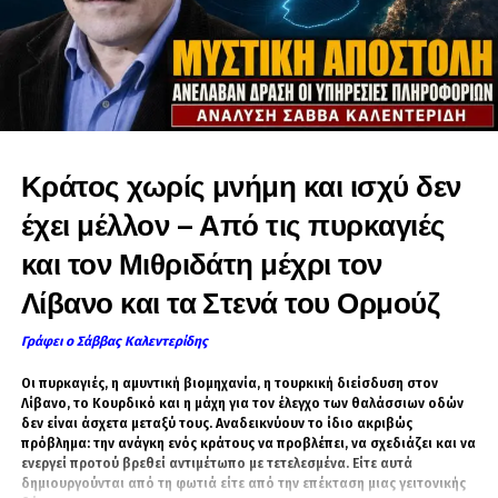
Κράτος χωρίς μνήμη και ισχύ δεν
έχει μέλλον – Από τις πυρκαγιές
και τον Μιθριδάτη μέχρι τον
Λίβανο και τα Στενά του Ορμούζ
Γράφει ο Σάββας Καλεντερίδης
Οι πυρκαγιές, η αμυντική βιομηχανία, η τουρκική διείσδυση στον
Λίβανο, το Κουρδικό και η μάχη για τον έλεγχο των θαλάσσιων οδών
δεν είναι άσχετα μεταξύ τους. Αναδεικνύουν το ίδιο ακριβώς
πρόβλημα: την ανάγκη ενός κράτους να προβλέπει, να σχεδιάζει και να
ενεργεί προτού βρεθεί αντιμέτωπο με τετελεσμένα. Είτε αυτά
δημιουργούνται από τη φωτιά είτε από την επέκταση μιας γειτονικής