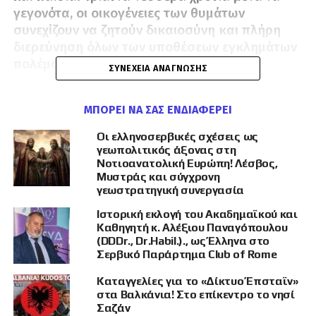
γεγονότα, οι οικογένειες των θυμάτων
συνεχίζουν να ζητούν δικαιοσύνη και πλήρη
διερεύνηση όλων των υποθέσεων εγκλημάτων
πολέμου.
ΣΥΝΈΧΕΙΑ ΑΝΆΓΝΩΣΗΣ
Η φετινή εκδήλωση θα δώσει ιδιαίτερη έμφαση
ΜΠΟΡΕΊ ΝΑ ΣΑΣ ΕΝΔΙΑΦΈΡΕΙ
στα 40 παιδιά που σκοτώθηκαν. Ανάμεσά τους
αναφέρονται η τρίμηνη Μιριάνα Πέτροβιτς, ο
Οι ελληνοσερβικές σχέσεις ως
τετράχρονος Βλαντίμιρ Γκάιτς, ο πεντάχρονος
γεωπολιτικός άξονας στη
Αλεξάνταρ Ντιμιτρίεβιτς, η επτάχρονη Μπιλιάνα
Νοτιοανατολική Ευρώπη! Λέσβος,
Μυστράς και σύγχρονη
Νίκολιτς και ο δωδεκάχρονος Σλόμπονταν
γεωστρατηγική συνεργασία
Στογιάνοβιτς.
Ιστορική εκλογή του Ακαδημαϊκού και
Για τις οικογένειες των θυμάτων, η επέτειος δεν
Καθηγητή κ. Αλέξιου Παναγόπουλου
(DDDr., Dr.Habil.)., ως Έλληνα στο
αποτελεί μόνο ημέρα πένθους, αλλά και
Σερβικό Παράρτημα Club of Rome
υπενθύμιση ότι πολλές υποθέσεις παραμένουν
ανοιχτές ή ανεπαρκώς διερευνημένες. Όπως
Καταγγελίες για το «Δίκτυο Έπσταϊν»
επισημαίνουν,
ούτε η δικαιοσύνη της Βοσνίας
στα Βαλκάνια! Στο επίκεντρο το νησί
Σαζάν
και Ερζεγοβίνης ούτε οι διεθνείς δικαστικοί