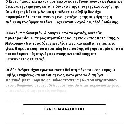
Ο Ενβέρ Πασάς, κεντρικός αρχιτέκτονας της Γενοκτονίας των Αρμενίων,
πολιτών.
διέφυγε της τιμωρίας κατά τη διάρκεια της επίσημης εφαρμογής της
Επιχείρησης Νέμεσις. Αν και η εκτέλεση του Ενβέρ δεν είχε
Σε μια περιοχή όπου οι πληγές του πολέμου
συμπεριληφθεί στους εγκεκριμένους στόχους της επιχείρησης, η
εκδίκηση τον βρήκε εν τέλει — όχι κατόπιν σχεδίου, αλλά βούλησης.
παραμένουν ανοιχτές, η τελετή επιχειρεί να
κρατήσει στο προσκήνιο τα πρόσωπα των
Ο Χακόμπ Μελκουμιάν, διοικητής από το Αρτσάχ, ανέλαβε
θυμάτων και την ανάγκη λογοδοσίας.
πρωτοβουλία. Έμπειρος στρατιώτης και αμετακίνητος πατριώτης, ο
Μελκουμιάν δεν χρειαζόταν εντολές για να καταλάβει τι έπρεπε να
γίνει. Η προσωπική του αποστολή δικαιοσύνης οδήγησε σε μία από τις
«Δεν θυμόμαστε για να μισούμε. Θυμόμαστε
πιο καθοριστικές στιγμές αρμενικής ανταπόδοσης στη
για να μην ξεχαστούν οι αθώοι», είναι το
μεταγενοκτονική εποχή.
μήνυμα που συνοδεύει τη φετινή επέτειο.
Οι δύο άνδρες είχαν πρωτοσυναντηθεί στη Μάχη του Σαρίκαμις. Ο
Ενβέρ, ηττημένος και απελπισμένος, κατάφερε να διαφύγει —
Αιωνία η μνήμη.
ειρωνικά, με τη βοήθεια Αρμενίων στρατευσίμων που υπηρετούσαν
στον οθωμανικό στρατό. Οι δρόμοι τους θα διασταυρώνονταν ξανά,
υπό εντελώς διαφορετικές συνθήκες.
Μέχρι το 1919, ο Μελκουμιάν είχε αναδειχθεί σε διοικητή της 1ης
ΣΧΕΤΙΚΆ ΘΈΜΑΤΑ
ΣΕΡΒΊΑ
Ταξιαρχίας της Τουρκεστάνικης Μεραρχίας. Έπαιξε καθοριστικό ρόλο
ΣΥΝΈΧΕΙΑ ΑΝΆΓΝΩΣΗΣ
στην κατάληψη της Μπουχάρα και στην καταστολή της εξέγερσης των
Μπασματσί. Ο Ενβέρ Πασάς, πλέον φυγάς και ιδεολογικό απολίθωμα,
είχε επανεμφανιστεί στην Κεντρική Ασία το 1921 για να ηγηθεί του
ΧΑΚ
κινήματος των Μπασματσί — μια καταδικασμένη απόπειρα να