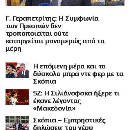
Γ. Γεραπετρίτης: Η Συμφωνία
των Πρεσπών δεν
τροποποιείται ούτε
καταργείται μονομερώς από τα
μέρη
Η επόμενη μέρα και το
δύσκολο μπρα ντε φερ με τα
Σκόπια
SZ: H Σιλιάνοφσκα ήξερε τι
έκανε λέγοντας
«Μακεδονία»
Σκόπια – Εμπρηστικές
δηλώσεις του νέου