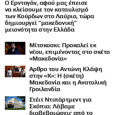
Ο Ερντογάν, αφού μας έπεισε
να κλείσουμε τον καταυλισμό
των Κούρδων στο Λαύριο, τώρα
δημιουργεί “μακεδονική”
μειονότητα στην Ελλάδα
Μίτσκοσκι: Προκαλεί εκ
νέου, επιμένοντας στο σκέτο
«Μακεδονία»
Αρθρο του Αντώνη Κλάψη
στην «Κ»: Η (σκέτη)
Μακεδονία και η Ανατολική
Γροιλανδία
Στέιτ Ντιπάρτμεντ για
Σκόπια: Λάβαμε
διαβεβαιώσεις από το