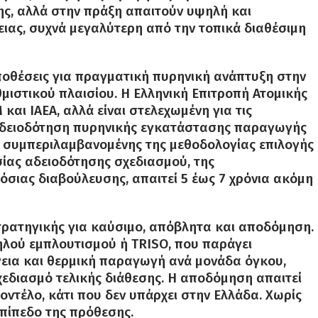
ς, αλλά στην πράξη απαιτούν υψηλή και
ιας, συχνά μεγαλύτερη από την τοπικά διαθέσιμη
ποθέσεις για πραγματική πυρηνική ανάπτυξη στην
θμιστικού πλαισίου. Η Ελληνική Επιτροπή Ατομικής
αι IAEA, αλλά είναι στελεχωμένη για τις
ν αδειοδότηση πυρηνικής εγκατάστασης παραγωγής
υ, συμπεριλαμβανομένης της μεθοδολογίας επιλογής
σίας αδειοδότησης σχεδιασμού, της
όσιας διαβούλευσης, απαιτεί 5 έως 7 χρόνια ακόμη
στρατηγικής για καύσιμο, απόβλητα και αποδόμηση.
λού εμπλουτισμού ή TRISO, που παράγει
εια και θερμική παραγωγή ανά μονάδα όγκου,
χεδιασμό τελικής διάθεσης. Η αποδόμηση απαιτεί
ντέλο, κάτι που δεν υπάρχει στην Ελλάδα. Χωρίς
πίπεδο της πρόθεσης.