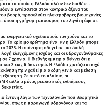
ατα τα οποία η Ελλάδα πλέον δεν διαθέτει.
εδονία εντάσσεται στον κεντρικό άξονα του
του βορρά, προσελκύει ηλεκτροβόρες βιομηχανίες
κεί όπου η γρήγορη απόσυρση του λιγνίτη άφησε
ου ενεργειακού σχεδιασμού: τον χρόνο και το
ώρα. Το κρίσιμο ερώτημα είναι αν η Ελλάδα μπορεί
 το 2035. Η απάντηση οδηγεί σε μια διπλή
λογή ελεγχόμενης ισχύος και οι υδρογονάνθρακες
 7 χρόνια. Η διεθνής εμπειρία δείχνει ότι η
 και 3 έως 6 δισ. ευρώ. Η Ελλάδα χρειάζεται ισχύ
κκίνηση πριν χαθεί μια ακόμη γενιά και μείωση
εξάρτηση. Σε αυτό το πλαίσιο, οι
SMR αλλά ο μόνος ρεαλιστικός ενδιάμεσος
 δεκαετίας.
πιο έντονη λόγω των τεχνολογιών που θεωρητικά
ζυγίου, όπως η παραγωγή υδρογόνου και τα