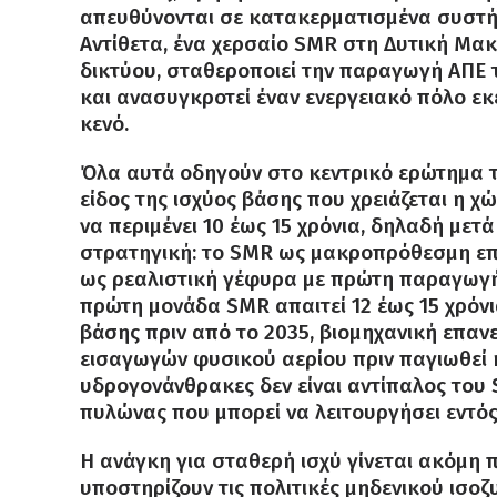
απευθύνονται σε κατακερματισμένα συστήμ
Αντίθετα, ένα χερσαίο SMR στη Δυτική Μακ
δικτύου, σταθεροποιεί την παραγωγή ΑΠΕ 
και ανασυγκροτεί έναν ενεργειακό πόλο ε
κενό.
Όλα αυτά οδηγούν στο κεντρικό ερώτημα τ
είδος της ισχύος βάσης που χρειάζεται η χ
να περιμένει 10 έως 15 χρόνια, δηλαδή μετά
στρατηγική: το SMR ως μακροπρόθεσμη επι
ως ρεαλιστική γέφυρα με πρώτη παραγωγή σε
πρώτη μονάδα SMR απαιτεί 12 έως 15 χρόνια
βάσης πριν από το 2035, βιομηχανική επανε
εισαγωγών φυσικού αερίου πριν παγιωθεί η 
υδρογονάνθρακες δεν είναι αντίπαλος του 
πυλώνας που μπορεί να λειτουργήσει εντός
Η ανάγκη για σταθερή ισχύ γίνεται ακόμη 
υποστηρίζουν τις πολιτικές μηδενικού ισο