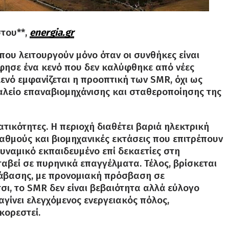
στου**,
energia.gr
που λειτουργούν μόνο όταν οι συνθήκες είναι
 άφησε ένα κενό που δεν καλύφθηκε από νέες
ενό εμφανίζεται η προοπτική των SMR, όχι ως
αλείο επαναβιομηχάνισης και σταθεροποίησης της
ατικότητες. Η περιοχή διαθέτει βαριά ηλεκτρική
θμούς και βιομηχανικές εκτάσεις που επιτρέπουν
δυναμικό εκπαιδευμένο επί δεκαετίες στη
ταβεί σε πυρηνικά επαγγέλματα. Τέλος, βρίσκεται
τάβασης, με προνομιακή πρόσβαση σε
τσι, το SMR δεν είναι βεβαιότητα αλλά εύλογο
αγίνει ελεγχόμενος ενεργειακός πόλος,
κορεστεί.