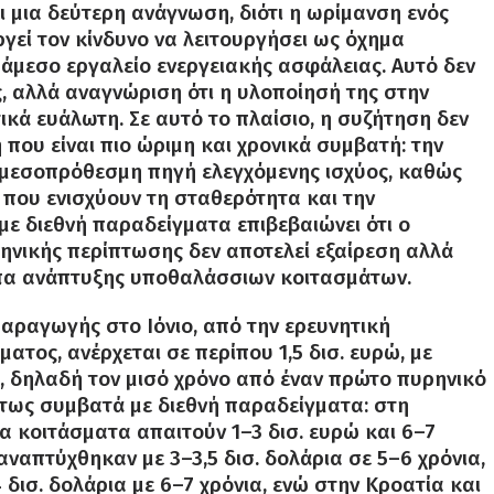
 μια δεύτερη ανάγνωση, διότι η ωρίμανση ενός
ργεί τον κίνδυνο να λειτουργήσει ως όχημα
μεσο εργαλείο ενεργειακής ασφάλειας. Αυτό δεν
, αλλά αναγνώριση ότι η υλοποίησή της στην
τικά ευάλωτη. Σε αυτό το πλαίσιο, η συζήτηση δεν
που είναι πιο ώριμη και χρονικά συμβατή: την
μεσοπρόθεσμη πηγή ελεγχόμενης ισχύος, καθώς
 που ενισχύουν τη σταθερότητα και την
ε διεθνή παραδείγματα επιβεβαιώνει ότι ο
ληνικής περίπτωσης δεν αποτελεί εξαίρεση αλλά
πα ανάπτυξης υποθαλάσσιων κοιτασμάτων.
παραγωγής στο Ιόνιο, από την ερευνητική
τος, ανέρχεται σε περίπου 1,5 δισ. ευρώ, με
, δηλαδή τον μισό χρόνο από έναν πρώτο πυρηνικό
ύτως συμβατά με διεθνή παραδείγματα: στη
 κοιτάσματα απαιτούν 1–3 δισ. ευρώ και 6–7
αναπτύχθηκαν με 3–3,5 δισ. δολάρια σε 5–6 χρόνια,
δισ. δολάρια με 6–7 χρόνια, ενώ στην Κροατία και