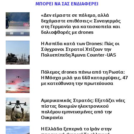
ΜΠΟΡΕΊ ΝΑ ΣΑΣ ΕΝΔΙΑΦΈΡΕΙ
εμφυλίου) και, αμέσως μετά, στους 16-18
κόμβους, ταχύτητα ικανοποιητική ως τις
«Δεν είμαστε σε πόλεμο, αλλά
παραμονές του πρώτου παγκόσμιου πολέμου.
δεχόμαστε επιθέσεις»: Συναγερμός
στη Γερμανία για κατασκοπεία και
δολιοφθορές με drones
Τα πυροβόλα ακολούθησαν την εξέλιξη. Το
μέγεθος και το βάρος τους περιόρισε τους
Η Ασπίδα κατά των Drones: Πώς οι
Σύγχρονοι Στρατοί Χτίζουν την
αριθμούς τους, η ισχύς όμως του ατμού
Πολυεπίπεδη Άμυνα Counter-UAS
επέτρεψε την εγκατάστασή τους σε
περιστρεφόμενους πύργους, επιτρέποντας
Πόλεμος drones πάνω από τη Ρωσία:
βολές προς κάθε κατεύθυνση. Το εκτόπισμα
Η Μόσχα μιλά για 660 καταρρίψεις, 47
με κατεύθυνση την πρωτεύουσα
από τους 2-3.000 τόνους των ιστιοφόρων
πλοίων γραμμής πέρασε στις 4-5.000 τον
Αμερικανικός Στρατός: Εξετάζει νέες
καιρό του Αμερικανικού Εμφυλίου και του
πίστες δοκιμών ηλεκτρονικού
Σουέζ και αμέσως μετά πέρασε το όριο των
πολέμου εμπνευσμένες από την
Ουκρανία
10.000 τόνων. Στα 1900 τα βασικά πλοία των
Η Ελλάδα ξεπερνά το Ιράν στην
μεγάλων στόλων είχαν ήδη εκτόπισμα 16-