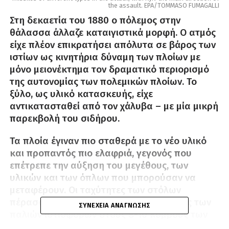
the assault. EPA/TOMMASO FUMAGALLI
Στη δεκαετία του 1880 ο πόλεμος στην
θάλασσα άλλαζε καταιγιστικά μορφή. Ο ατμός
είχε πλέον επικρατήσει απόλυτα σε βάρος των
ιστίων ως κινητήρια δύναμη των πλοίων με
μόνο μειονέκτημα τον δραματικό περιορισμό
της αυτονομίας των πολεμικών πλοίων. Το
ξύλο, ως υλικό κατασκευής, είχε
αντικατασταθεί από τον χάλυβα – με μία μικρή
παρεκβολή του σιδήρου.
Τα πλοία έγιναν πιο σταθερά με το νέο υλικό
και προπαντός πιο ελαφριά, γεγονός που
επέτρεπε την αύξηση του μεγέθους, των
υλικών και των όπλων που μπορούσαν να
μεταφέρουν. Οι ταχύτητες των στόλων
πέρασαν γρήγορα από τους 6-7 κόμβους των
ΣΥΝΈΧΕΙΑ ΑΝΆΓΝΩΣΗΣ
παλιών ιστιοφόρων στους 8-10 κόμβους των
πρώτων ατμοπλοίων (του αμερικανικού