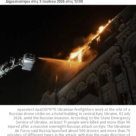
Δημοσιεύτηκε στις
5 Ιουλίου 2026 στις 12:00
epaselect epa13079715 Ukrainian firefighters work at the site of a
Russian drone strike on a hotel building in central Kyiv, Ukraine, 02 July
2026, amid the Russian invasion. According to the State Emergency
Service of Ukraine, at least 17 people were killed and more than 90
injured after a massive overnight Russian attack on Kyiv. The Ukrainian
Air Force said Russia launched about 500 drones and more than 70
missiles of different types in the attack, with Kyiv the main direction of